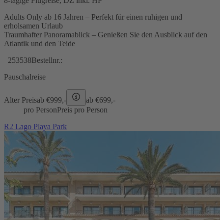
8-tägige Flugreise, DZ inkl. HP
Adults Only ab 16 Jahren – Perfekt für einen ruhigen und
erholsamen Urlaub
Traumhafter Panoramablick – Genießen Sie den Ausblick auf den
Atlantik und den Teide
253538
Bestellnr.:
Pauschalreise
Alter Preis
ab €
999,-
ab €
699,-
pro Person
Preis pro Person
R2 Lago Playa Park