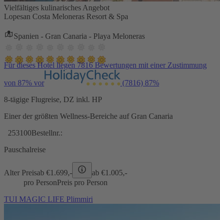
Vielfältiges kulinarisches Angebot
Lopesan Costa Meloneras Resort & Spa
Spanien - Gran Canaria - Playa Meloneras
Für dieses Hotel liegen 7816 Bewertungen mit einer Zustimmung
von 87% vor
(7816)
87%
8-tägige Flugreise, DZ inkl. HP
Einer der größten Wellness-Bereiche auf Gran Canaria
253100
Bestellnr.:
Pauschalreise
Alter Preis
ab €
1.699,-
ab €
1.005,-
pro Person
Preis pro Person
TUI MAGIC LIFE Plimmiri