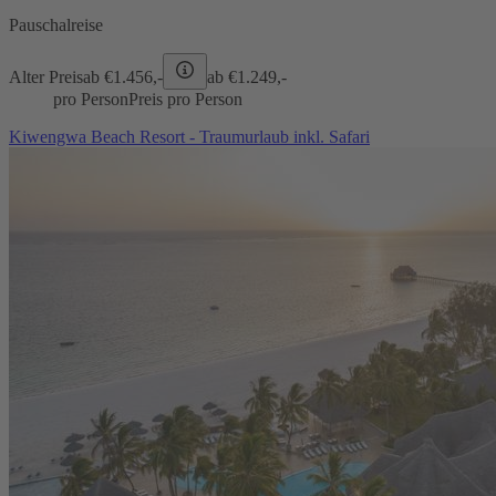
Pauschalreise
Alter Preis
ab €
1.456,-
ab €
1.249,-
pro Person
Preis pro Person
Kiwengwa Beach Resort - Traumurlaub inkl. Safari