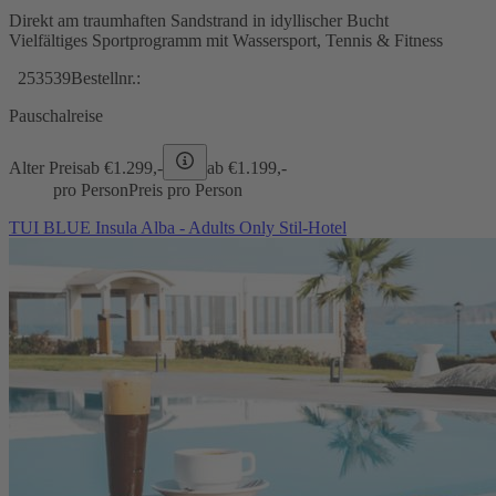
Direkt am traumhaften Sandstrand in idyllischer Bucht
Vielfältiges Sportprogramm mit Wassersport, Tennis & Fitness
253539
Bestellnr.:
Pauschalreise
Alter Preis
ab €
1.299,-
ab €
1.199,-
pro Person
Preis pro Person
TUI BLUE Insula Alba - Adults Only Stil-Hotel