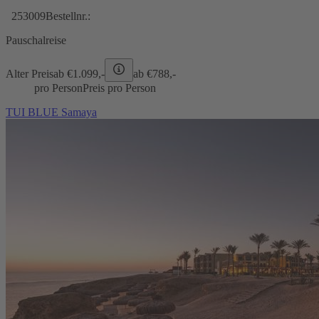
253009
Bestellnr.:
Pauschalreise
Alter Preis
ab €
1.099,-
ab €
788,-
pro Person
Preis pro Person
TUI BLUE Samaya