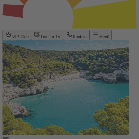
VIP Club
Live im TV
Kontakt
Menü