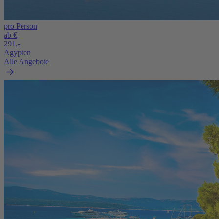
pro Person
ab €
291,-
Ägypten
Alle Angebote