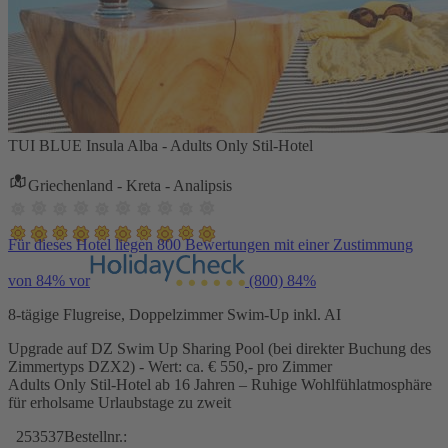
TUI BLUE Insula Alba - Adults Only Stil-Hotel
Griechenland - Kreta - Analipsis
Für dieses Hotel liegen 800 Bewertungen mit einer Zustimmung
von 84% vor
(800)
84%
8-tägige Flugreise, Doppelzimmer Swim-Up inkl. AI
Upgrade auf DZ Swim Up Sharing Pool (bei direkter Buchung des
Zimmertyps DZX2) - Wert: ca. € 550,- pro Zimmer
Adults Only Stil-Hotel ab 16 Jahren – Ruhige Wohlfühlatmosphäre
für erholsame Urlaubstage zu zweit
253537
Bestellnr.: