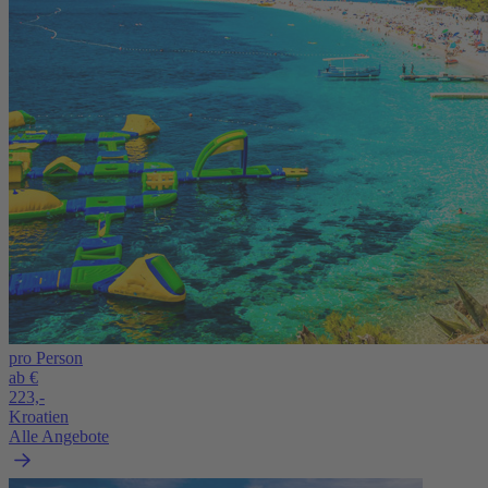
pro Person
ab €
223,-
Kroatien
Alle Angebote