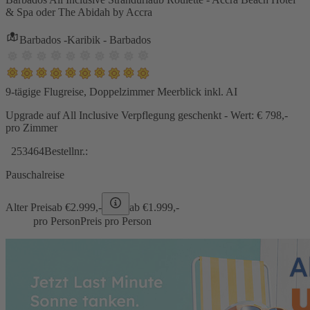
& Spa oder The Abidah by Accra
Barbados -Karibik - Barbados
9-tägige Flugreise, Doppelzimmer Meerblick inkl. AI
Upgrade auf All Inclusive Verpflegung geschenkt - Wert: € 798,-
pro Zimmer
253464
Bestellnr.:
Pauschalreise
Alter Preis
ab €
2.999,-
ab €
1.999,-
pro Person
Preis pro Person