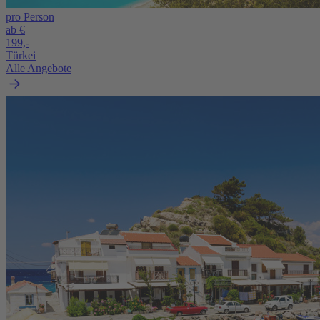
pro Person
ab €
199,-
Türkei
Alle Angebote