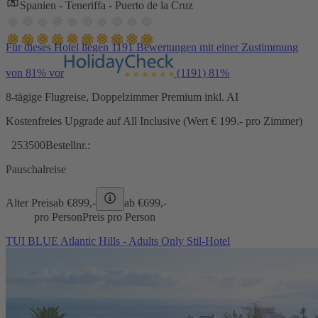
Spanien - Teneriffa - Puerto de la Cruz
Für dieses Hotel liegen 1191 Bewertungen mit einer Zustimmung
von 81% vor
(1191)
81%
8-tägige Flugreise, Doppelzimmer Premium inkl. AI
Kostenfreies Upgrade auf All Inclusive (Wert € 199.- pro Zimmer)
253500
Bestellnr.:
Pauschalreise
Alter Preis
ab €
899,-
ab €
699,-
pro Person
Preis pro Person
TUI BLUE Atlantic Hills - Adults Only Stil-Hotel