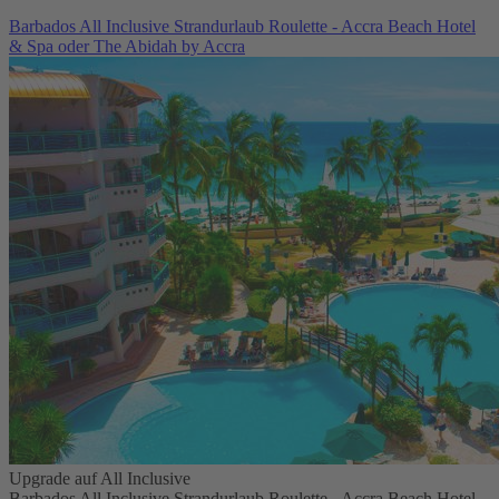
Barbados All Inclusive Strandurlaub Roulette - Accra Beach Hotel
& Spa oder The Abidah by Accra
Upgrade auf All Inclusive
Barbados All Inclusive Strandurlaub Roulette - Accra Beach Hotel