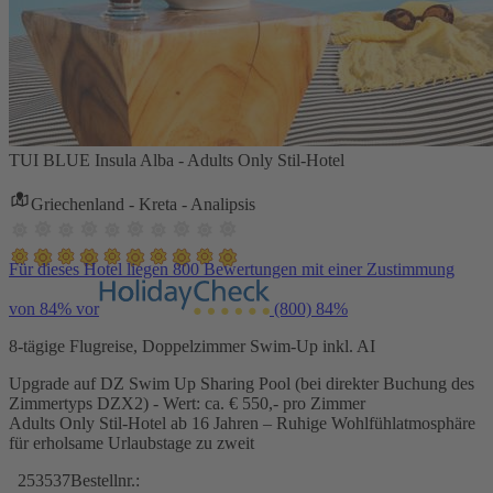
TUI BLUE Insula Alba - Adults Only Stil-Hotel
Griechenland - Kreta - Analipsis
Für dieses Hotel liegen 800 Bewertungen mit einer Zustimmung
von 84% vor
(800)
84%
8-tägige Flugreise, Doppelzimmer Swim-Up inkl. AI
Upgrade auf DZ Swim Up Sharing Pool (bei direkter Buchung des
Zimmertyps DZX2) - Wert: ca. € 550,- pro Zimmer
Adults Only Stil-Hotel ab 16 Jahren – Ruhige Wohlfühlatmosphäre
für erholsame Urlaubstage zu zweit
253537
Bestellnr.: