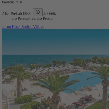
Pauschalreise
Alter Preis
ab €
833,-
ab €
666,-
pro Person
Preis pro Person
allsun Hotel Zorbas Village