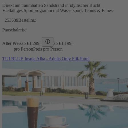
Direkt am traumhaften Sandstrand in idyllischer Bucht
Vielfältiges Sportprogramm mit Wassersport, Tennis & Fitness
253539
Bestellnr.:
Pauschalreise
Alter Preis
ab €
1.299,-
ab €
1.199,-
pro Person
Preis pro Person
TUI BLUE Insula Alba - Adults Only Stil-Hotel