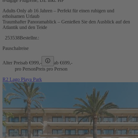
8-tägige Flugreise, DZ inkl. HP
Adults Only ab 16 Jahren – Perfekt für einen ruhigen und
erholsamen Urlaub
Traumhafter Panoramablick – Genießen Sie den Ausblick auf den
Atlantik und den Teide
253538
Bestellnr.:
Pauschalreise
Alter Preis
ab €
999,-
ab €
699,-
pro Person
Preis pro Person
R2 Lago Playa Park