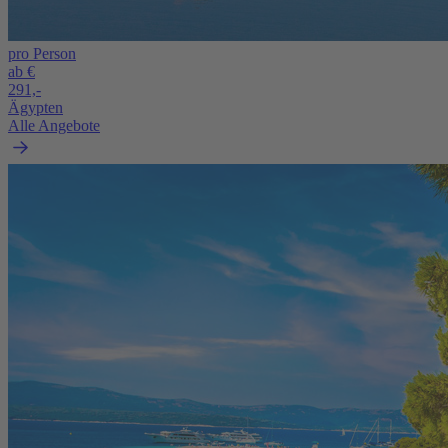
pro Person
ab €
291,-
Ägypten
Alle Angebote