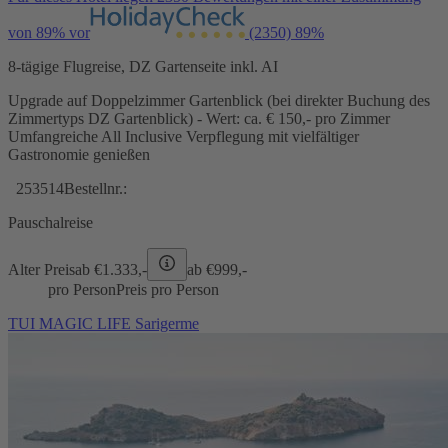
von 89% vor
(2350)
89%
8-tägige Flugreise, DZ Gartenseite inkl. AI
Upgrade auf Doppelzimmer Gartenblick (bei direkter Buchung des
Zimmertyps DZ Gartenblick) - Wert: ca. € 150,- pro Zimmer
Umfangreiche All Inclusive Verpflegung mit vielfältiger
Gastronomie genießen
253514
Bestellnr.:
Pauschalreise
Alter Preis
ab €
1.333,-
ab €
999,-
pro Person
Preis pro Person
TUI MAGIC LIFE Sarigerme