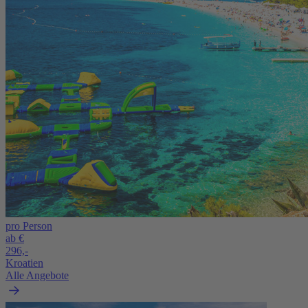
pro Person
ab €
296,-
Kroatien
Alle Angebote