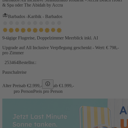
& Spa oder The Abidah by Accra
Barbados -Karibik - Barbados
9-tägige Flugreise, Doppelzimmer Meerblick inkl. AI
Upgrade auf All Inclusive Verpflegung geschenkt - Wert: € 798,-
pro Zimmer
253464
Bestellnr.:
Pauschalreise
Alter Preis
ab €
2.999,-
ab €
1.999,-
pro Person
Preis pro Person