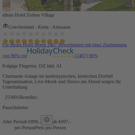
allsun Hotel Zorbas Village
Griechenland - Kreta - Anissaras
Für dieses Hotel liegen 2407 Bewertungen mit einer Zustimmung
von 96% vor
(2407)
96%
8-tägige Flugreise, DZ inkl. AI
Charmante Anlage im landestypischen, kretischen Dorfstil
Tagesanimation, Live-Musik und Shows am Abend sorgen für
Unterhaltung
253001
Bestellnr.:
Pauschalreise
Alter Preis
ab €
899,-
ab €
697,-
pro Person
Preis pro Person