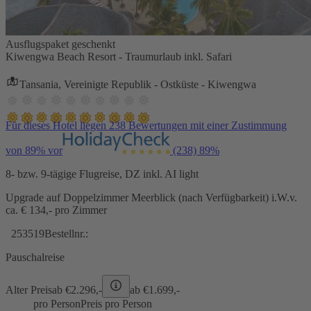
Ausflugspaket geschenkt
Kiwengwa Beach Resort - Traumurlaub inkl. Safari
Tansania, Vereinigte Republik - Ostküste - Kiwengwa
Für dieses Hotel liegen 238 Bewertungen mit einer Zustimmung
von 89% vor
(238)
89%
8- bzw. 9-tägige Flugreise, DZ inkl. AI light
Upgrade auf Doppelzimmer Meerblick (nach Verfügbarkeit) i.W.v.
ca. € 134,- pro Zimmer
253519
Bestellnr.:
Pauschalreise
Alter Preis
ab €
2.296,-
ab €
1.699,-
pro Person
Preis pro Person