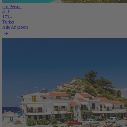
pro Person
ab €
179,-
Türkei
Alle Angebote