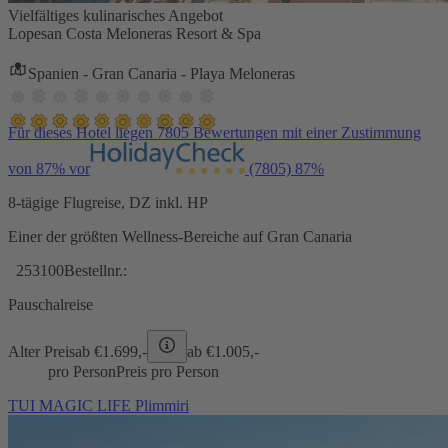
Vielfältiges kulinarisches Angebot
Lopesan Costa Meloneras Resort & Spa
Spanien - Gran Canaria - Playa Meloneras
Für dieses Hotel liegen 7805 Bewertungen mit einer Zustimmung
von 87% vor
(7805)
87%
8-tägige Flugreise, DZ inkl. HP
Einer der größten Wellness-Bereiche auf Gran Canaria
253100
Bestellnr.:
Pauschalreise
Alter Preis
ab €
1.699,-
ab €
1.005,-
pro Person
Preis pro Person
TUI MAGIC LIFE Plimmiri