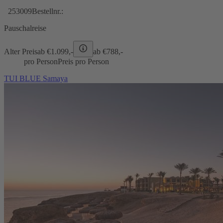
253009
Bestellnr.:
Pauschalreise
Alter Preis
ab €
1.099,-
ab €
788,-
pro Person
Preis pro Person
TUI BLUE Samaya