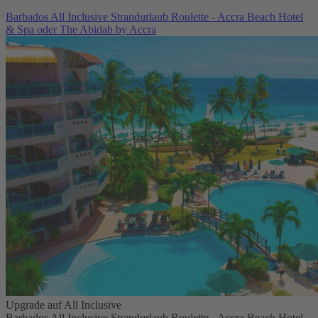
Barbados All Inclusive Strandurlaub Roulette - Accra Beach Hotel
& Spa oder The Abidah by Accra
Upgrade auf All Inclusive
Barbados All Inclusive Strandurlaub Roulette - Accra Beach Hotel