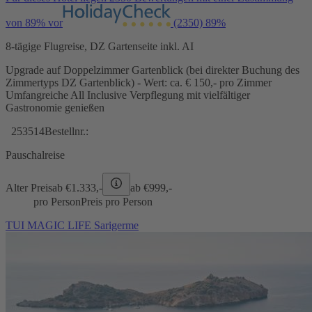
von 89% vor
(2350)
89%
8-tägige Flugreise, DZ Gartenseite inkl. AI
Upgrade auf Doppelzimmer Gartenblick (bei direkter Buchung des
Zimmertyps DZ Gartenblick) - Wert: ca. € 150,- pro Zimmer
Umfangreiche All Inclusive Verpflegung mit vielfältiger
Gastronomie genießen
253514
Bestellnr.:
Pauschalreise
Alter Preis
ab €
1.333,-
ab €
999,-
pro Person
Preis pro Person
TUI MAGIC LIFE Sarigerme