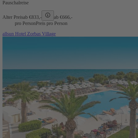
Pauschalreise
Alter Preis
ab €
833,-
ab €
666,-
pro Person
Preis pro Person
allsun Hotel Zorbas Village