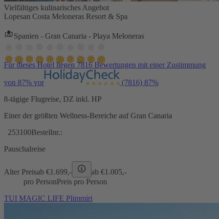
Vielfältiges kulinarisches Angebot
Lopesan Costa Meloneras Resort & Spa
Spanien - Gran Canaria - Playa Meloneras
Für dieses Hotel liegen 7816 Bewertungen mit einer Zustimmung
von 87% vor
(7816)
87%
8-tägige Flugreise, DZ inkl. HP
Einer der größten Wellness-Bereiche auf Gran Canaria
253100
Bestellnr.:
Pauschalreise
Alter Preis
ab €
1.699,-
ab €
1.005,-
pro Person
Preis pro Person
TUI MAGIC LIFE Plimmiri