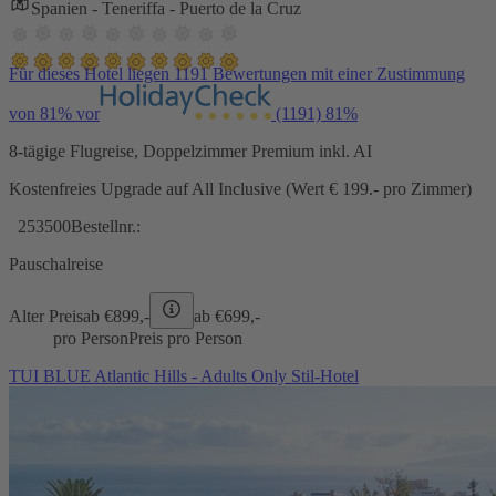
Spanien - Teneriffa - Puerto de la Cruz
Für dieses Hotel liegen 1191 Bewertungen mit einer Zustimmung
von 81% vor
(1191)
81%
8-tägige Flugreise, Doppelzimmer Premium inkl. AI
Kostenfreies Upgrade auf All Inclusive (Wert € 199.- pro Zimmer)
253500
Bestellnr.:
Pauschalreise
Alter Preis
ab €
899,-
ab €
699,-
pro Person
Preis pro Person
TUI BLUE Atlantic Hills - Adults Only Stil-Hotel