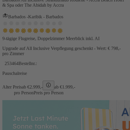
& Spa oder The Abidah by Accra
Barbados -Karibik - Barbados
9-tägige Flugreise, Doppelzimmer Meerblick inkl. AI
Upgrade auf All Inclusive Verpflegung geschenkt - Wert: € 798,-
pro Zimmer
253464
Bestellnr.:
Pauschalreise
Alter Preis
ab €
2.999,-
ab €
1.999,-
pro Person
Preis pro Person