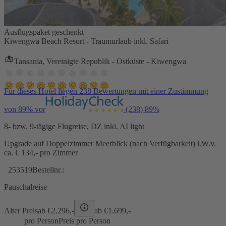
Ausflugspaket geschenkt
Kiwengwa Beach Resort - Traumurlaub inkl. Safari
Tansania, Vereinigte Republik - Ostküste - Kiwengwa
Für dieses Hotel liegen 238 Bewertungen mit einer Zustimmung
von 89% vor
(238)
89%
8- bzw. 9-tägige Flugreise, DZ inkl. AI light
Upgrade auf Doppelzimmer Meerblick (nach Verfügbarkeit) i.W.v.
ca. € 134,- pro Zimmer
253519
Bestellnr.:
Pauschalreise
Alter Preis
ab €
2.296,-
ab €
1.699,-
pro Person
Preis pro Person