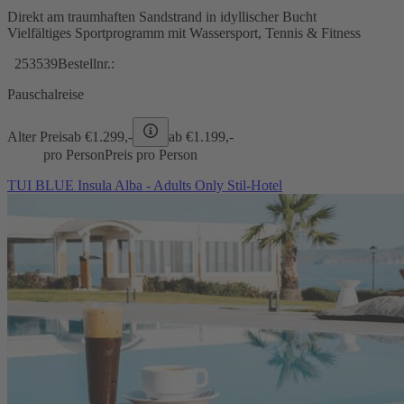
Direkt am traumhaften Sandstrand in idyllischer Bucht
Vielfältiges Sportprogramm mit Wassersport, Tennis & Fitness
253539
Bestellnr.:
Pauschalreise
Alter Preis
ab €
1.299,-
ab €
1.199,-
pro Person
Preis pro Person
TUI BLUE Insula Alba - Adults Only Stil-Hotel