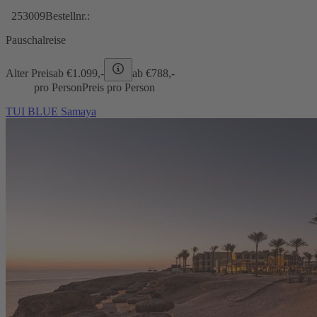
253009
Bestellnr.:
Pauschalreise
Alter Preis
ab €
1.099,-
ab €
788,-
pro Person
Preis pro Person
TUI BLUE Samaya