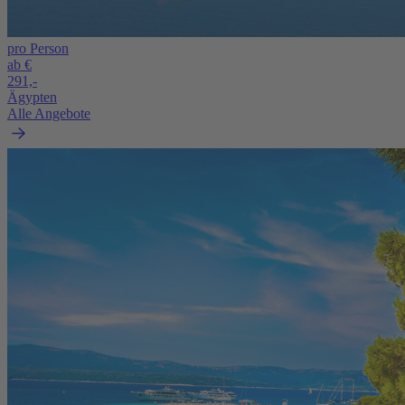
pro Person
ab €
291,-
Ägypten
Alle Angebote