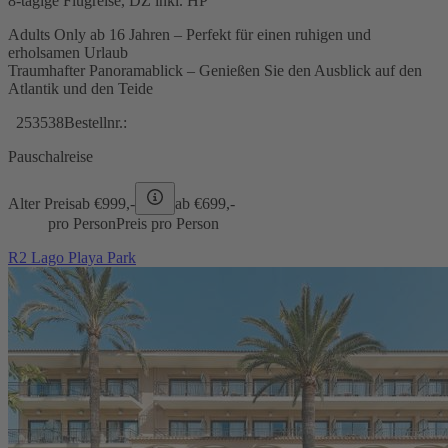
8-tägige Flugreise, DZ inkl. HP
Adults Only ab 16 Jahren – Perfekt für einen ruhigen und
erholsamen Urlaub
Traumhafter Panoramablick – Genießen Sie den Ausblick auf den
Atlantik und den Teide
253538
Bestellnr.:
Pauschalreise
Alter Preis
ab €
999,-
ab €
699,-
pro Person
Preis pro Person
R2 Lago Playa Park