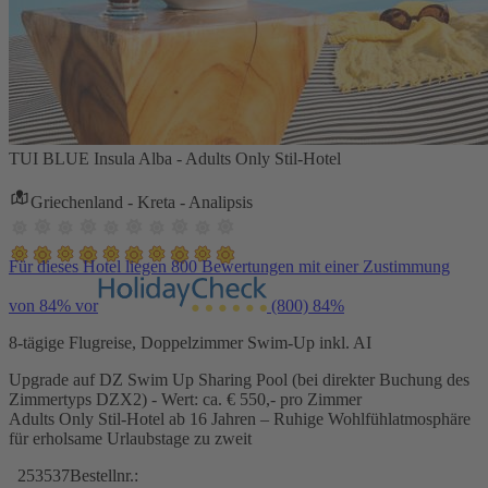
TUI BLUE Insula Alba - Adults Only Stil-Hotel
Griechenland - Kreta - Analipsis
Für dieses Hotel liegen 800 Bewertungen mit einer Zustimmung
von 84% vor
(800)
84%
8-tägige Flugreise, Doppelzimmer Swim-Up inkl. AI
Upgrade auf DZ Swim Up Sharing Pool (bei direkter Buchung des
Zimmertyps DZX2) - Wert: ca. € 550,- pro Zimmer
Adults Only Stil-Hotel ab 16 Jahren – Ruhige Wohlfühlatmosphäre
für erholsame Urlaubstage zu zweit
253537
Bestellnr.: