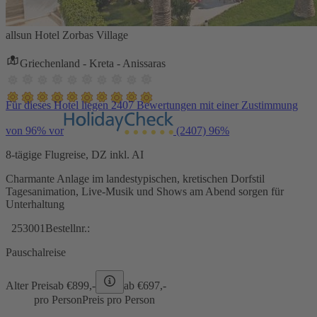
allsun Hotel Zorbas Village
Griechenland - Kreta - Anissaras
Für dieses Hotel liegen 2407 Bewertungen mit einer Zustimmung
von 96% vor
(2407)
96%
8-tägige Flugreise, DZ inkl. AI
Charmante Anlage im landestypischen, kretischen Dorfstil
Tagesanimation, Live-Musik und Shows am Abend sorgen für
Unterhaltung
253001
Bestellnr.:
Pauschalreise
Alter Preis
ab €
899,-
ab €
697,-
pro Person
Preis pro Person