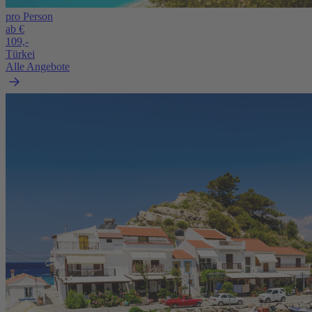
pro Person
ab €
109,-
Türkei
Alle Angebote