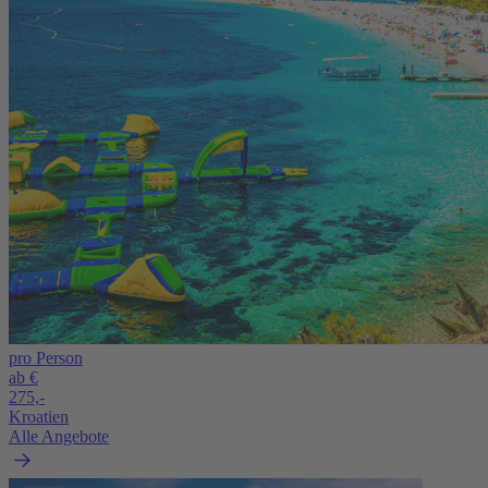
pro Person
ab €
275,-
Kroatien
Alle Angebote