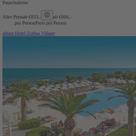
Pauschalreise
Alter Preis
ab €
833,-
ab €
666,-
pro Person
Preis pro Person
allsun Hotel Zorbas Village