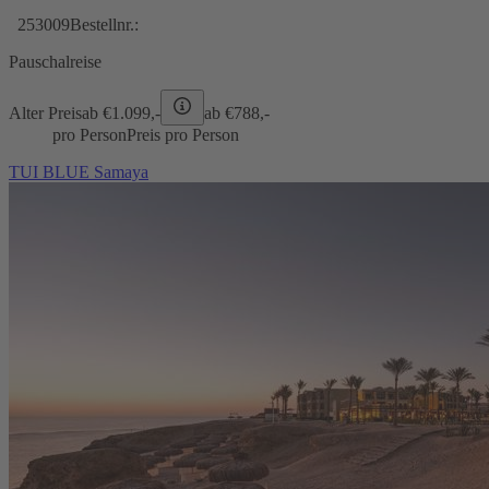
253009
Bestellnr.:
Pauschalreise
Alter Preis
ab €
1.099,-
ab €
788,-
pro Person
Preis pro Person
TUI BLUE Samaya