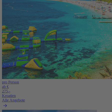
pro Person
ab €
275,-
Kroatien
Alle Angebote