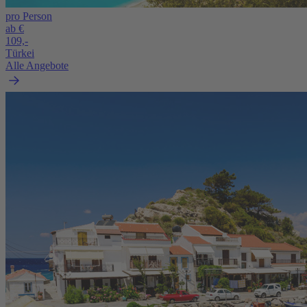
pro Person
ab €
109,-
Türkei
Alle Angebote