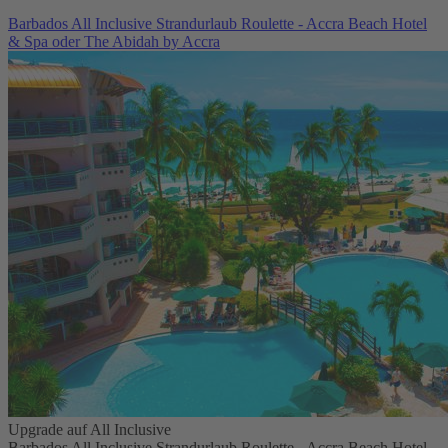
Barbados All Inclusive Strandurlaub Roulette - Accra Beach Hotel
& Spa oder The Abidah by Accra
Upgrade auf All Inclusive
Barbados All Inclusive Strandurlaub Roulette - Accra Beach Hotel