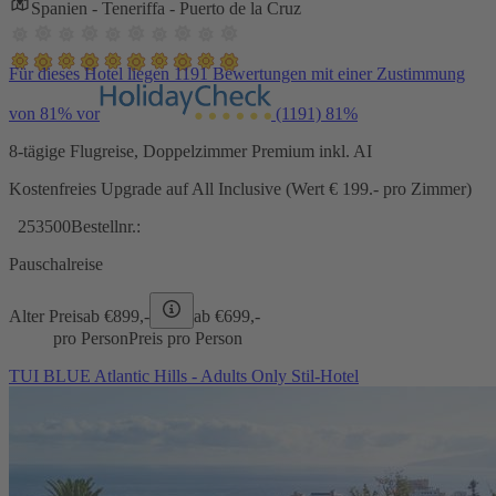
Spanien - Teneriffa - Puerto de la Cruz
Für dieses Hotel liegen 1191 Bewertungen mit einer Zustimmung
von 81% vor
(1191)
81%
8-tägige Flugreise, Doppelzimmer Premium inkl. AI
Kostenfreies Upgrade auf All Inclusive (Wert € 199.- pro Zimmer)
253500
Bestellnr.:
Pauschalreise
Alter Preis
ab €
899,-
ab €
699,-
pro Person
Preis pro Person
TUI BLUE Atlantic Hills - Adults Only Stil-Hotel