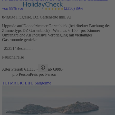
von 89% vor
(2350)
89%
8-tägige Flugreise, DZ Gartenseite inkl. AI
Upgrade auf Doppelzimmer Gartenblick (bei direkter Buchung des
Zimmertyps DZ Gartenblick) - Wert: ca. € 150,- pro Zimmer
Umfangreiche All Inclusive Verpflegung mit vielfältiger
Gastronomie genießen
253514
Bestellnr.:
Pauschalreise
Alter Preis
ab €
1.333,-
ab €
999,-
pro Person
Preis pro Person
TUI MAGIC LIFE Sarigerme