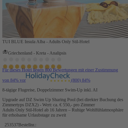
TUI BLUE Insula Alba - Adults Only Stil-Hotel
Griechenland - Kreta - Analipsis
Für dieses Hotel liegen 800 Bewertungen mit einer Zustimmung
von 84% vor
(800)
84%
8-tägige Flugreise, Doppelzimmer Swim-Up inkl. AI
Upgrade auf DZ Swim Up Sharing Pool (bei direkter Buchung des
Zimmertyps DZX2) - Wert: ca. € 550,- pro Zimmer
Adults Only Stil-Hotel ab 16 Jahren – Ruhige Wohlfühlatmosphäre
für erholsame Urlaubstage zu zweit
253537
Bestellnr.: