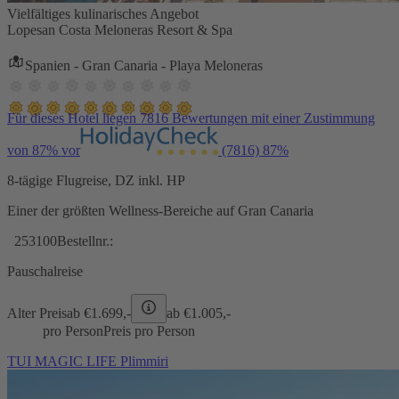
Vielfältiges kulinarisches Angebot
Lopesan Costa Meloneras Resort & Spa
Spanien - Gran Canaria - Playa Meloneras
Für dieses Hotel liegen 7816 Bewertungen mit einer Zustimmung
von 87% vor
(7816)
87%
8-tägige Flugreise, DZ inkl. HP
Einer der größten Wellness-Bereiche auf Gran Canaria
253100
Bestellnr.:
Pauschalreise
Alter Preis
ab €
1.699,-
ab €
1.005,-
pro Person
Preis pro Person
TUI MAGIC LIFE Plimmiri