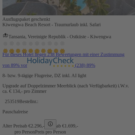
Ausflugspaket geschenkt
Kiwengwa Beach Resort - Traumurlaub inkl. Safari
Tansania, Vereinigte Republik - Ostküste - Kiwengwa
Für dieses Hotel liegen 238 Bewertungen mit einer Zustimmung
von 89% vor
(238)
89%
8- bzw. 9-tägige Flugreise, DZ inkl. AI light
Upgrade auf Doppelzimmer Meerblick (nach Verfügbarkeit) i.W.v.
ca. € 134,- pro Zimmer
253519
Bestellnr.:
Pauschalreise
Alter Preis
ab €
2.296,-
ab €
1.699,-
pro Person
Preis pro Person