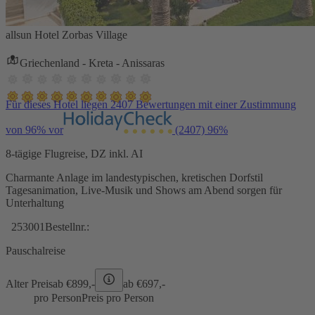
allsun Hotel Zorbas Village
Griechenland - Kreta - Anissaras
Für dieses Hotel liegen 2407 Bewertungen mit einer Zustimmung
von 96% vor
(2407)
96%
8-tägige Flugreise, DZ inkl. AI
Charmante Anlage im landestypischen, kretischen Dorfstil
Tagesanimation, Live-Musik und Shows am Abend sorgen für
Unterhaltung
253001
Bestellnr.:
Pauschalreise
Alter Preis
ab €
899,-
ab €
697,-
pro Person
Preis pro Person