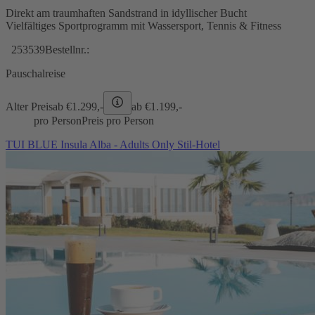
Direkt am traumhaften Sandstrand in idyllischer Bucht
Vielfältiges Sportprogramm mit Wassersport, Tennis & Fitness
253539
Bestellnr.:
Pauschalreise
Alter Preis
ab €
1.299,-
ab €
1.199,-
pro Person
Preis pro Person
TUI BLUE Insula Alba - Adults Only Stil-Hotel