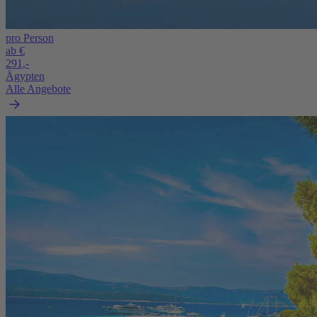
pro Person
ab €
291,-
Ägypten
Alle Angebote