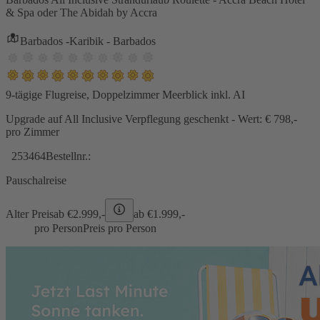
& Spa oder The Abidah by Accra
Barbados -Karibik - Barbados
9-tägige Flugreise, Doppelzimmer Meerblick inkl. AI
Upgrade auf All Inclusive Verpflegung geschenkt - Wert: € 798,-
pro Zimmer
253464
Bestellnr.:
Pauschalreise
Alter Preis
ab €
2.999,-
ab €
1.999,-
pro Person
Preis pro Person