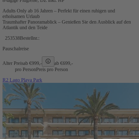
8-tägige Flugreise, DZ inkl. HP
Adults Only ab 16 Jahren – Perfekt für einen ruhigen und
erholsamen Urlaub
Traumhafter Panoramablick – Genießen Sie den Ausblick auf den
Atlantik und den Teide
253538
Bestellnr.:
Pauschalreise
Alter Preis
ab €
999,-
ab €
699,-
pro Person
Preis pro Person
R2 Lago Playa Park