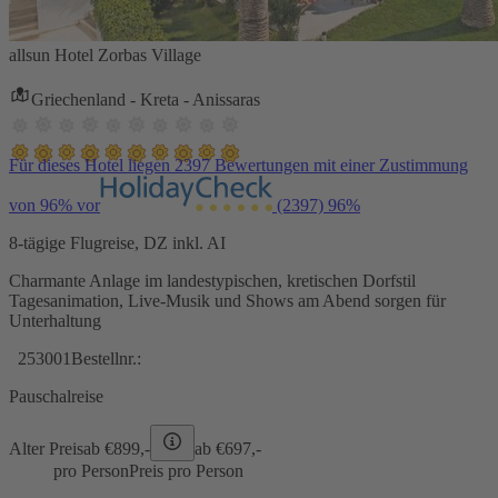
allsun Hotel Zorbas Village
Griechenland - Kreta - Anissaras
Für dieses Hotel liegen 2397 Bewertungen mit einer Zustimmung
von 96% vor
(2397)
96%
8-tägige Flugreise, DZ inkl. AI
Charmante Anlage im landestypischen, kretischen Dorfstil
Tagesanimation, Live-Musik und Shows am Abend sorgen für
Unterhaltung
253001
Bestellnr.:
Pauschalreise
Alter Preis
ab €
899,-
ab €
697,-
pro Person
Preis pro Person