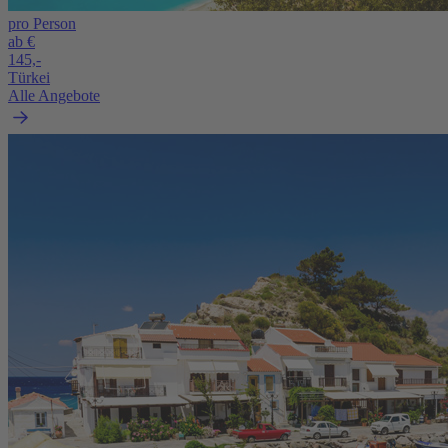
pro Person
ab €
145,-
Türkei
Alle Angebote