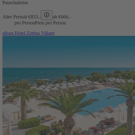
Pauschalreise
Alter Preis
ab €
833,-
ab €
666,-
pro Person
Preis pro Person
allsun Hotel Zorbas Village