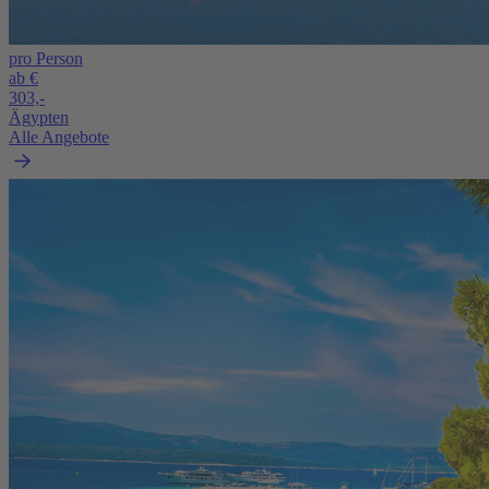
pro Person
ab €
303,-
Ägypten
Alle Angebote