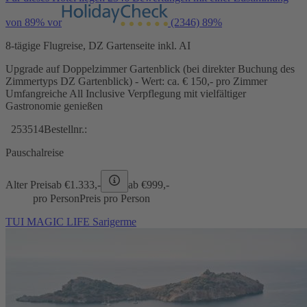
von 89% vor
(2346)
89%
8-tägige Flugreise, DZ Gartenseite inkl. AI
Upgrade auf Doppelzimmer Gartenblick (bei direkter Buchung des
Zimmertyps DZ Gartenblick) - Wert: ca. € 150,- pro Zimmer
Umfangreiche All Inclusive Verpflegung mit vielfältiger
Gastronomie genießen
253514
Bestellnr.:
Pauschalreise
Alter Preis
ab €
1.333,-
ab €
999,-
pro Person
Preis pro Person
TUI MAGIC LIFE Sarigerme