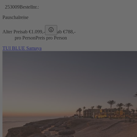
253009
Bestellnr.:
Pauschalreise
Alter Preis
ab €
1.099,-
ab €
788,-
pro Person
Preis pro Person
TUI BLUE Samaya