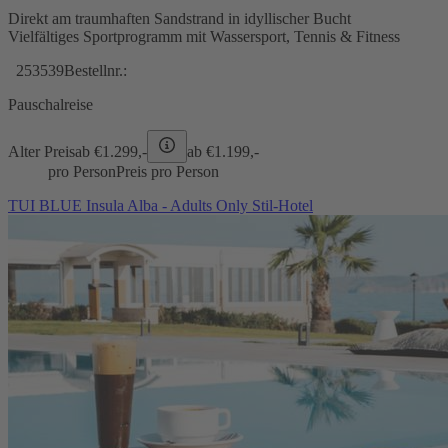
Direkt am traumhaften Sandstrand in idyllischer Bucht
Vielfältiges Sportprogramm mit Wassersport, Tennis & Fitness
253539
Bestellnr.:
Pauschalreise
Alter Preis
ab €
1.299,-
ab €
1.199,-
pro Person
Preis pro Person
TUI BLUE Insula Alba - Adults Only Stil-Hotel