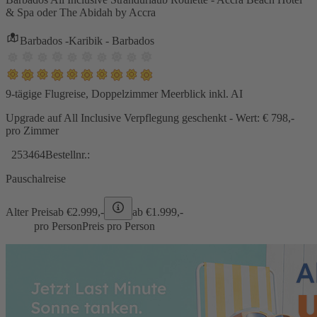
& Spa oder The Abidah by Accra
Barbados -Karibik - Barbados
9-tägige Flugreise, Doppelzimmer Meerblick inkl. AI
Upgrade auf All Inclusive Verpflegung geschenkt - Wert: € 798,-
pro Zimmer
253464
Bestellnr.:
Pauschalreise
Alter Preis
ab €
2.999,-
ab €
1.999,-
pro Person
Preis pro Person