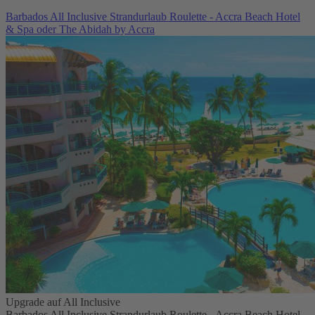
Barbados All Inclusive Strandurlaub Roulette - Accra Beach Hotel
& Spa oder The Abidah by Accra
Upgrade auf All Inclusive
Barbados All Inclusive Strandurlaub Roulette - Accra Beach Hotel