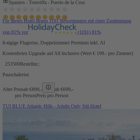
Spanien - Teneriffa - Puerto de la Cruz
Für dieses Hotel liegen 1191 Bewertungen mit einer Zustimmung
von 81% vor
(1191)
81%
8-tägige Flugreise, Doppelzimmer Premium inkl. AI
Kostenfreies Upgrade auf All Inclusive (Wert € 199.- pro Zimmer)
253500
Bestellnr.:
Pauschalreise
Alter Preis
ab €
899,-
ab €
699,-
pro Person
Preis pro Person
TUI BLUE Atlantic Hills - Adults Only Stil-Hotel