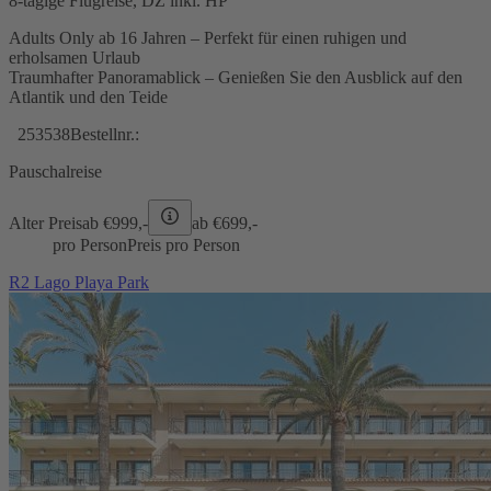
8-tägige Flugreise, DZ inkl. HP
Adults Only ab 16 Jahren – Perfekt für einen ruhigen und
erholsamen Urlaub
Traumhafter Panoramablick – Genießen Sie den Ausblick auf den
Atlantik und den Teide
253538
Bestellnr.:
Pauschalreise
Alter Preis
ab €
999,-
ab €
699,-
pro Person
Preis pro Person
R2 Lago Playa Park