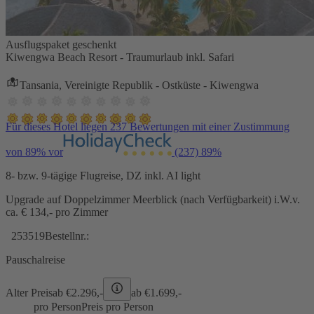
Ausflugspaket geschenkt
Kiwengwa Beach Resort - Traumurlaub inkl. Safari
Tansania, Vereinigte Republik - Ostküste - Kiwengwa
Für dieses Hotel liegen 237 Bewertungen mit einer Zustimmung
von 89% vor
(237)
89%
8- bzw. 9-tägige Flugreise, DZ inkl. AI light
Upgrade auf Doppelzimmer Meerblick (nach Verfügbarkeit) i.W.v.
ca. € 134,- pro Zimmer
253519
Bestellnr.:
Pauschalreise
Alter Preis
ab €
2.296,-
ab €
1.699,-
pro Person
Preis pro Person