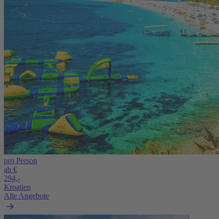
pro Person
ab €
294,-
Kroatien
Alle Angebote