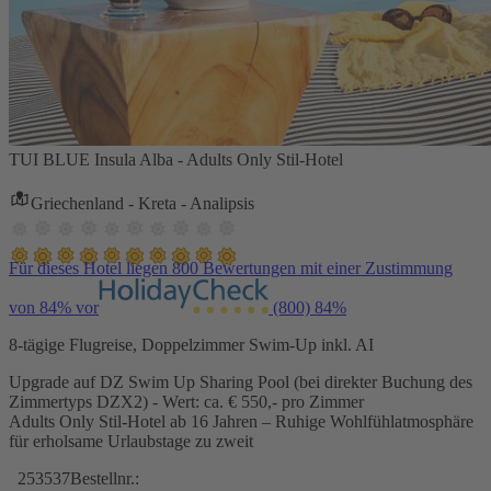
TUI BLUE Insula Alba - Adults Only Stil-Hotel
Griechenland - Kreta - Analipsis
Für dieses Hotel liegen 800 Bewertungen mit einer Zustimmung
von 84% vor
(800)
84%
8-tägige Flugreise, Doppelzimmer Swim-Up inkl. AI
Upgrade auf DZ Swim Up Sharing Pool (bei direkter Buchung des
Zimmertyps DZX2) - Wert: ca. € 550,- pro Zimmer
Adults Only Stil-Hotel ab 16 Jahren – Ruhige Wohlfühlatmosphäre
für erholsame Urlaubstage zu zweit
253537
Bestellnr.: