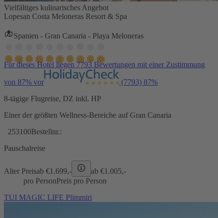
Vielfältiges kulinarisches Angebot
Lopesan Costa Meloneras Resort & Spa
Spanien - Gran Canaria - Playa Meloneras
Für dieses Hotel liegen 7793 Bewertungen mit einer Zustimmung
von 87% vor
(7793)
87%
8-tägige Flugreise, DZ inkl. HP
Einer der größten Wellness-Bereiche auf Gran Canaria
253100
Bestellnr.:
Pauschalreise
Alter Preis
ab €
1.699,-
ab €
1.005,-
pro Person
Preis pro Person
TUI MAGIC LIFE Plimmiri