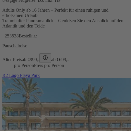
8-tägige Flugreise, DZ inkl. HP
Adults Only ab 16 Jahren – Perfekt für einen ruhigen und
erholsamen Urlaub
Traumhafter Panoramablick – Genießen Sie den Ausblick auf den
Atlantik und den Teide
253538
Bestellnr.:
Pauschalreise
Alter Preis
ab €
999,-
ab €
699,-
pro Person
Preis pro Person
R2 Lago Playa Park