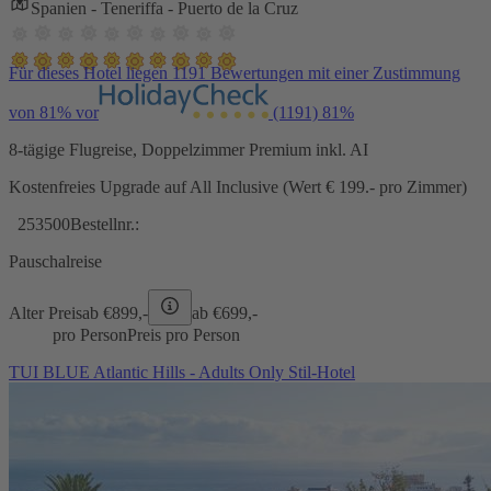
Spanien - Teneriffa - Puerto de la Cruz
Für dieses Hotel liegen 1191 Bewertungen mit einer Zustimmung
von 81% vor
(1191)
81%
8-tägige Flugreise, Doppelzimmer Premium inkl. AI
Kostenfreies Upgrade auf All Inclusive (Wert € 199.- pro Zimmer)
253500
Bestellnr.:
Pauschalreise
Alter Preis
ab €
899,-
ab €
699,-
pro Person
Preis pro Person
TUI BLUE Atlantic Hills - Adults Only Stil-Hotel