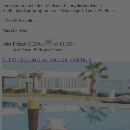
Direkt am traumhaften Sandstrand in idyllischer Bucht
Vielfältiges Sportprogramm mit Wassersport, Tennis & Fitness
253539
Bestellnr.:
Pauschalreise
Alter Preis
ab €
1.299,-
ab €
1.199,-
pro Person
Preis pro Person
TUI BLUE Insula Alba - Adults Only Stil-Hotel