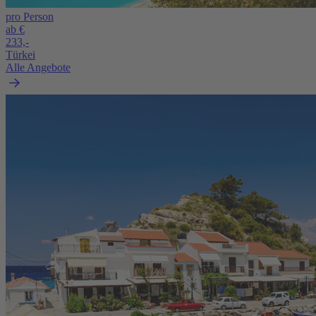
pro Person
ab €
233,-
Türkei
Alle Angebote