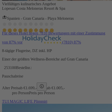
Vielfältiges kulinarisches Angebot
Lopesan Costa Meloneras Resort & Spa
Spanien - Gran Canaria - Playa Meloneras
Für dieses Hotel liegen 7810 Bewertungen mit einer Zustimmung
von 87% vor
(7810)
87%
8-tägige Flugreise, DZ inkl. HP
Einer der größten Wellness-Bereiche auf Gran Canaria
253100
Bestellnr.:
Pauschalreise
Alter Preis
ab €
1.699,-
ab €
1.005,-
pro Person
Preis pro Person
TUI MAGIC LIFE Plimmiri