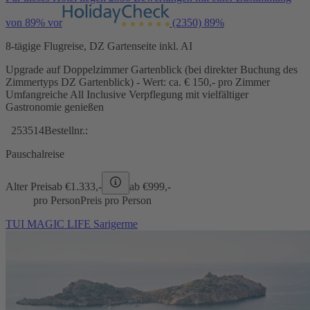
von 89% vor
(2350)
89%
8-tägige Flugreise, DZ Gartenseite inkl. AI
Upgrade auf Doppelzimmer Gartenblick (bei direkter Buchung des
Zimmertyps DZ Gartenblick) - Wert: ca. € 150,- pro Zimmer
Umfangreiche All Inclusive Verpflegung mit vielfältiger
Gastronomie genießen
253514
Bestellnr.:
Pauschalreise
Alter Preis
ab €
1.333,-
ab €
999,-
pro Person
Preis pro Person
TUI MAGIC LIFE Sarigerme