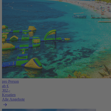
pro Person
ab €
302,-
Kroatien
Alle Angebote