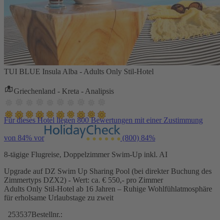
TUI BLUE Insula Alba - Adults Only Stil-Hotel
Griechenland - Kreta - Analipsis
Für dieses Hotel liegen 800 Bewertungen mit einer Zustimmung
von 84% vor
(800)
84%
8-tägige Flugreise, Doppelzimmer Swim-Up inkl. AI
Upgrade auf DZ Swim Up Sharing Pool (bei direkter Buchung des
Zimmertyps DZX2) - Wert: ca. € 550,- pro Zimmer
Adults Only Stil-Hotel ab 16 Jahren – Ruhige Wohlfühlatmosphäre
für erholsame Urlaubstage zu zweit
253537
Bestellnr.: