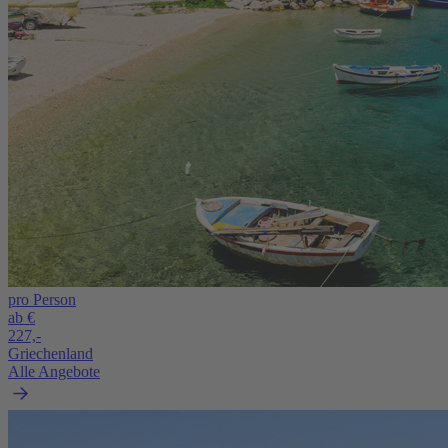
pro Person
ab €
227,-
Griechenland
Alle Angebote