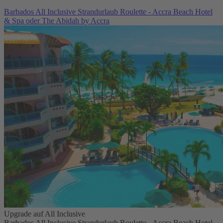
Barbados All Inclusive Strandurlaub Roulette - Accra Beach Hotel
& Spa oder The Abidah by Accra
Upgrade auf All Inclusive
Barbados All Inclusive Strandurlaub Roulette - Accra Beach Hotel