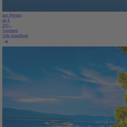
pro Person
ab €
291,-
Ägypten
Alle Angebote