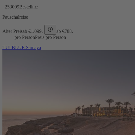
253009
Bestellnr.:
Pauschalreise
Alter Preis
ab €
1.099,-
ab €
788,-
pro Person
Preis pro Person
TUI BLUE Samaya