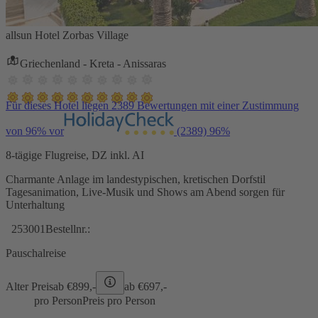
allsun Hotel Zorbas Village
Griechenland - Kreta - Anissaras
Für dieses Hotel liegen 2389 Bewertungen mit einer Zustimmung
von 96% vor
(2389)
96%
8-tägige Flugreise, DZ inkl. AI
Charmante Anlage im landestypischen, kretischen Dorfstil
Tagesanimation, Live-Musik und Shows am Abend sorgen für
Unterhaltung
253001
Bestellnr.:
Pauschalreise
Alter Preis
ab €
899,-
ab €
697,-
pro Person
Preis pro Person