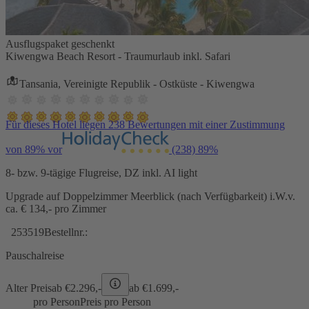
Ausflugspaket geschenkt
Kiwengwa Beach Resort - Traumurlaub inkl. Safari
Tansania, Vereinigte Republik - Ostküste - Kiwengwa
Für dieses Hotel liegen 238 Bewertungen mit einer Zustimmung
von 89% vor
(238)
89%
8- bzw. 9-tägige Flugreise, DZ inkl. AI light
Upgrade auf Doppelzimmer Meerblick (nach Verfügbarkeit) i.W.v.
ca. € 134,- pro Zimmer
253519
Bestellnr.:
Pauschalreise
Alter Preis
ab €
2.296,-
ab €
1.699,-
pro Person
Preis pro Person