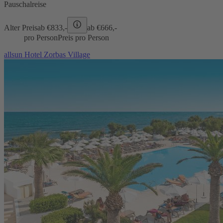
Pauschalreise
Alter Preis
ab €
833,-
ab €
666,-
pro Person
Preis pro Person
allsun Hotel Zorbas Village