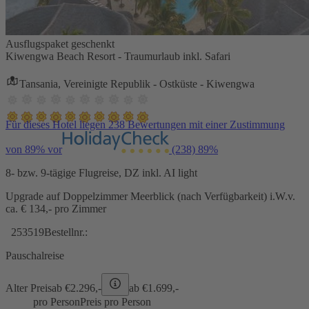
Ausflugspaket geschenkt
Kiwengwa Beach Resort - Traumurlaub inkl. Safari
Tansania, Vereinigte Republik - Ostküste - Kiwengwa
Für dieses Hotel liegen 238 Bewertungen mit einer Zustimmung
von 89% vor
(238)
89%
8- bzw. 9-tägige Flugreise, DZ inkl. AI light
Upgrade auf Doppelzimmer Meerblick (nach Verfügbarkeit) i.W.v.
ca. € 134,- pro Zimmer
253519
Bestellnr.:
Pauschalreise
Alter Preis
ab €
2.296,-
ab €
1.699,-
pro Person
Preis pro Person