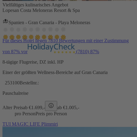
Vielfältiges kulinarisches Angebot
Lopesan Costa Meloneras Resort & Spa
Spanien - Gran Canaria - Playa Meloneras
Für dieses Hotel liegen 7810 Bewertungen mit einer Zustimmung
von 87% vor
(7810)
87%
8-tägige Flugreise, DZ inkl. HP
Einer der größten Wellness-Bereiche auf Gran Canaria
253100
Bestellnr.:
Pauschalreise
Alter Preis
ab €
1.699,-
ab €
1.005,-
pro Person
Preis pro Person
TUI MAGIC LIFE Plimmiri