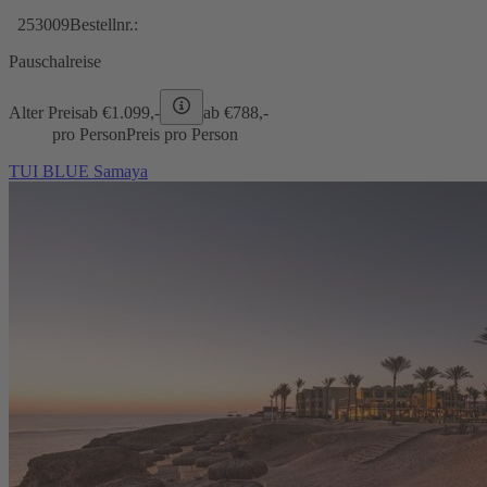
253009
Bestellnr.:
Pauschalreise
Alter Preis
ab €
1.099,-
ab €
788,-
pro Person
Preis pro Person
TUI BLUE Samaya