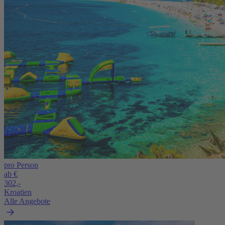
pro Person
ab €
302,-
Kroatien
Alle Angebote