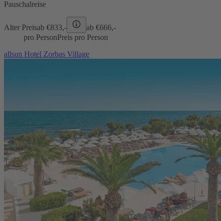
Pauschalreise
Alter Preis
ab €
833,-
ab €
666,-
pro Person
Preis pro Person
allsun Hotel Zorbas Village