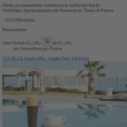
Direkt am traumhaften Sandstrand in idyllischer Bucht
Vielfältiges Sportprogramm mit Wassersport, Tennis & Fitness
253539
Bestellnr.:
Pauschalreise
Alter Preis
ab €
1.299,-
ab €
1.199,-
pro Person
Preis pro Person
TUI BLUE Insula Alba - Adults Only Stil-Hotel