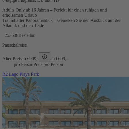
8-tägige Flugreise, DZ inkl. HP
Adults Only ab 16 Jahren – Perfekt für einen ruhigen und
erholsamen Urlaub
Traumhafter Panoramablick – Genießen Sie den Ausblick auf den
Atlantik und den Teide
253538
Bestellnr.:
Pauschalreise
Alter Preis
ab €
999,-
ab €
699,-
pro Person
Preis pro Person
R2 Lago Playa Park