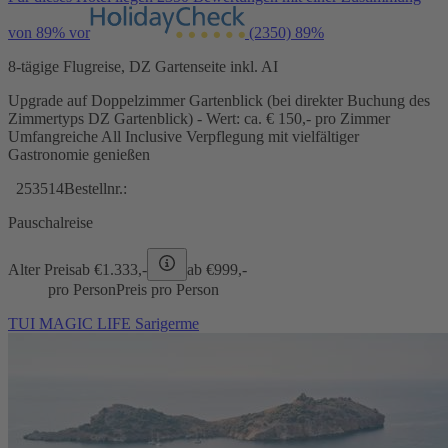
von 89% vor
(2350)
89%
8-tägige Flugreise, DZ Gartenseite inkl. AI
Upgrade auf Doppelzimmer Gartenblick (bei direkter Buchung des
Zimmertyps DZ Gartenblick) - Wert: ca. € 150,- pro Zimmer
Umfangreiche All Inclusive Verpflegung mit vielfältiger
Gastronomie genießen
253514
Bestellnr.:
Pauschalreise
Alter Preis
ab €
1.333,-
ab €
999,-
pro Person
Preis pro Person
TUI MAGIC LIFE Sarigerme