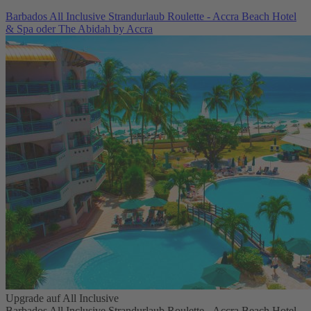
Barbados All Inclusive Strandurlaub Roulette - Accra Beach Hotel
& Spa oder The Abidah by Accra
Upgrade auf All Inclusive
Barbados All Inclusive Strandurlaub Roulette - Accra Beach Hotel