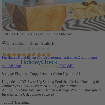
TUI BLUE Insula Alba - Adults Only Stil-Hotel
Griechenland - Kreta - Analipsis
Für dieses Hotel liegen 800 Bewertungen mit einer Zustimmung
von 84% vor
(800)
84%
8-tägige Flugreise, Doppelzimmer Swim-Up inkl. AI
Upgrade auf DZ Swim Up Sharing Pool (bei direkter Buchung des
Zimmertyps DZX2) - Wert: ca. € 550,- pro Zimmer
Adults Only Stil-Hotel ab 16 Jahren – Ruhige Wohlfühlatmosphäre
für erholsame Urlaubstage zu zweit
253537
Bestellnr.: