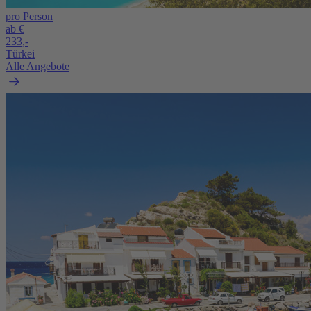
pro Person
ab €
233,-
Türkei
Alle Angebote