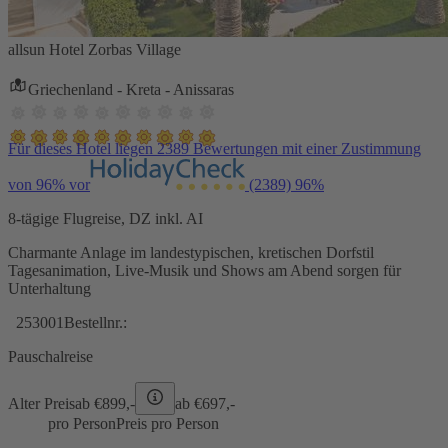
allsun Hotel Zorbas Village
Griechenland - Kreta - Anissaras
Für dieses Hotel liegen 2389 Bewertungen mit einer Zustimmung
von 96% vor
(2389)
96%
8-tägige Flugreise, DZ inkl. AI
Charmante Anlage im landestypischen, kretischen Dorfstil
Tagesanimation, Live-Musik und Shows am Abend sorgen für
Unterhaltung
253001
Bestellnr.:
Pauschalreise
Alter Preis
ab €
899,-
ab €
697,-
pro Person
Preis pro Person