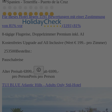
Spanien - Teneriffa - Puerto de la Cruz
Für dieses Hotel liegen 1191 Bewertungen mit einer Zustimmung
von 81% vor
(1191)
81%
8-tägige Flugreise, Doppelzimmer Premium inkl. AI
Kostenfreies Upgrade auf All Inclusive (Wert € 199.- pro Zimmer)
253500
Bestellnr.:
Pauschalreise
Alter Preis
ab €
899,-
ab €
699,-
pro Person
Preis pro Person
TUI BLUE Atlantic Hills - Adults Only Stil-Hotel