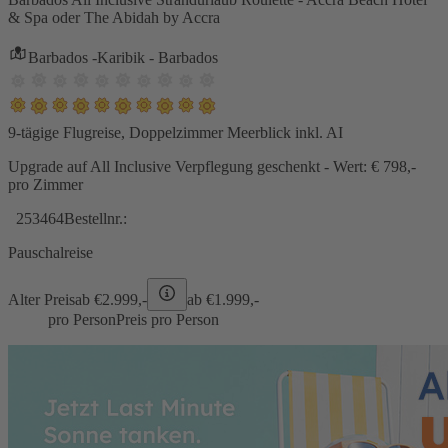
& Spa oder The Abidah by Accra
Barbados -Karibik - Barbados
9-tägige Flugreise, Doppelzimmer Meerblick inkl. AI
Upgrade auf All Inclusive Verpflegung geschenkt - Wert: € 798,-
pro Zimmer
253464
Bestellnr.:
Pauschalreise
Alter Preis
ab €
2.999,-
ab €
1.999,-
pro Person
Preis pro Person