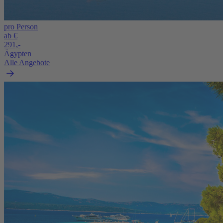
pro Person
ab €
291,-
Ägypten
Alle Angebote