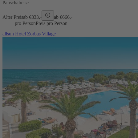
Pauschalreise
Alter Preis
ab €
833,-
ab €
666,-
pro Person
Preis pro Person
allsun Hotel Zorbas Village