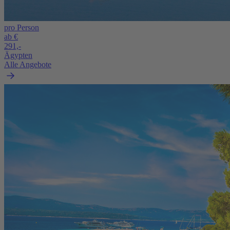
pro Person
ab €
291,-
Ägypten
Alle Angebote