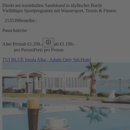
Direkt am traumhaften Sandstrand in idyllischer Bucht
Vielfältiges Sportprogramm mit Wassersport, Tennis & Fitness
253539
Bestellnr.:
Pauschalreise
Alter Preis
ab €
1.299,-
ab €
1.199,-
pro Person
Preis pro Person
TUI BLUE Insula Alba - Adults Only Stil-Hotel