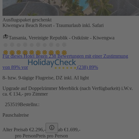
Ausflugspaket geschenkt
Kiwengwa Beach Resort - Traumurlaub inkl. Safari
Tansania, Vereinigte Republik - Ostküste - Kiwengwa
Für dieses Hotel liegen 238 Bewertungen mit einer Zustimmung
von 89% vor
(238)
89%
8- bzw. 9-tägige Flugreise, DZ inkl. AI light
Upgrade auf Doppelzimmer Meerblick (nach Verfügbarkeit) i.W.v.
ca. € 134,- pro Zimmer
253519
Bestellnr.:
Pauschalreise
Alter Preis
ab €
2.296,-
ab €
1.699,-
pro Person
Preis pro Person