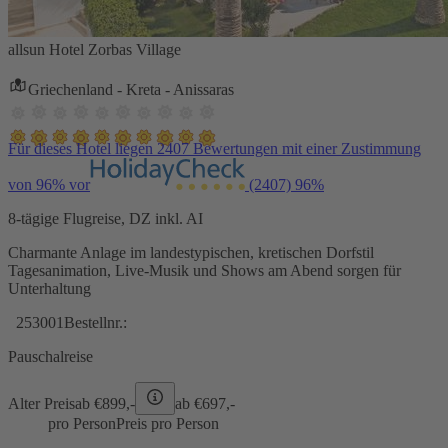
allsun Hotel Zorbas Village
Griechenland - Kreta - Anissaras
Für dieses Hotel liegen 2407 Bewertungen mit einer Zustimmung
von 96% vor
(2407)
96%
8-tägige Flugreise, DZ inkl. AI
Charmante Anlage im landestypischen, kretischen Dorfstil
Tagesanimation, Live-Musik und Shows am Abend sorgen für
Unterhaltung
253001
Bestellnr.:
Pauschalreise
Alter Preis
ab €
899,-
ab €
697,-
pro Person
Preis pro Person