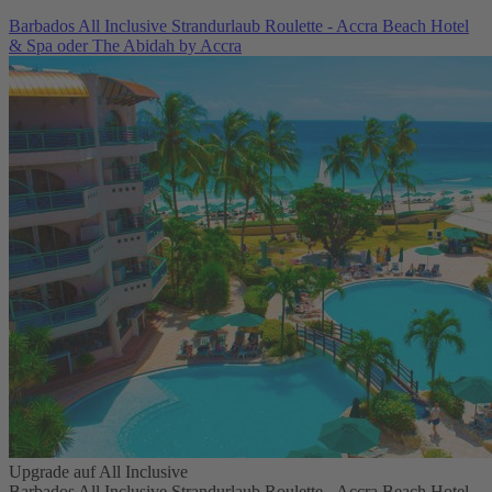
Barbados All Inclusive Strandurlaub Roulette - Accra Beach Hotel
& Spa oder The Abidah by Accra
Upgrade auf All Inclusive
Barbados All Inclusive Strandurlaub Roulette - Accra Beach Hotel