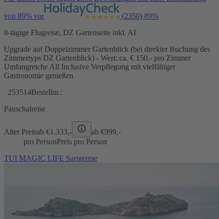
von 89% vor
(2350)
89%
8-tägige Flugreise, DZ Gartenseite inkl. AI
Upgrade auf Doppelzimmer Gartenblick (bei direkter Buchung des
Zimmertyps DZ Gartenblick) - Wert: ca. € 150,- pro Zimmer
Umfangreiche All Inclusive Verpflegung mit vielfältiger
Gastronomie genießen
253514
Bestellnr.:
Pauschalreise
Alter Preis
ab €
1.333,-
ab €
999,-
pro Person
Preis pro Person
TUI MAGIC LIFE Sarigerme