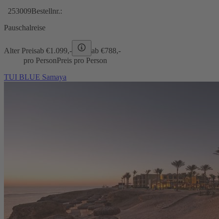
253009
Bestellnr.:
Pauschalreise
Alter Preis
ab €
1.099,-
ab €
788,-
pro Person
Preis pro Person
TUI BLUE Samaya