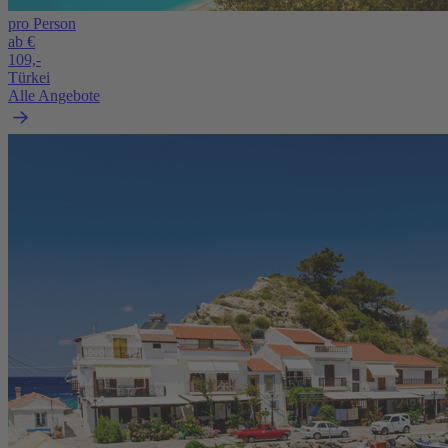
pro Person
ab €
109,-
Türkei
Alle Angebote