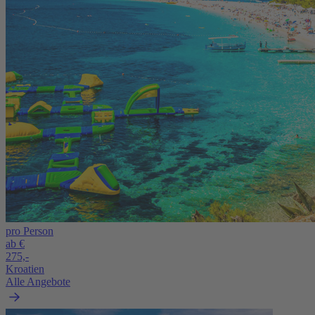
pro Person
ab €
275,-
Kroatien
Alle Angebote