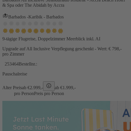
& Spa oder The Abidah by Accra
Barbados -Karibik - Barbados
9-tägige Flugreise, Doppelzimmer Meerblick inkl. AI
Upgrade auf All Inclusive Verpflegung geschenkt - Wert: € 798,-
pro Zimmer
253464
Bestellnr.:
Pauschalreise
Alter Preis
ab €
2.999,-
ab €
1.999,-
pro Person
Preis pro Person