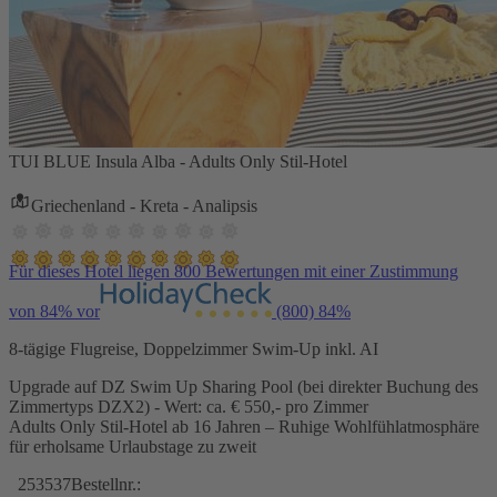
TUI BLUE Insula Alba - Adults Only Stil-Hotel
Griechenland - Kreta - Analipsis
Für dieses Hotel liegen 800 Bewertungen mit einer Zustimmung
von 84% vor
(800)
84%
8-tägige Flugreise, Doppelzimmer Swim-Up inkl. AI
Upgrade auf DZ Swim Up Sharing Pool (bei direkter Buchung des
Zimmertyps DZX2) - Wert: ca. € 550,- pro Zimmer
Adults Only Stil-Hotel ab 16 Jahren – Ruhige Wohlfühlatmosphäre
für erholsame Urlaubstage zu zweit
253537
Bestellnr.: