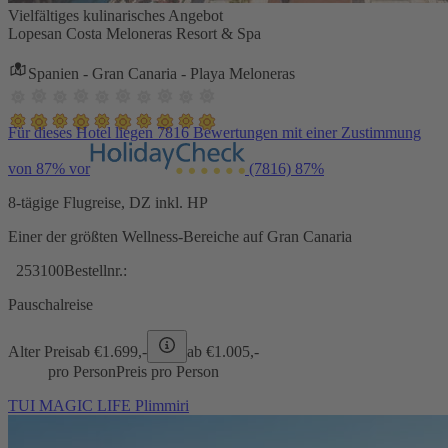
Vielfältiges kulinarisches Angebot
Lopesan Costa Meloneras Resort & Spa
Spanien - Gran Canaria - Playa Meloneras
Für dieses Hotel liegen 7816 Bewertungen mit einer Zustimmung
von 87% vor
(7816)
87%
8-tägige Flugreise, DZ inkl. HP
Einer der größten Wellness-Bereiche auf Gran Canaria
253100
Bestellnr.:
Pauschalreise
Alter Preis
ab €
1.699,-
ab €
1.005,-
pro Person
Preis pro Person
TUI MAGIC LIFE Plimmiri