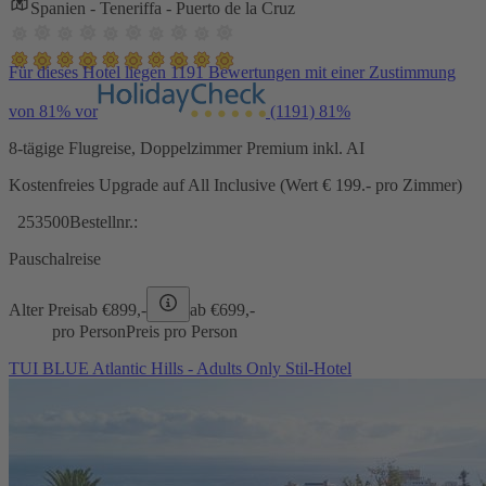
Spanien - Teneriffa - Puerto de la Cruz
Für dieses Hotel liegen 1191 Bewertungen mit einer Zustimmung
von 81% vor
(1191)
81%
8-tägige Flugreise, Doppelzimmer Premium inkl. AI
Kostenfreies Upgrade auf All Inclusive (Wert € 199.- pro Zimmer)
253500
Bestellnr.:
Pauschalreise
Alter Preis
ab €
899,-
ab €
699,-
pro Person
Preis pro Person
TUI BLUE Atlantic Hills - Adults Only Stil-Hotel