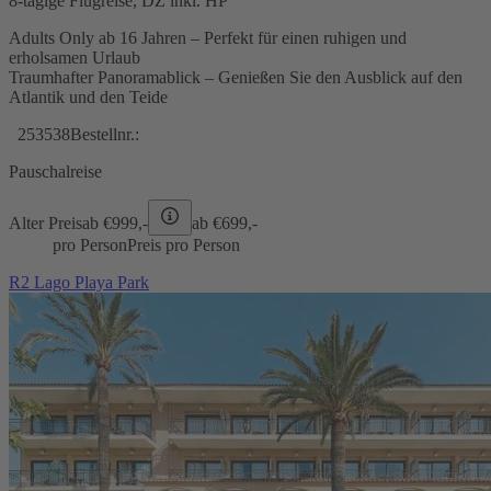
8-tägige Flugreise, DZ inkl. HP
Adults Only ab 16 Jahren – Perfekt für einen ruhigen und
erholsamen Urlaub
Traumhafter Panoramablick – Genießen Sie den Ausblick auf den
Atlantik und den Teide
253538
Bestellnr.:
Pauschalreise
Alter Preis
ab €
999,-
ab €
699,-
pro Person
Preis pro Person
R2 Lago Playa Park