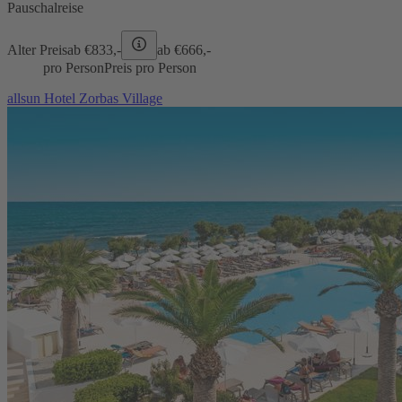
Pauschalreise
Alter Preis
ab €
833,-
ab €
666,-
pro Person
Preis pro Person
allsun Hotel Zorbas Village