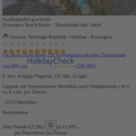
Ausflugspaket geschenkt
Kiwengwa Beach Resort - Traumurlaub inkl. Safari
Tansania, Vereinigte Republik - Ostküste - Kiwengwa
Für dieses Hotel liegen 238 Bewertungen mit einer Zustimmung
von 89% vor
(238)
89%
8- bzw. 9-tägige Flugreise, DZ inkl. AI light
Upgrade auf Doppelzimmer Meerblick (nach Verfügbarkeit) i.W.v.
ca. € 134,- pro Zimmer
253519
Bestellnr.:
Pauschalreise
Alter Preis
ab €
2.296,-
ab €
1.699,-
pro Person
Preis pro Person