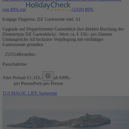
von 89% vor
(2350)
89%
8-tägige Flugreise, DZ Gartenseite inkl. AI
Upgrade auf Doppelzimmer Gartenblick (bei direkter Buchung des
Zimmertyps DZ Gartenblick) - Wert: ca. € 150,- pro Zimmer
Umfangreiche All Inclusive Verpflegung mit vielfältiger
Gastronomie genießen
253514
Bestellnr.:
Pauschalreise
Alter Preis
ab €
1.333,-
ab €
999,-
pro Person
Preis pro Person
TUI MAGIC LIFE Sarigerme