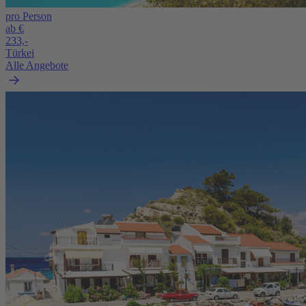
pro Person
ab €
233,-
Türkei
Alle Angebote