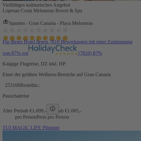
Vielfältiges kulinarisches Angebot
Lopesan Costa Meloneras Resort & Spa
Spanien - Gran Canaria - Playa Meloneras
Für dieses Hotel liegen 7810 Bewertungen mit einer Zustimmung
von 87% vor
(7810)
87%
8-tägige Flugreise, DZ inkl. HP
Einer der größten Wellness-Bereiche auf Gran Canaria
253100
Bestellnr.:
Pauschalreise
Alter Preis
ab €
1.699,-
ab €
1.005,-
pro Person
Preis pro Person
TUI MAGIC LIFE Plimmiri