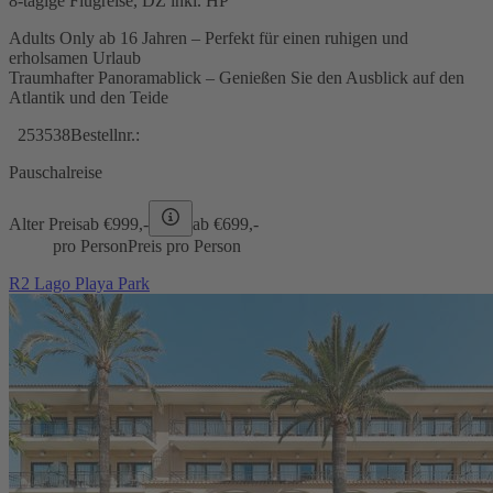
8-tägige Flugreise, DZ inkl. HP
Adults Only ab 16 Jahren – Perfekt für einen ruhigen und
erholsamen Urlaub
Traumhafter Panoramablick – Genießen Sie den Ausblick auf den
Atlantik und den Teide
253538
Bestellnr.:
Pauschalreise
Alter Preis
ab €
999,-
ab €
699,-
pro Person
Preis pro Person
R2 Lago Playa Park