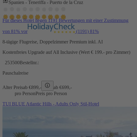
Spanien - Teneriffa - Puerto de la Cruz
Für dieses Hotel liegen 1191 Bewertungen mit einer Zustimmung
von 81% vor
(1191)
81%
8-tägige Flugreise, Doppelzimmer Premium inkl. AI
Kostenfreies Upgrade auf All Inclusive (Wert € 199.- pro Zimmer)
253500
Bestellnr.:
Pauschalreise
Alter Preis
ab €
899,-
ab €
699,-
pro Person
Preis pro Person
TUI BLUE Atlantic Hills - Adults Only Stil-Hotel