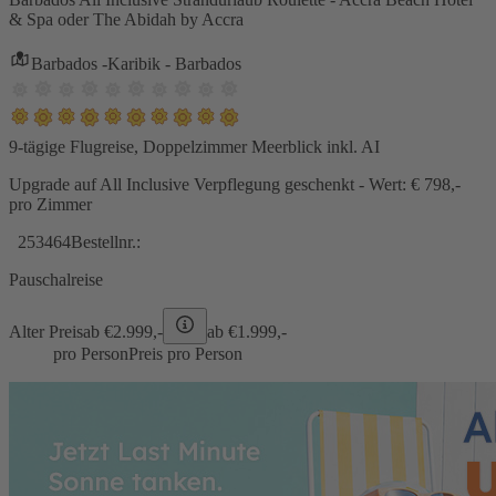
& Spa oder The Abidah by Accra
Barbados -Karibik - Barbados
9-tägige Flugreise, Doppelzimmer Meerblick inkl. AI
Upgrade auf All Inclusive Verpflegung geschenkt - Wert: € 798,-
pro Zimmer
253464
Bestellnr.:
Pauschalreise
Alter Preis
ab €
2.999,-
ab €
1.999,-
pro Person
Preis pro Person