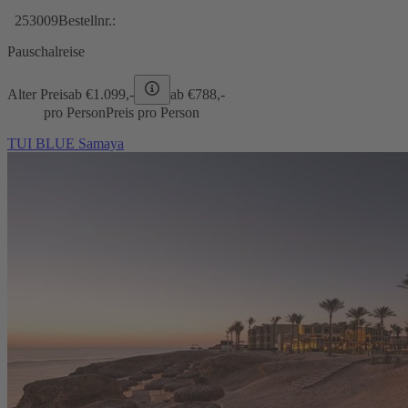
253009
Bestellnr.:
Pauschalreise
Alter Preis
ab €
1.099,-
ab €
788,-
pro Person
Preis pro Person
TUI BLUE Samaya