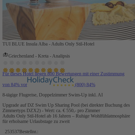
TUI BLUE Insula Alba - Adults Only Stil-Hotel
Griechenland - Kreta - Analipsis
Für dieses Hotel liegen 800 Bewertungen mit einer Zustimmung
von 84% vor
(800)
84%
8-tägige Flugreise, Doppelzimmer Swim-Up inkl. AI
Upgrade auf DZ Swim Up Sharing Pool (bei direkter Buchung des
Zimmertyps DZX2) - Wert: ca. € 550,- pro Zimmer
Adults Only Stil-Hotel ab 16 Jahren – Ruhige Wohlfühlatmosphäre
für erholsame Urlaubstage zu zweit
253537
Bestellnr.: