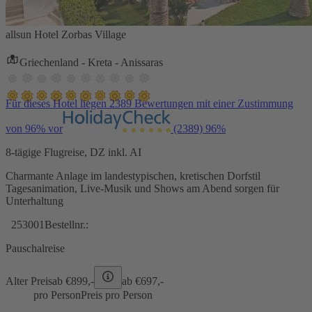
allsun Hotel Zorbas Village
Griechenland - Kreta - Anissaras
Für dieses Hotel liegen 2389 Bewertungen mit einer Zustimmung
von 96% vor
(2389)
96%
8-tägige Flugreise, DZ inkl. AI
Charmante Anlage im landestypischen, kretischen Dorfstil
Tagesanimation, Live-Musik und Shows am Abend sorgen für
Unterhaltung
253001
Bestellnr.:
Pauschalreise
Alter Preis
ab €
899,-
ab €
697,-
pro Person
Preis pro Person