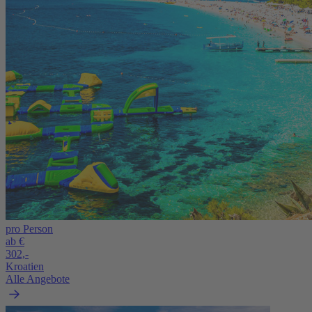
pro Person
ab €
302,-
Kroatien
Alle Angebote