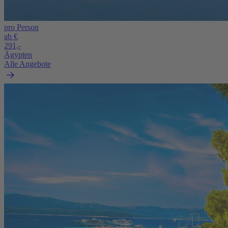
pro Person
ab €
291,-
Ägypten
Alle Angebote