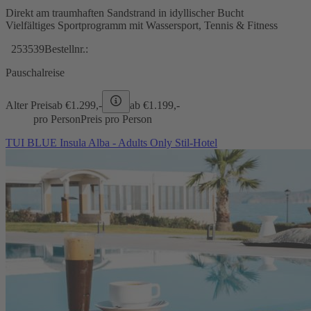
Direkt am traumhaften Sandstrand in idyllischer Bucht
Vielfältiges Sportprogramm mit Wassersport, Tennis & Fitness
253539
Bestellnr.:
Pauschalreise
Alter Preis
ab €
1.299,-
ab €
1.199,-
pro Person
Preis pro Person
TUI BLUE Insula Alba - Adults Only Stil-Hotel