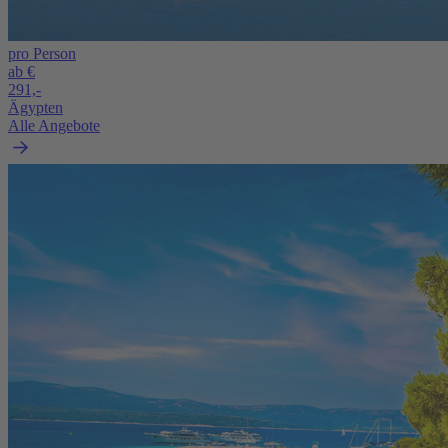
pro Person
ab €
291,-
Ägypten
Alle Angebote