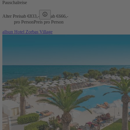
Pauschalreise
Alter Preis
ab €
833,-
ab €
666,-
pro Person
Preis pro Person
allsun Hotel Zorbas Village