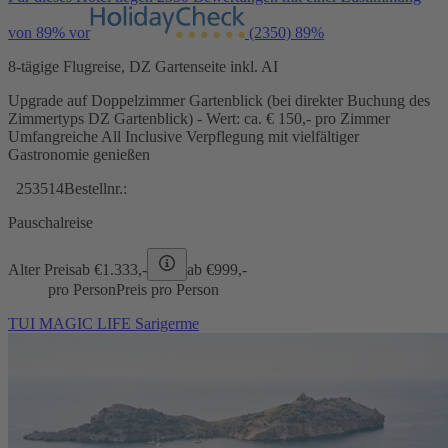
von 89% vor
(2350)
89%
8-tägige Flugreise, DZ Gartenseite inkl. AI
Upgrade auf Doppelzimmer Gartenblick (bei direkter Buchung des
Zimmertyps DZ Gartenblick) - Wert: ca. € 150,- pro Zimmer
Umfangreiche All Inclusive Verpflegung mit vielfältiger
Gastronomie genießen
253514
Bestellnr.:
Pauschalreise
Alter Preis
ab €
1.333,-
ab €
999,-
pro Person
Preis pro Person
TUI MAGIC LIFE Sarigerme