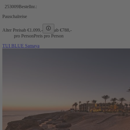
253009
Bestellnr.:
Pauschalreise
Alter Preis
ab €
1.099,-
ab €
788,-
pro Person
Preis pro Person
TUI BLUE Samaya