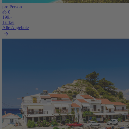
pro Person
ab €
199,-
Türkei
Alle Angebote