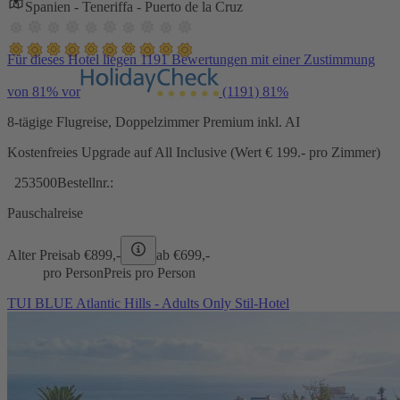
Spanien - Teneriffa - Puerto de la Cruz
Für dieses Hotel liegen 1191 Bewertungen mit einer Zustimmung
von 81% vor
(1191)
81%
8-tägige Flugreise, Doppelzimmer Premium inkl. AI
Kostenfreies Upgrade auf All Inclusive (Wert € 199.- pro Zimmer)
253500
Bestellnr.:
Pauschalreise
Alter Preis
ab €
899,-
ab €
699,-
pro Person
Preis pro Person
TUI BLUE Atlantic Hills - Adults Only Stil-Hotel