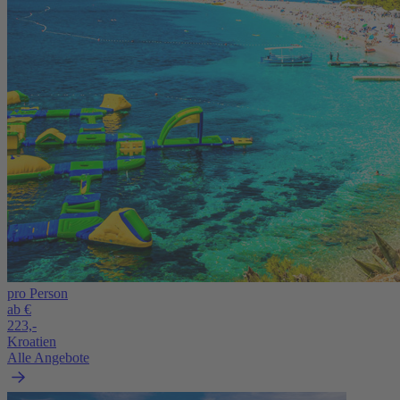
pro Person
ab €
223,-
Kroatien
Alle Angebote