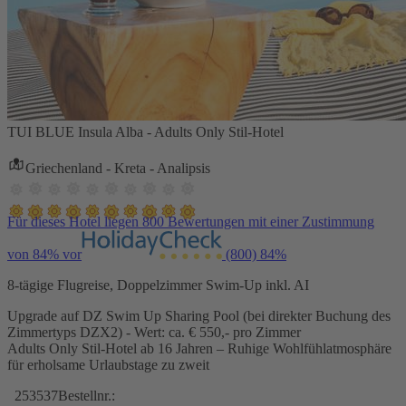
TUI BLUE Insula Alba - Adults Only Stil-Hotel
Griechenland - Kreta - Analipsis
Für dieses Hotel liegen 800 Bewertungen mit einer Zustimmung
von 84% vor
(800)
84%
8-tägige Flugreise, Doppelzimmer Swim-Up inkl. AI
Upgrade auf DZ Swim Up Sharing Pool (bei direkter Buchung des
Zimmertyps DZX2) - Wert: ca. € 550,- pro Zimmer
Adults Only Stil-Hotel ab 16 Jahren – Ruhige Wohlfühlatmosphäre
für erholsame Urlaubstage zu zweit
253537
Bestellnr.: