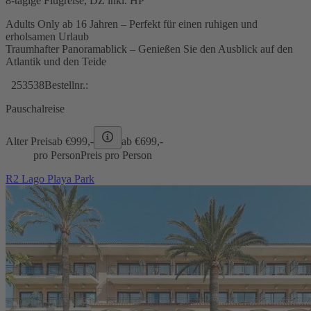
8-tägige Flugreise, DZ inkl. HP
Adults Only ab 16 Jahren – Perfekt für einen ruhigen und
erholsamen Urlaub
Traumhafter Panoramablick – Genießen Sie den Ausblick auf den
Atlantik und den Teide
253538
Bestellnr.:
Pauschalreise
Alter Preis
ab €
999,-
ab €
699,-
pro Person
Preis pro Person
R2 Lago Playa Park