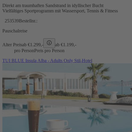
Direkt am traumhaften Sandstrand in idyllischer Bucht
Vielfältiges Sportprogramm mit Wassersport, Tennis & Fitness
253539
Bestellnr.:
Pauschalreise
Alter Preis
ab €
1.299,-
ab €
1.199,-
pro Person
Preis pro Person
TUI BLUE Insula Alba - Adults Only Stil-Hotel