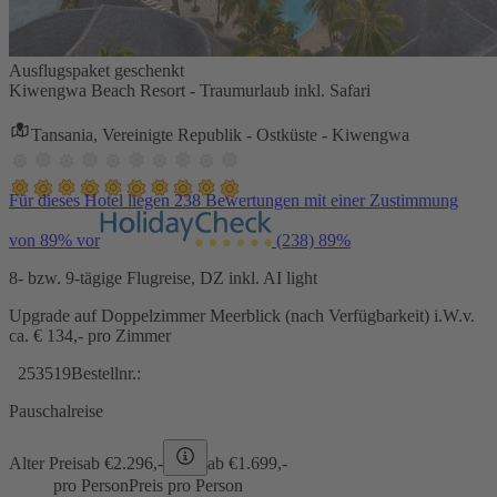
Ausflugspaket geschenkt
Kiwengwa Beach Resort - Traumurlaub inkl. Safari
Tansania, Vereinigte Republik - Ostküste - Kiwengwa
Für dieses Hotel liegen 238 Bewertungen mit einer Zustimmung
von 89% vor
(238)
89%
8- bzw. 9-tägige Flugreise, DZ inkl. AI light
Upgrade auf Doppelzimmer Meerblick (nach Verfügbarkeit) i.W.v.
ca. € 134,- pro Zimmer
253519
Bestellnr.:
Pauschalreise
Alter Preis
ab €
2.296,-
ab €
1.699,-
pro Person
Preis pro Person