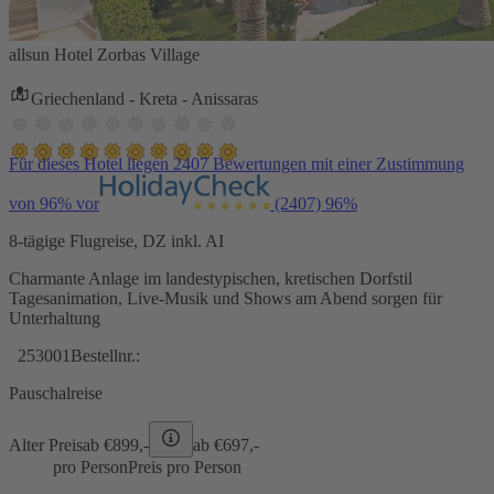
allsun Hotel Zorbas Village
Griechenland - Kreta - Anissaras
Für dieses Hotel liegen 2407 Bewertungen mit einer Zustimmung
von 96% vor
(2407)
96%
8-tägige Flugreise, DZ inkl. AI
Charmante Anlage im landestypischen, kretischen Dorfstil
Tagesanimation, Live-Musik und Shows am Abend sorgen für
Unterhaltung
253001
Bestellnr.:
Pauschalreise
Alter Preis
ab €
899,-
ab €
697,-
pro Person
Preis pro Person