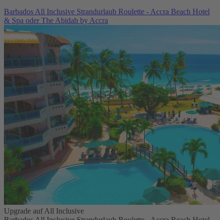
Barbados All Inclusive Strandurlaub Roulette - Accra Beach Hotel
& Spa oder The Abidah by Accra
Upgrade auf All Inclusive
Barbados All Inclusive Strandurlaub Roulette - Accra Beach Hotel