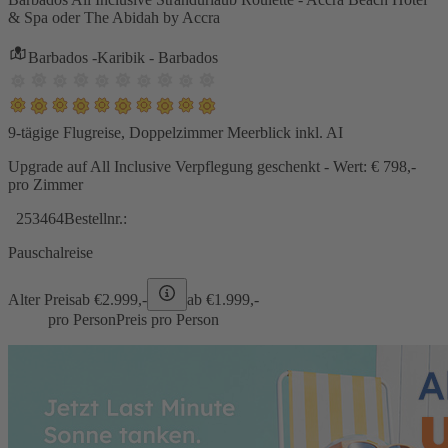
& Spa oder The Abidah by Accra
Barbados -Karibik - Barbados
9-tägige Flugreise, Doppelzimmer Meerblick inkl. AI
Upgrade auf All Inclusive Verpflegung geschenkt - Wert: € 798,-
pro Zimmer
253464
Bestellnr.:
Pauschalreise
Alter Preis
ab €
2.999,-
ab €
1.999,-
pro Person
Preis pro Person