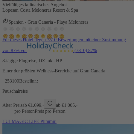
Vielfältiges kulinarisches Angebot
Lopesan Costa Meloneras Resort & Spa
Spanien - Gran Canaria - Playa Meloneras
Für dieses Hotel liegen 7810 Bewertungen mit einer Zustimmung
von 87% vor
(7810)
87%
8-tägige Flugreise, DZ inkl. HP
Einer der größten Wellness-Bereiche auf Gran Canaria
253100
Bestellnr.:
Pauschalreise
Alter Preis
ab €
1.699,-
ab €
1.005,-
pro Person
Preis pro Person
TUI MAGIC LIFE Plimmiri