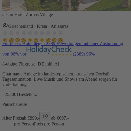
allsun Hotel Zorbas Village
Griechenland - Kreta - Anissaras
Für dieses Hotel liegen 2389 Bewertungen mit einer Zustimmung
von 96% vor
(2389)
96%
8-tägige Flugreise, DZ inkl. AI
Charmante Anlage im landestypischen, kretischen Dorfstil
Tagesanimation, Live-Musik und Shows am Abend sorgen für
Unterhaltung
253001
Bestellnr.:
Pauschalreise
Alter Preis
ab €
899,-
ab €
697,-
pro Person
Preis pro Person