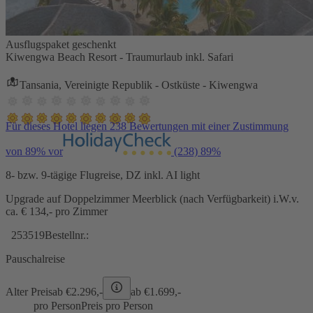
Ausflugspaket geschenkt
Kiwengwa Beach Resort - Traumurlaub inkl. Safari
Tansania, Vereinigte Republik - Ostküste - Kiwengwa
Für dieses Hotel liegen 238 Bewertungen mit einer Zustimmung
von 89% vor
(238)
89%
8- bzw. 9-tägige Flugreise, DZ inkl. AI light
Upgrade auf Doppelzimmer Meerblick (nach Verfügbarkeit) i.W.v.
ca. € 134,- pro Zimmer
253519
Bestellnr.:
Pauschalreise
Alter Preis
ab €
2.296,-
ab €
1.699,-
pro Person
Preis pro Person