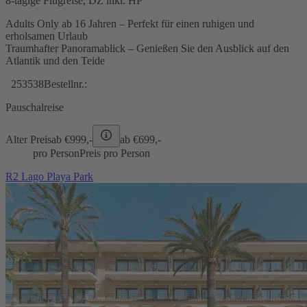
8-tägige Flugreise, DZ inkl. HP
Adults Only ab 16 Jahren – Perfekt für einen ruhigen und
erholsamen Urlaub
Traumhafter Panoramablick – Genießen Sie den Ausblick auf den
Atlantik und den Teide
253538
Bestellnr.:
Pauschalreise
Alter Preis
ab €
999,-
ab €
699,-
pro Person
Preis pro Person
R2 Lago Playa Park