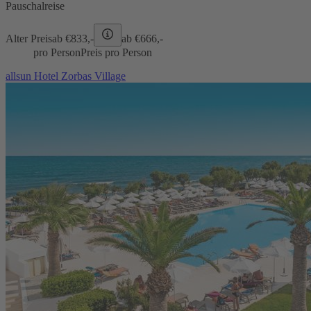
Pauschalreise
Alter Preis
ab €
833,-
ab €
666,-
pro Person
Preis pro Person
allsun Hotel Zorbas Village