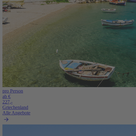
pro Person
ab €
227,-
Griechenland
Alle Angebote