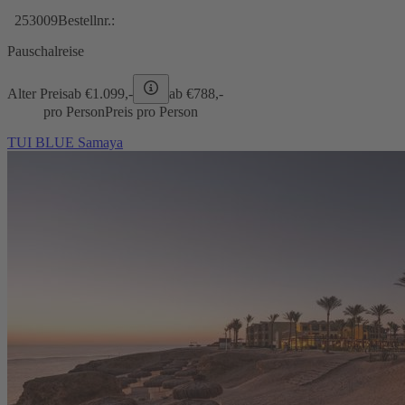
253009
Bestellnr.:
Pauschalreise
Alter Preis
ab €
1.099,-
ab €
788,-
pro Person
Preis pro Person
TUI BLUE Samaya