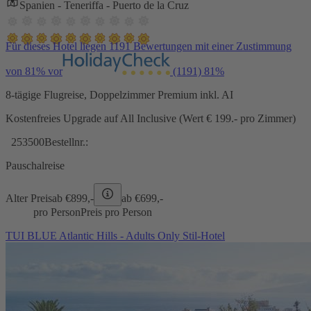
Spanien - Teneriffa - Puerto de la Cruz
Für dieses Hotel liegen 1191 Bewertungen mit einer Zustimmung
von 81% vor
(1191)
81%
8-tägige Flugreise, Doppelzimmer Premium inkl. AI
Kostenfreies Upgrade auf All Inclusive (Wert € 199.- pro Zimmer)
253500
Bestellnr.:
Pauschalreise
Alter Preis
ab €
899,-
ab €
699,-
pro Person
Preis pro Person
TUI BLUE Atlantic Hills - Adults Only Stil-Hotel