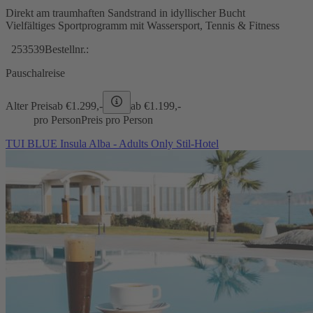
Direkt am traumhaften Sandstrand in idyllischer Bucht
Vielfältiges Sportprogramm mit Wassersport, Tennis & Fitness
253539
Bestellnr.:
Pauschalreise
Alter Preis
ab €
1.299,-
ab €
1.199,-
pro Person
Preis pro Person
TUI BLUE Insula Alba - Adults Only Stil-Hotel