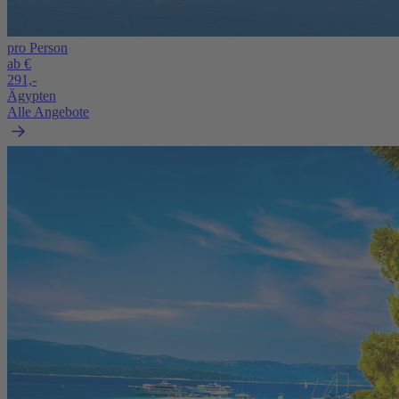
pro Person
ab €
291,-
Ägypten
Alle Angebote