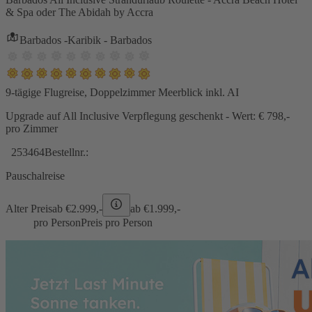
& Spa oder The Abidah by Accra
Barbados -Karibik - Barbados
9-tägige Flugreise, Doppelzimmer Meerblick inkl. AI
Upgrade auf All Inclusive Verpflegung geschenkt - Wert: € 798,-
pro Zimmer
253464
Bestellnr.:
Pauschalreise
Alter Preis
ab €
2.999,-
ab €
1.999,-
pro Person
Preis pro Person