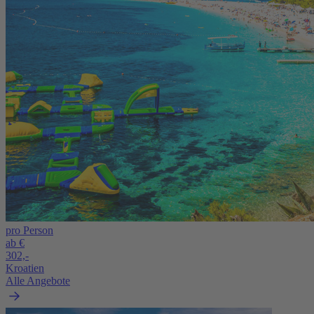
pro Person
ab €
302,-
Kroatien
Alle Angebote