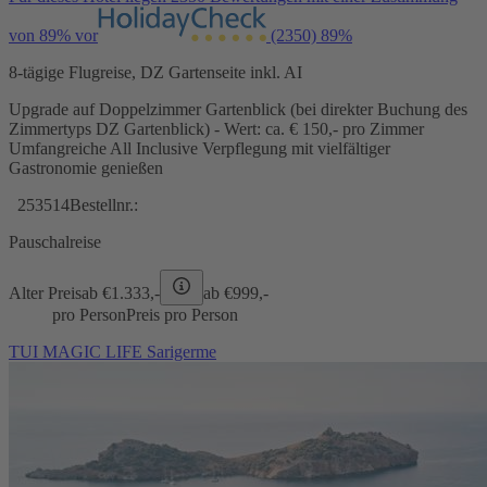
von 89% vor
(2350)
89%
8-tägige Flugreise, DZ Gartenseite inkl. AI
Upgrade auf Doppelzimmer Gartenblick (bei direkter Buchung des
Zimmertyps DZ Gartenblick) - Wert: ca. € 150,- pro Zimmer
Umfangreiche All Inclusive Verpflegung mit vielfältiger
Gastronomie genießen
253514
Bestellnr.:
Pauschalreise
Alter Preis
ab €
1.333,-
ab €
999,-
pro Person
Preis pro Person
TUI MAGIC LIFE Sarigerme