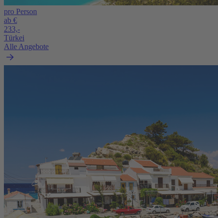
pro Person
ab €
233,-
Türkei
Alle Angebote