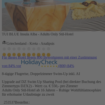
TUI BLUE Insula Alba - Adults Only Stil-Hotel
Griechenland - Kreta - Analipsis
Für dieses Hotel liegen 800 Bewertungen mit einer Zustimmung
von 84% vor
(800)
84%
8-tägige Flugreise, Doppelzimmer Swim-Up inkl. AI
Upgrade auf DZ Swim Up Sharing Pool (bei direkter Buchung des
Zimmertyps DZX2) - Wert: ca. € 550,- pro Zimmer
Adults Only Stil-Hotel ab 16 Jahren – Ruhige Wohlfühlatmosphäre
für erholsame Urlaubstage zu zweit
253537
Bestellnr.: