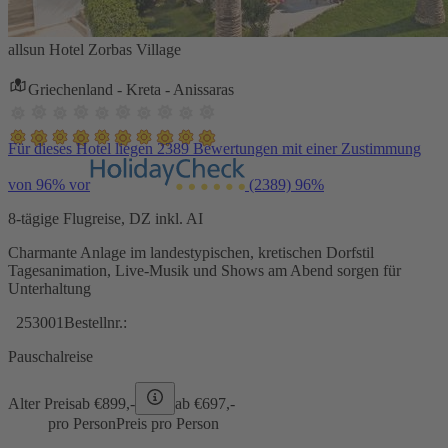
allsun Hotel Zorbas Village
Griechenland - Kreta - Anissaras
Für dieses Hotel liegen 2389 Bewertungen mit einer Zustimmung
von 96% vor
(2389)
96%
8-tägige Flugreise, DZ inkl. AI
Charmante Anlage im landestypischen, kretischen Dorfstil
Tagesanimation, Live-Musik und Shows am Abend sorgen für
Unterhaltung
253001
Bestellnr.:
Pauschalreise
Alter Preis
ab €
899,-
ab €
697,-
pro Person
Preis pro Person