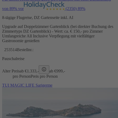
von 89% vor
(2350)
89%
8-tägige Flugreise, DZ Gartenseite inkl. AI
Upgrade auf Doppelzimmer Gartenblick (bei direkter Buchung des
Zimmertyps DZ Gartenblick) - Wert: ca. € 150,- pro Zimmer
Umfangreiche All Inclusive Verpflegung mit vielfältiger
Gastronomie genießen
253514
Bestellnr.:
Pauschalreise
Alter Preis
ab €
1.333,-
ab €
999,-
pro Person
Preis pro Person
TUI MAGIC LIFE Sarigerme