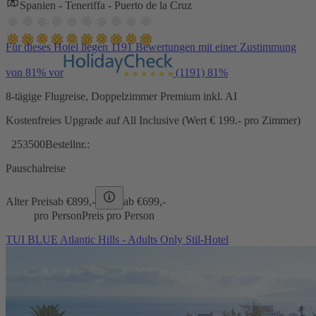
Spanien - Teneriffa - Puerto de la Cruz
Für dieses Hotel liegen 1191 Bewertungen mit einer Zustimmung
von 81% vor
(1191)
81%
8-tägige Flugreise, Doppelzimmer Premium inkl. AI
Kostenfreies Upgrade auf All Inclusive (Wert € 199.- pro Zimmer)
253500
Bestellnr.:
Pauschalreise
Alter Preis
ab €
899,-
ab €
699,-
pro Person
Preis pro Person
TUI BLUE Atlantic Hills - Adults Only Stil-Hotel