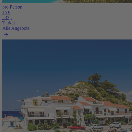
pro Person
ab €
233,-
Türkei
Alle Angebote