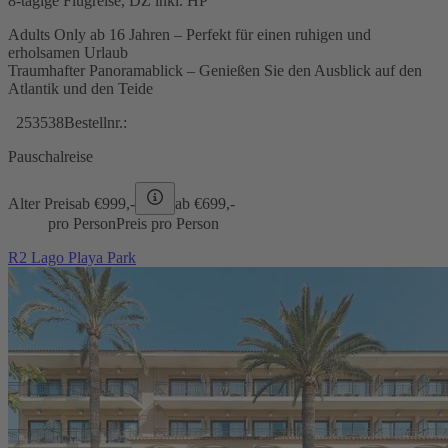
8-tägige Flugreise, DZ inkl. HP
Adults Only ab 16 Jahren – Perfekt für einen ruhigen und
erholsamen Urlaub
Traumhafter Panoramablick – Genießen Sie den Ausblick auf den
Atlantik und den Teide
253538
Bestellnr.:
Pauschalreise
Alter Preis
ab €
999,-
ab €
699,-
pro Person
Preis pro Person
R2 Lago Playa Park