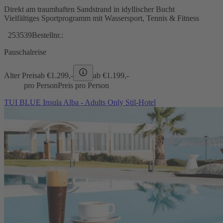
Direkt am traumhaften Sandstrand in idyllischer Bucht
Vielfältiges Sportprogramm mit Wassersport, Tennis & Fitness
253539
Bestellnr.:
Pauschalreise
Alter Preis
ab €
1.299,-
ab €
1.199,-
pro Person
Preis pro Person
TUI BLUE Insula Alba - Adults Only Stil-Hotel