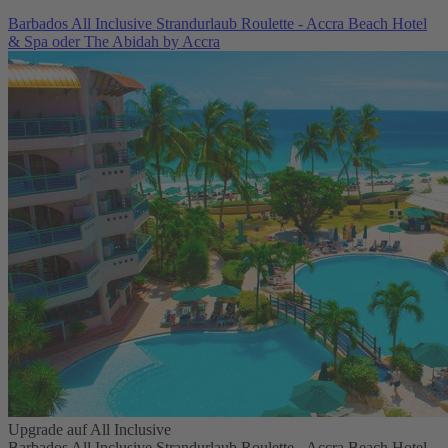
Barbados All Inclusive Strandurlaub Roulette - Accra Beach Hotel
& Spa oder The Abidah by Accra
Upgrade auf All Inclusive
Barbados All Inclusive Strandurlaub Roulette - Accra Beach Hotel