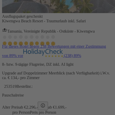
Ausflugspaket geschenkt
Kiwengwa Beach Resort - Traumurlaub inkl. Safari
Tansania, Vereinigte Republik - Ostküste - Kiwengwa
Für dieses Hotel liegen 238 Bewertungen mit einer Zustimmung
von 89% vor
(238)
89%
8- bzw. 9-tägige Flugreise, DZ inkl. AI light
Upgrade auf Doppelzimmer Meerblick (nach Verfügbarkeit) i.W.v.
ca. € 134,- pro Zimmer
253519
Bestellnr.:
Pauschalreise
Alter Preis
ab €
2.296,-
ab €
1.699,-
pro Person
Preis pro Person