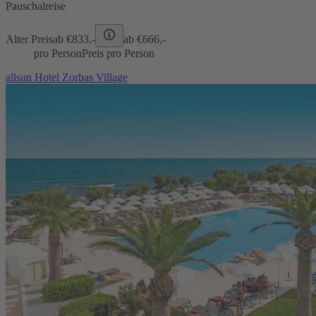
Pauschalreise
Alter Preis
ab €
833,-
ab €
666,-
pro Person
Preis pro Person
allsun Hotel Zorbas Village