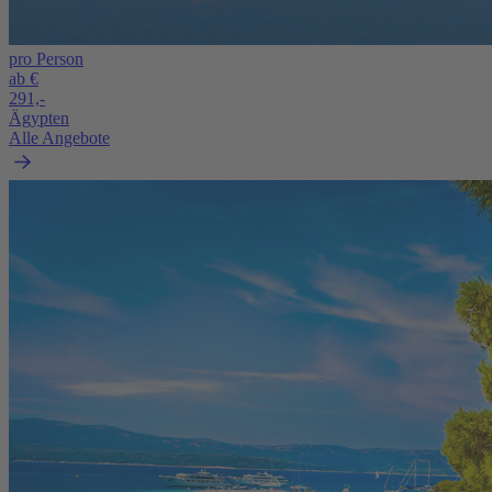
pro Person
ab €
291,-
Ägypten
Alle Angebote