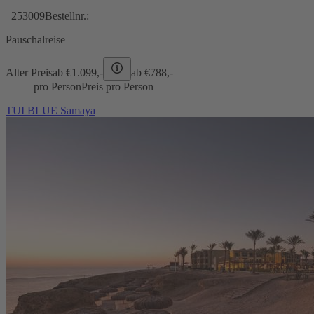
253009
Bestellnr.:
Pauschalreise
Alter Preis
ab €
1.099,-
ab €
788,-
pro Person
Preis pro Person
TUI BLUE Samaya