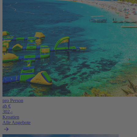
pro Person
ab €
302,-
Kroatien
Alle Angebote