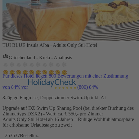
TUI BLUE Insula Alba - Adults Only Stil-Hotel
Griechenland - Kreta - Analipsis
Für dieses Hotel liegen 800 Bewertungen mit einer Zustimmung
von 84% vor
(800)
84%
8-tägige Flugreise, Doppelzimmer Swim-Up inkl. AI
Upgrade auf DZ Swim Up Sharing Pool (bei direkter Buchung des
Zimmertyps DZX2) - Wert: ca. € 550,- pro Zimmer
Adults Only Stil-Hotel ab 16 Jahren – Ruhige Wohlfühlatmosphäre
für erholsame Urlaubstage zu zweit
253537
Bestellnr.: