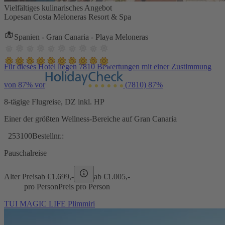
Vielfältiges kulinarisches Angebot
Lopesan Costa Meloneras Resort & Spa
Spanien - Gran Canaria - Playa Meloneras
Für dieses Hotel liegen 7810 Bewertungen mit einer Zustimmung
von 87% vor
(7810)
87%
8-tägige Flugreise, DZ inkl. HP
Einer der größten Wellness-Bereiche auf Gran Canaria
253100
Bestellnr.:
Pauschalreise
Alter Preis
ab €
1.699,-
ab €
1.005,-
pro Person
Preis pro Person
TUI MAGIC LIFE Plimmiri