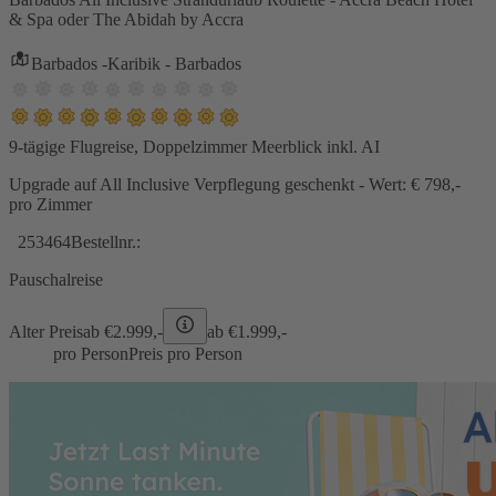
& Spa oder The Abidah by Accra
Barbados -Karibik - Barbados
9-tägige Flugreise, Doppelzimmer Meerblick inkl. AI
Upgrade auf All Inclusive Verpflegung geschenkt - Wert: € 798,-
pro Zimmer
253464
Bestellnr.:
Pauschalreise
Alter Preis
ab €
2.999,-
ab €
1.999,-
pro Person
Preis pro Person