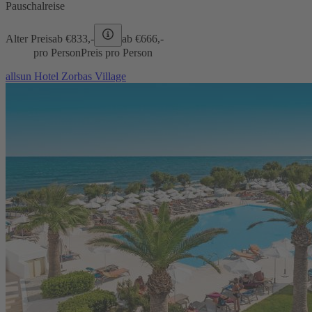
Pauschalreise
Alter Preis
ab €
833,-
ab €
666,-
pro Person
Preis pro Person
allsun Hotel Zorbas Village