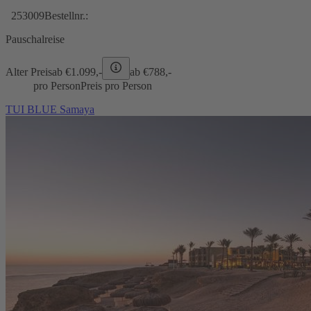
253009
Bestellnr.:
Pauschalreise
Alter Preis
ab €
1.099,-
ab €
788,-
pro Person
Preis pro Person
TUI BLUE Samaya