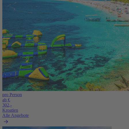
pro Person
ab €
302,-
Kroatien
Alle Angebote