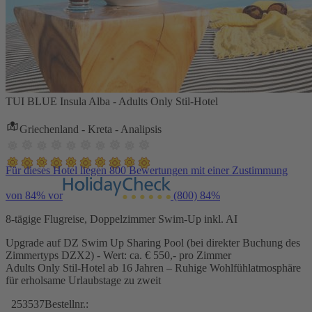
TUI BLUE Insula Alba - Adults Only Stil-Hotel
Griechenland - Kreta - Analipsis
Für dieses Hotel liegen 800 Bewertungen mit einer Zustimmung
von 84% vor
(800)
84%
8-tägige Flugreise, Doppelzimmer Swim-Up inkl. AI
Upgrade auf DZ Swim Up Sharing Pool (bei direkter Buchung des
Zimmertyps DZX2) - Wert: ca. € 550,- pro Zimmer
Adults Only Stil-Hotel ab 16 Jahren – Ruhige Wohlfühlatmosphäre
für erholsame Urlaubstage zu zweit
253537
Bestellnr.: