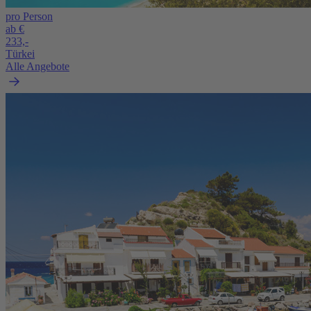
pro Person
ab €
233,-
Türkei
Alle Angebote