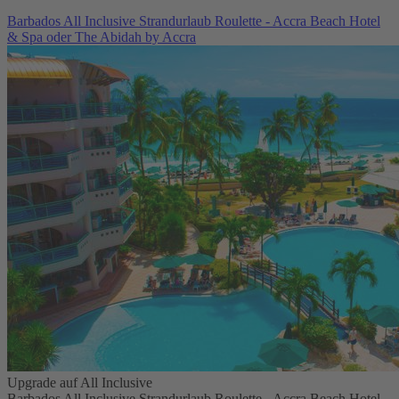
Barbados All Inclusive Strandurlaub Roulette - Accra Beach Hotel
& Spa oder The Abidah by Accra
Upgrade auf All Inclusive
Barbados All Inclusive Strandurlaub Roulette - Accra Beach Hotel