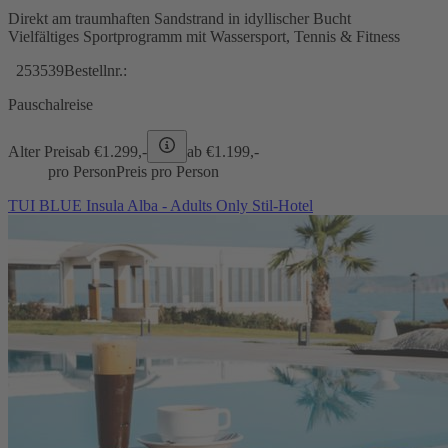
Direkt am traumhaften Sandstrand in idyllischer Bucht
Vielfältiges Sportprogramm mit Wassersport, Tennis & Fitness
253539
Bestellnr.:
Pauschalreise
Alter Preis
ab €
1.299,-
ab €
1.199,-
pro Person
Preis pro Person
TUI BLUE Insula Alba - Adults Only Stil-Hotel