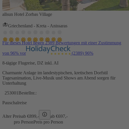
allsun Hotel Zorbas Village
Griechenland - Kreta - Anissaras
Für dieses Hotel liegen 2389 Bewertungen mit einer Zustimmung
von 96% vor
(2389)
96%
8-tägige Flugreise, DZ inkl. AI
Charmante Anlage im landestypischen, kretischen Dorfstil
Tagesanimation, Live-Musik und Shows am Abend sorgen für
Unterhaltung
253001
Bestellnr.:
Pauschalreise
Alter Preis
ab €
899,-
ab €
697,-
pro Person
Preis pro Person