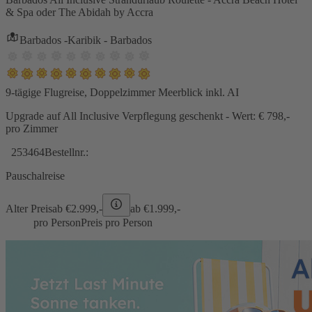
& Spa oder The Abidah by Accra
Barbados -Karibik - Barbados
9-tägige Flugreise, Doppelzimmer Meerblick inkl. AI
Upgrade auf All Inclusive Verpflegung geschenkt - Wert: € 798,-
pro Zimmer
253464
Bestellnr.:
Pauschalreise
Alter Preis
ab €
2.999,-
ab €
1.999,-
pro Person
Preis pro Person