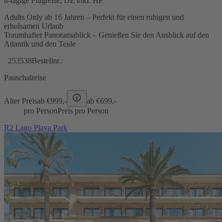
8-tägige Flugreise, DZ inkl. HP
Adults Only ab 16 Jahren – Perfekt für einen ruhigen und
erholsamen Urlaub
Traumhafter Panoramablick – Genießen Sie den Ausblick auf den
Atlantik und den Teide
253538
Bestellnr.:
Pauschalreise
Alter Preis
ab €
999,-
ab €
699,-
pro Person
Preis pro Person
R2 Lago Playa Park