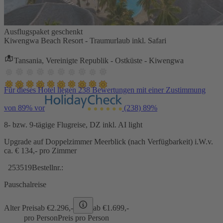
Ausflugspaket geschenkt
Kiwengwa Beach Resort - Traumurlaub inkl. Safari
Tansania, Vereinigte Republik - Ostküste - Kiwengwa
Für dieses Hotel liegen 238 Bewertungen mit einer Zustimmung
von 89% vor
(238)
89%
8- bzw. 9-tägige Flugreise, DZ inkl. AI light
Upgrade auf Doppelzimmer Meerblick (nach Verfügbarkeit) i.W.v.
ca. € 134,- pro Zimmer
253519
Bestellnr.:
Pauschalreise
Alter Preis
ab €
2.296,-
ab €
1.699,-
pro Person
Preis pro Person