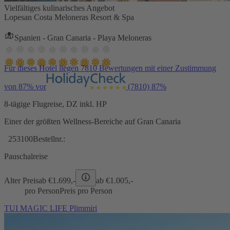
Vielfältiges kulinarisches Angebot
Lopesan Costa Meloneras Resort & Spa
Spanien - Gran Canaria - Playa Meloneras
Für dieses Hotel liegen 7810 Bewertungen mit einer Zustimmung
von 87% vor
(7810)
87%
8-tägige Flugreise, DZ inkl. HP
Einer der größten Wellness-Bereiche auf Gran Canaria
253100
Bestellnr.:
Pauschalreise
Alter Preis
ab €
1.699,-
ab €
1.005,-
pro Person
Preis pro Person
TUI MAGIC LIFE Plimmiri