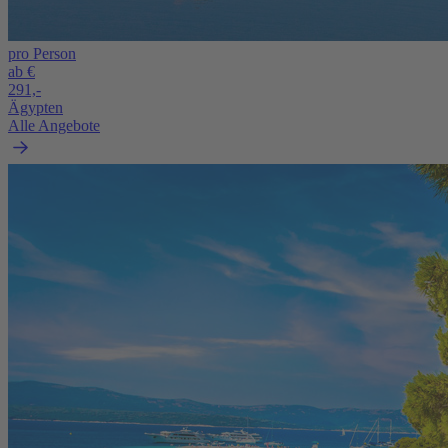
pro Person
ab €
291,-
Ägypten
Alle Angebote