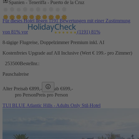
Spanien - Teneriffa - Puerto de la Cruz
Für dieses Hotel liegen 1191 Bewertungen mit einer Zustimmung
von 81% vor
(1191)
81%
8-tägige Flugreise, Doppelzimmer Premium inkl. AI
Kostenfreies Upgrade auf All Inclusive (Wert € 199.- pro Zimmer)
253500
Bestellnr.:
Pauschalreise
Alter Preis
ab €
899,-
ab €
699,-
pro Person
Preis pro Person
TUI BLUE Atlantic Hills - Adults Only Stil-Hotel