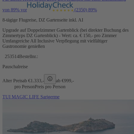
von 89% vor
(2350)
89%
8-tägige Flugreise, DZ Gartenseite inkl. AI
Upgrade auf Doppelzimmer Gartenblick (bei direkter Buchung des
Zimmertyps DZ Gartenblick) - Wert: ca. € 150,- pro Zimmer
Umfangreiche All Inclusive Verpflegung mit vielfältiger
Gastronomie genießen
253514
Bestellnr.:
Pauschalreise
Alter Preis
ab €
1.333,-
ab €
999,-
pro Person
Preis pro Person
TUI MAGIC LIFE Sarigerme