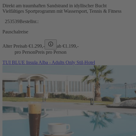
Direkt am traumhaften Sandstrand in idyllischer Bucht
Vielfältiges Sportprogramm mit Wassersport, Tennis & Fitness
253539
Bestellnr.:
Pauschalreise
Alter Preis
ab €
1.299,-
ab €
1.199,-
pro Person
Preis pro Person
TUI BLUE Insula Alba - Adults Only Stil-Hotel