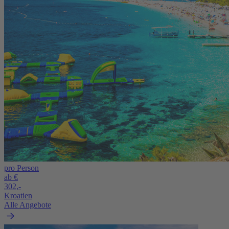
pro Person
ab €
302,-
Kroatien
Alle Angebote