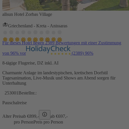
allsun Hotel Zorbas Village
Griechenland - Kreta - Anissaras
Für dieses Hotel liegen 2389 Bewertungen mit einer Zustimmung
von 96% vor
(2389)
96%
8-tägige Flugreise, DZ inkl. AI
Charmante Anlage im landestypischen, kretischen Dorfstil
Tagesanimation, Live-Musik und Shows am Abend sorgen für
Unterhaltung
253001
Bestellnr.:
Pauschalreise
Alter Preis
ab €
899,-
ab €
697,-
pro Person
Preis pro Person