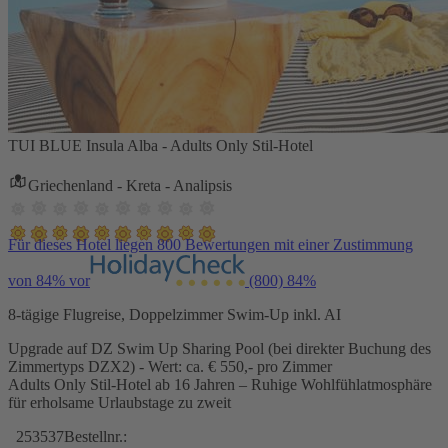
TUI BLUE Insula Alba - Adults Only Stil-Hotel
Griechenland - Kreta - Analipsis
Für dieses Hotel liegen 800 Bewertungen mit einer Zustimmung
von 84% vor
(800)
84%
8-tägige Flugreise, Doppelzimmer Swim-Up inkl. AI
Upgrade auf DZ Swim Up Sharing Pool (bei direkter Buchung des
Zimmertyps DZX2) - Wert: ca. € 550,- pro Zimmer
Adults Only Stil-Hotel ab 16 Jahren – Ruhige Wohlfühlatmosphäre
für erholsame Urlaubstage zu zweit
253537
Bestellnr.: