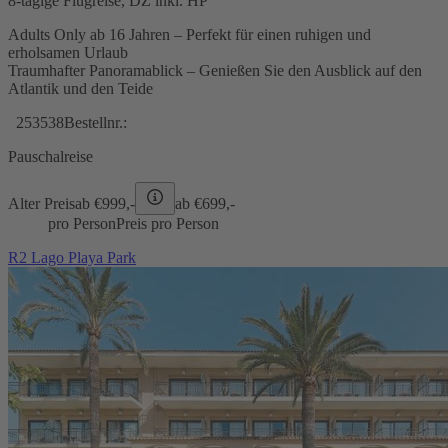
8-tägige Flugreise, DZ inkl. HP
Adults Only ab 16 Jahren – Perfekt für einen ruhigen und
erholsamen Urlaub
Traumhafter Panoramablick – Genießen Sie den Ausblick auf den
Atlantik und den Teide
253538
Bestellnr.:
Pauschalreise
Alter Preis
ab €
999,-
ab €
699,-
pro Person
Preis pro Person
R2 Lago Playa Park