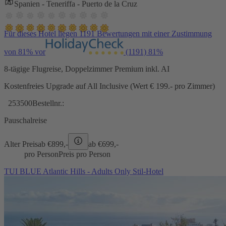
Spanien - Teneriffa - Puerto de la Cruz
Für dieses Hotel liegen 1191 Bewertungen mit einer Zustimmung
von 81% vor
(1191)
81%
8-tägige Flugreise, Doppelzimmer Premium inkl. AI
Kostenfreies Upgrade auf All Inclusive (Wert € 199.- pro Zimmer)
253500
Bestellnr.:
Pauschalreise
Alter Preis
ab €
899,-
ab €
699,-
pro Person
Preis pro Person
TUI BLUE Atlantic Hills - Adults Only Stil-Hotel