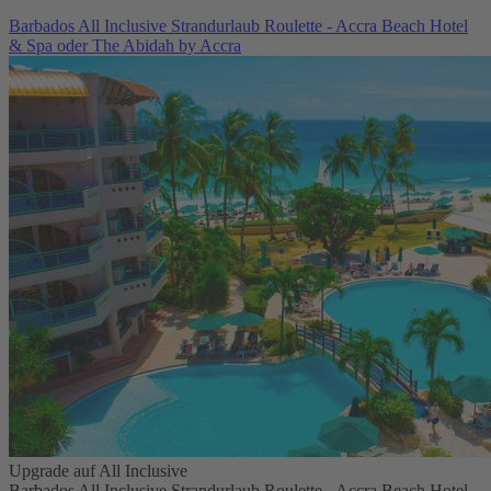
Barbados All Inclusive Strandurlaub Roulette - Accra Beach Hotel
& Spa oder The Abidah by Accra
Upgrade auf All Inclusive
Barbados All Inclusive Strandurlaub Roulette - Accra Beach Hotel