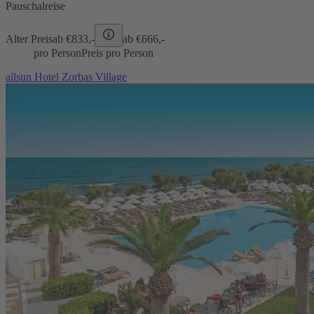
Pauschalreise
Alter Preis
ab €
833,-
ab €
666,-
pro Person
Preis pro Person
allsun Hotel Zorbas Village