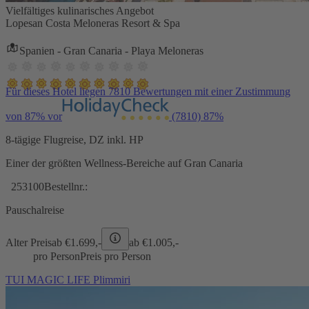
Vielfältiges kulinarisches Angebot
Lopesan Costa Meloneras Resort & Spa
Spanien - Gran Canaria - Playa Meloneras
Für dieses Hotel liegen 7810 Bewertungen mit einer Zustimmung
von 87% vor
(7810)
87%
8-tägige Flugreise, DZ inkl. HP
Einer der größten Wellness-Bereiche auf Gran Canaria
253100
Bestellnr.:
Pauschalreise
Alter Preis
ab €
1.699,-
ab €
1.005,-
pro Person
Preis pro Person
TUI MAGIC LIFE Plimmiri