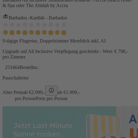
& Spa oder The Abidah by Accra
Barbados -Karibik - Barbados
9-tägige Flugreise, Doppelzimmer Meerblick inkl. AI
Upgrade auf All Inclusive Verpflegung geschenkt - Wert: € 798,-
pro Zimmer
253464
Bestellnr.:
Pauschalreise
Alter Preis
ab €
2.999,-
ab €
1.999,-
pro Person
Preis pro Person