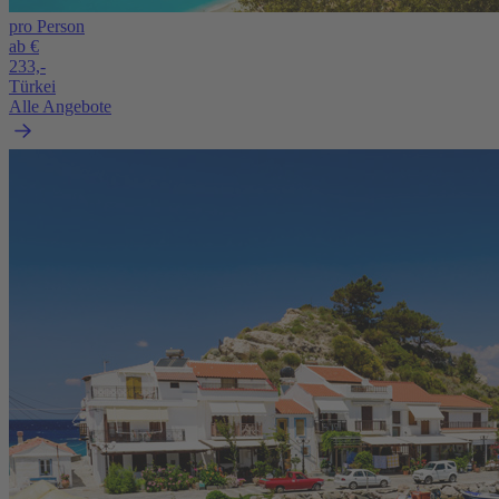
pro Person
ab €
233,-
Türkei
Alle Angebote