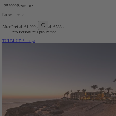
253009
Bestellnr.:
Pauschalreise
Alter Preis
ab €
1.099,-
ab €
788,-
pro Person
Preis pro Person
TUI BLUE Samaya