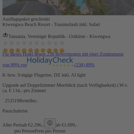
Ausflugspaket geschenkt
Kiwengwa Beach Resort - Traumurlaub inkl. Safari
Tansania, Vereinigte Republik - Ostküste - Kiwengwa
Für dieses Hotel liegen 238 Bewertungen mit einer Zustimmung
von 89% vor
(238)
89%
8- bzw. 9-tägige Flugreise, DZ inkl. AI light
Upgrade auf Doppelzimmer Meerblick (nach Verfügbarkeit) i.W.v.
ca. € 134,- pro Zimmer
253519
Bestellnr.:
Pauschalreise
Alter Preis
ab €
2.296,-
ab €
1.699,-
pro Person
Preis pro Person