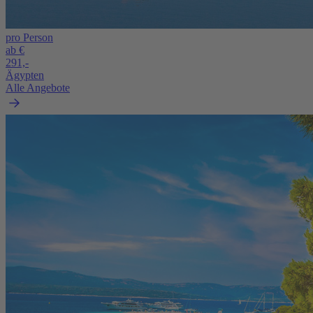
pro Person
ab €
291,-
Ägypten
Alle Angebote