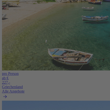
pro Person
ab €
227,-
Griechenland
Alle Angebote