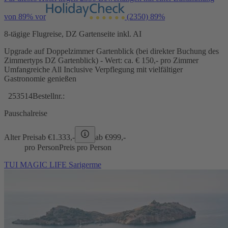
von 89% vor
(2350)
89%
8-tägige Flugreise, DZ Gartenseite inkl. AI
Upgrade auf Doppelzimmer Gartenblick (bei direkter Buchung des
Zimmertyps DZ Gartenblick) - Wert: ca. € 150,- pro Zimmer
Umfangreiche All Inclusive Verpflegung mit vielfältiger
Gastronomie genießen
253514
Bestellnr.:
Pauschalreise
Alter Preis
ab €
1.333,-
ab €
999,-
pro Person
Preis pro Person
TUI MAGIC LIFE Sarigerme