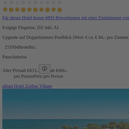
Für dieses Hotel liegen 6893 Bewertungen mit einer Zustimmung vo
8-tägige Flugreise, DZ inkl. AI
Upgrade auf Doppelzimmer Poolblick (Wert: € ca. € 84,- pro Zimmer) 
253504
Bestellnr.:
Pauschalreise
Alter Preis
ab €
833,-
ab €
666,-
pro Person
Preis pro Person
allsun Hotel Zorbas Village