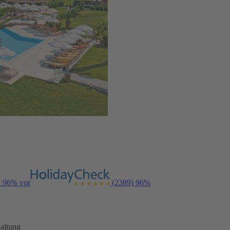
n 96% vor
(2389)
96%
altung