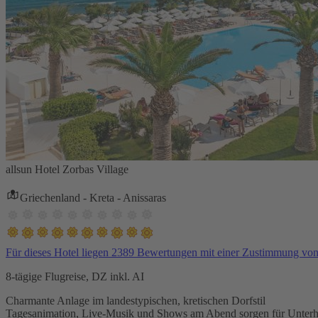
allsun Hotel Zorbas Village
Griechenland - Kreta - Anissaras
Für dieses Hotel liegen 2389 Bewertungen mit einer Zustimmung vo
8-tägige Flugreise, DZ inkl. AI
Charmante Anlage im landestypischen, kretischen Dorfstil
Tagesanimation, Live-Musik und Shows am Abend sorgen für Unterh