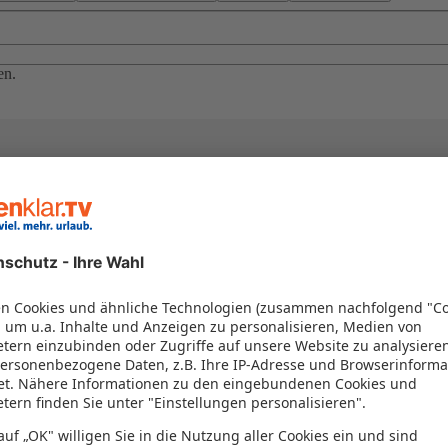
en.
el in einem Paket kombiniert werden – das spart Zeit und Geld. Nutzen 
en!