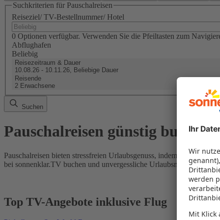
Suchkriterien für Pauschalreisen
Reiseziel/ TV-Bestellnummer/ Hotel
0 Optionen verfügbar. Verwenden Sie die Pfeiltasten zum Navigier
Abflughafen
Beliebig
Reisezeitraum & Dauer
10.08.26 - 10.11.26, Beliebige Dauer
Reisende
2 Erwachsene
Suchen
Pauschalreisen günstig buchen
Pauschalreisen bieten stressfreien Urlaubsgenuss, indem Flug und Hot
bei sonnenklar.TV buchen und unvergessliche Urlaubsmomente erleb
Top TV-Angebote inklusive Flug