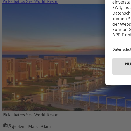
Pickalbatros Sea World Resort
Pickalbatros Sea World Resort
Ägypten - Marsa Alam