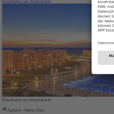
Pickalbatros Sea World Resort
Pickalbatros Sea World Resort
Ägypten - Marsa Alam