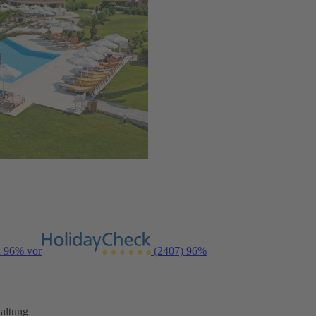
n 96% vor
(2407)
96%
altung