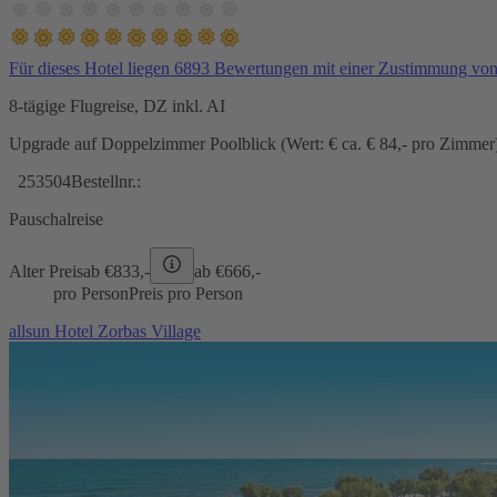
Für dieses Hotel liegen 6893 Bewertungen mit einer Zustimmung vo
8-tägige Flugreise, DZ inkl. AI
Upgrade auf Doppelzimmer Poolblick (Wert: € ca. € 84,- pro Zimmer) 
253504
Bestellnr.:
Pauschalreise
Alter Preis
ab €
833,-
ab €
666,-
pro Person
Preis pro Person
allsun Hotel Zorbas Village