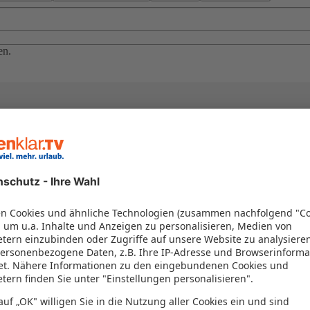
en.
el in einem Paket kombiniert werden – das spart Zeit und Geld. Nutzen 
en!