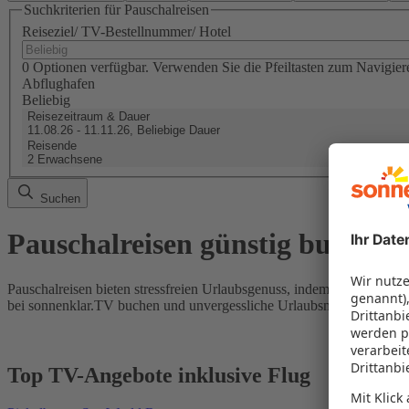
Suchkriterien für Pauschalreisen
Reiseziel/ TV-Bestellnummer/ Hotel
0 Optionen verfügbar. Verwenden Sie die Pfeiltasten zum Navigier
Abflughafen
Beliebig
Reisezeitraum & Dauer
11.08.26 - 11.11.26, Beliebige Dauer
Reisende
2 Erwachsene
Suchen
Pauschalreisen günstig buchen
Pauschalreisen bieten stressfreien Urlaubsgenuss, indem Flug und Hot
bei sonnenklar.TV buchen und unvergessliche Urlaubsmomente erleb
Top TV-Angebote inklusive Flug