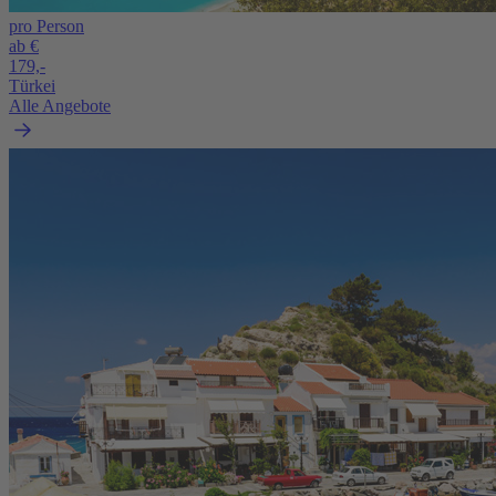
pro Person
ab €
179,-
Türkei
Alle Angebote