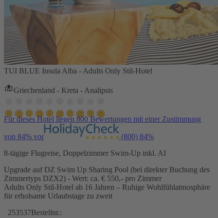
TUI BLUE Insula Alba - Adults Only Stil-Hotel
Griechenland - Kreta - Analipsis
Für dieses Hotel liegen 800 Bewertungen mit einer Zustimmung
von 84% vor
(800)
84%
8-tägige Flugreise, Doppelzimmer Swim-Up inkl. AI
Upgrade auf DZ Swim Up Sharing Pool (bei direkter Buchung des
Zimmertyps DZX2) - Wert: ca. € 550,- pro Zimmer
Adults Only Stil-Hotel ab 16 Jahren – Ruhige Wohlfühlatmosphäre
für erholsame Urlaubstage zu zweit
253537
Bestellnr.: