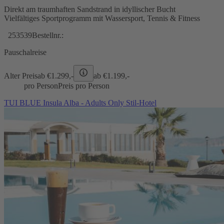
Direkt am traumhaften Sandstrand in idyllischer Bucht
Vielfältiges Sportprogramm mit Wassersport, Tennis & Fitness
253539
Bestellnr.:
Pauschalreise
Alter Preis
ab €
1.299,-
ab €
1.199,-
pro Person
Preis pro Person
TUI BLUE Insula Alba - Adults Only Stil-Hotel