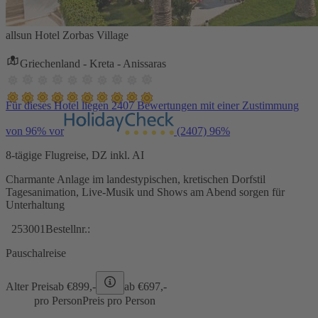
allsun Hotel Zorbas Village
Griechenland - Kreta - Anissaras
Für dieses Hotel liegen 2407 Bewertungen mit einer Zustimmung
von 96% vor
(2407)
96%
8-tägige Flugreise, DZ inkl. AI
Charmante Anlage im landestypischen, kretischen Dorfstil
Tagesanimation, Live-Musik und Shows am Abend sorgen für
Unterhaltung
253001
Bestellnr.:
Pauschalreise
Alter Preis
ab €
899,-
ab €
697,-
pro Person
Preis pro Person