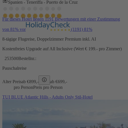
Spanien - Teneriffa - Puerto de la Cruz
Für dieses Hotel liegen 1191 Bewertungen mit einer Zustimmung
von 81% vor
(1191)
81%
8-tägige Flugreise, Doppelzimmer Premium inkl. AI
Kostenfreies Upgrade auf All Inclusive (Wert € 199.- pro Zimmer)
253500
Bestellnr.:
Pauschalreise
Alter Preis
ab €
899,-
ab €
699,-
pro Person
Preis pro Person
TUI BLUE Atlantic Hills - Adults Only Stil-Hotel