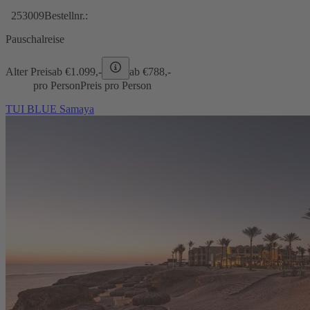
253009
Bestellnr.:
Pauschalreise
Alter Preis
ab €
1.099,-
ab €
788,-
pro Person
Preis pro Person
TUI BLUE Samaya