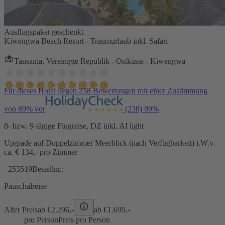
Ausflugspaket geschenkt
Kiwengwa Beach Resort - Traumurlaub inkl. Safari
Tansania, Vereinigte Republik - Ostküste - Kiwengwa
Für dieses Hotel liegen 238 Bewertungen mit einer Zustimmung
von 89% vor
(238)
89%
8- bzw. 9-tägige Flugreise, DZ inkl. AI light
Upgrade auf Doppelzimmer Meerblick (nach Verfügbarkeit) i.W.v.
ca. € 134,- pro Zimmer
253519
Bestellnr.:
Pauschalreise
Alter Preis
ab €
2.296,-
ab €
1.699,-
pro Person
Preis pro Person