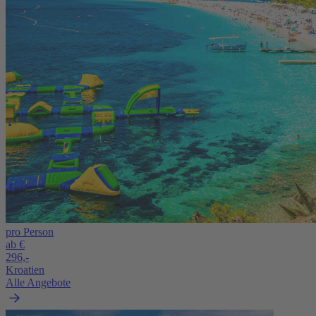
pro Person
ab €
296,-
Kroatien
Alle Angebote