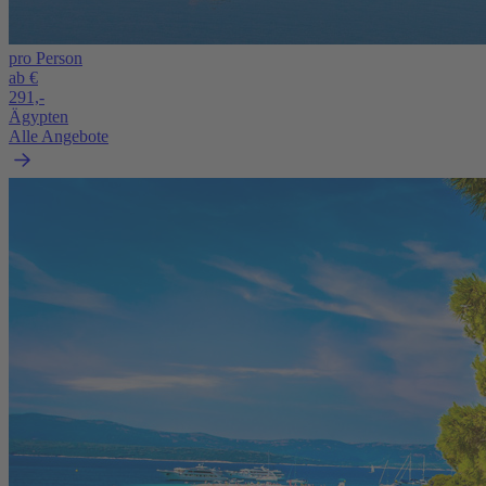
pro Person
ab €
291,-
Ägypten
Alle Angebote