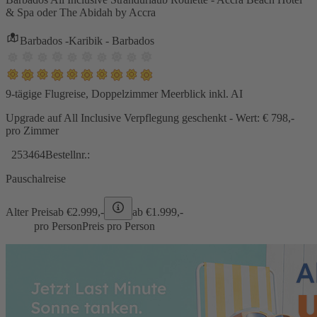
& Spa oder The Abidah by Accra
Barbados -Karibik - Barbados
9-tägige Flugreise, Doppelzimmer Meerblick inkl. AI
Upgrade auf All Inclusive Verpflegung geschenkt - Wert: € 798,-
pro Zimmer
253464
Bestellnr.:
Pauschalreise
Alter Preis
ab €
2.999,-
ab €
1.999,-
pro Person
Preis pro Person