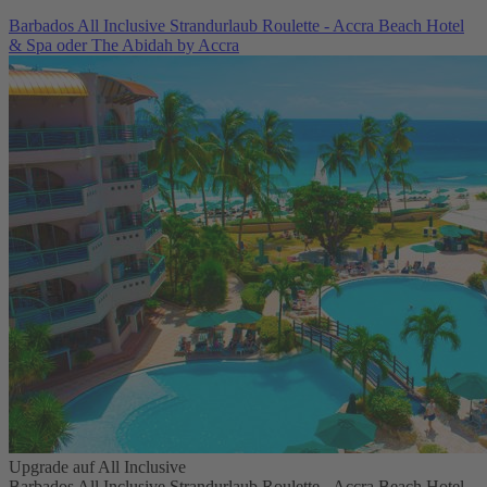
Barbados All Inclusive Strandurlaub Roulette - Accra Beach Hotel
& Spa oder The Abidah by Accra
Upgrade auf All Inclusive
Barbados All Inclusive Strandurlaub Roulette - Accra Beach Hotel