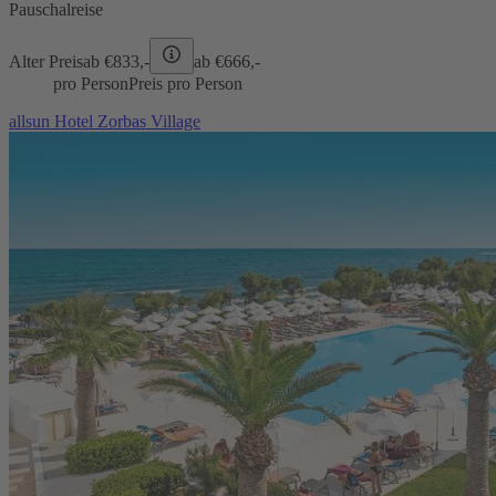
Pauschalreise
Alter Preis
ab €
833,-
ab €
666,-
pro Person
Preis pro Person
allsun Hotel Zorbas Village