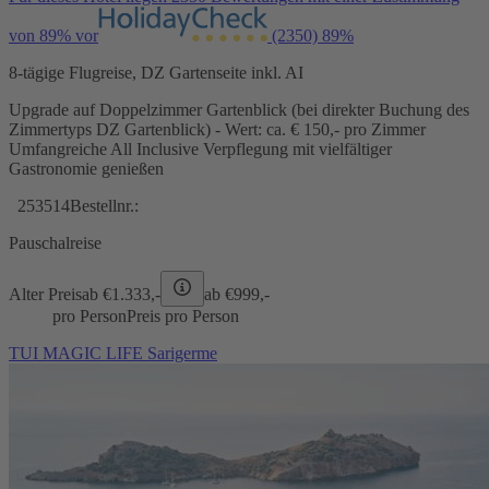
von 89% vor
(2350)
89%
8-tägige Flugreise, DZ Gartenseite inkl. AI
Upgrade auf Doppelzimmer Gartenblick (bei direkter Buchung des
Zimmertyps DZ Gartenblick) - Wert: ca. € 150,- pro Zimmer
Umfangreiche All Inclusive Verpflegung mit vielfältiger
Gastronomie genießen
253514
Bestellnr.:
Pauschalreise
Alter Preis
ab €
1.333,-
ab €
999,-
pro Person
Preis pro Person
TUI MAGIC LIFE Sarigerme