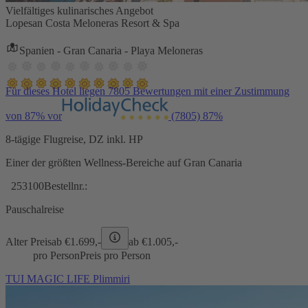
Vielfältiges kulinarisches Angebot
Lopesan Costa Meloneras Resort & Spa
Spanien - Gran Canaria - Playa Meloneras
Für dieses Hotel liegen 7805 Bewertungen mit einer Zustimmung
von 87% vor
(7805)
87%
8-tägige Flugreise, DZ inkl. HP
Einer der größten Wellness-Bereiche auf Gran Canaria
253100
Bestellnr.:
Pauschalreise
Alter Preis
ab €
1.699,-
ab €
1.005,-
pro Person
Preis pro Person
TUI MAGIC LIFE Plimmiri