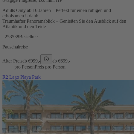
8-tägige Flugreise, DZ inkl. HP
Adults Only ab 16 Jahren – Perfekt für einen ruhigen und
erholsamen Urlaub
Traumhafter Panoramablick – Genießen Sie den Ausblick auf den
Atlantik und den Teide
253538
Bestellnr.:
Pauschalreise
Alter Preis
ab €
999,-
ab €
699,-
pro Person
Preis pro Person
R2 Lago Playa Park