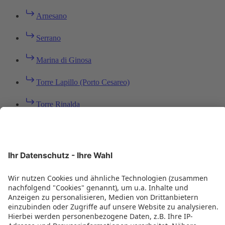
Arnesano
Serrano
Marina di Ginosa
Torre Lapillo (Porto Cesareo)
Torre Rinalda
Lizzanello
Vieste
Marina di Pulsano
Carovigno - Specchiolla
Diso - Marina di Marittima