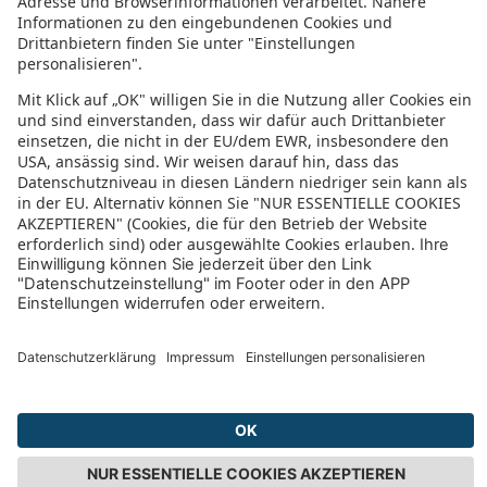
Bewertung für sonnenklar.TV – EUVIA Travel
GmbH
4.4/5
4.4 von 5 Sternen
aus 61 Bewertungen
(letzte 12 Monate)
5/5
Wir haben schon mehrere Reisen gebucht und wurden noch nie
enttäuscht. Fazit der Reiseanbieter Sonnenklar hat uns schon sehr
viele schöne Fernreisen ermöglicht.
Ein Dankeschön an das ganze Team macht weiter so.
25.08.2025