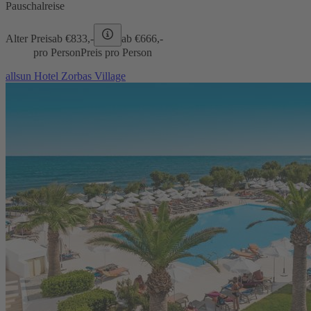
Pauschalreise
Alter Preis
ab €
833,-
ab €
666,-
pro Person
Preis pro Person
allsun Hotel Zorbas Village