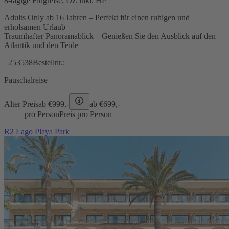
8-tägige Flugreise, DZ inkl. HP
Adults Only ab 16 Jahren – Perfekt für einen ruhigen und
erholsamen Urlaub
Traumhafter Panoramablick – Genießen Sie den Ausblick auf den
Atlantik und den Teide
253538
Bestellnr.:
Pauschalreise
Alter Preis
ab €
999,-
ab €
699,-
pro Person
Preis pro Person
R2 Lago Playa Park