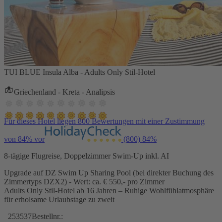
TUI BLUE Insula Alba - Adults Only Stil-Hotel
Griechenland - Kreta - Analipsis
Für dieses Hotel liegen 800 Bewertungen mit einer Zustimmung
von 84% vor
(800)
84%
8-tägige Flugreise, Doppelzimmer Swim-Up inkl. AI
Upgrade auf DZ Swim Up Sharing Pool (bei direkter Buchung des
Zimmertyps DZX2) - Wert: ca. € 550,- pro Zimmer
Adults Only Stil-Hotel ab 16 Jahren – Ruhige Wohlfühlatmosphäre
für erholsame Urlaubstage zu zweit
253537
Bestellnr.: