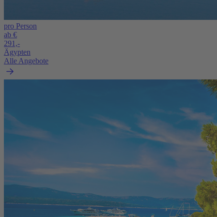
pro Person
ab €
291,-
Ägypten
Alle Angebote