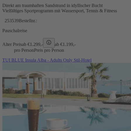
Direkt am traumhaften Sandstrand in idyllischer Bucht
Vielfältiges Sportprogramm mit Wassersport, Tennis & Fitness
253539
Bestellnr.:
Pauschalreise
Alter Preis
ab €
1.299,-
ab €
1.199,-
pro Person
Preis pro Person
TUI BLUE Insula Alba - Adults Only Stil-Hotel