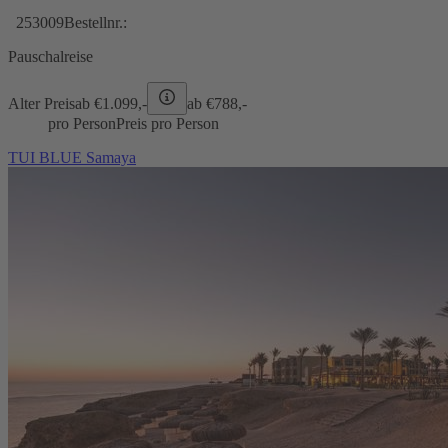
253009
Bestellnr.:
Pauschalreise
Alter Preis
ab €
1.099,-
ab €
788,-
pro Person
Preis pro Person
TUI BLUE Samaya