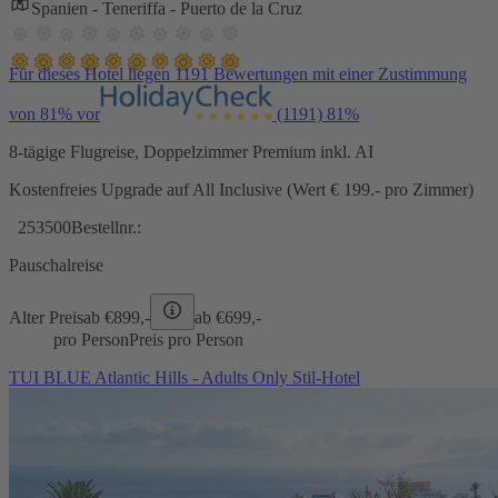
Spanien - Teneriffa - Puerto de la Cruz
Für dieses Hotel liegen 1191 Bewertungen mit einer Zustimmung
von 81% vor
(1191)
81%
8-tägige Flugreise, Doppelzimmer Premium inkl. AI
Kostenfreies Upgrade auf All Inclusive (Wert € 199.- pro Zimmer)
253500
Bestellnr.:
Pauschalreise
Alter Preis
ab €
899,-
ab €
699,-
pro Person
Preis pro Person
TUI BLUE Atlantic Hills - Adults Only Stil-Hotel