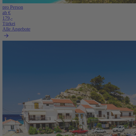
pro Person
ab €
179,-
Türkei
Alle Angebote