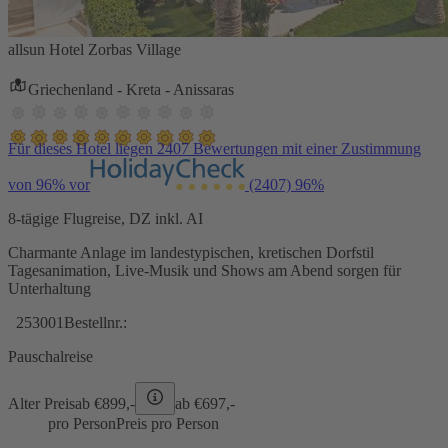
allsun Hotel Zorbas Village
Griechenland - Kreta - Anissaras
Für dieses Hotel liegen 2407 Bewertungen mit einer Zustimmung
von 96% vor
(2407)
96%
8-tägige Flugreise, DZ inkl. AI
Charmante Anlage im landestypischen, kretischen Dorfstil
Tagesanimation, Live-Musik und Shows am Abend sorgen für
Unterhaltung
253001
Bestellnr.:
Pauschalreise
Alter Preis
ab €
899,-
ab €
697,-
pro Person
Preis pro Person