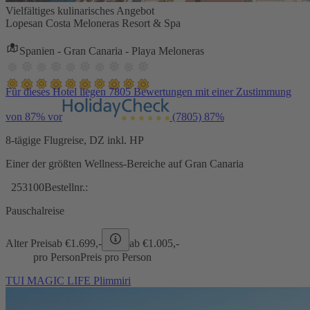
Vielfältiges kulinarisches Angebot
Lopesan Costa Meloneras Resort & Spa
Spanien - Gran Canaria - Playa Meloneras
Für dieses Hotel liegen 7805 Bewertungen mit einer Zustimmung
von 87% vor
(7805)
87%
8-tägige Flugreise, DZ inkl. HP
Einer der größten Wellness-Bereiche auf Gran Canaria
253100
Bestellnr.:
Pauschalreise
Alter Preis
ab €
1.699,-
ab €
1.005,-
pro Person
Preis pro Person
TUI MAGIC LIFE Plimmiri