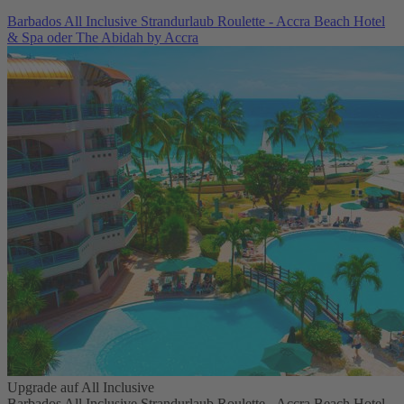
Barbados All Inclusive Strandurlaub Roulette - Accra Beach Hotel
& Spa oder The Abidah by Accra
Upgrade auf All Inclusive
Barbados All Inclusive Strandurlaub Roulette - Accra Beach Hotel