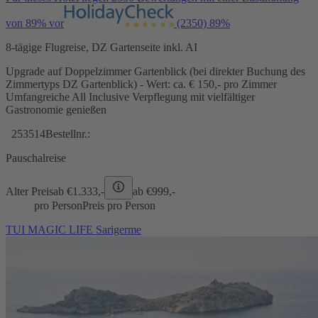
von 89% vor
(2350)
89%
8-tägige Flugreise, DZ Gartenseite inkl. AI
Upgrade auf Doppelzimmer Gartenblick (bei direkter Buchung des
Zimmertyps DZ Gartenblick) - Wert: ca. € 150,- pro Zimmer
Umfangreiche All Inclusive Verpflegung mit vielfältiger
Gastronomie genießen
253514
Bestellnr.:
Pauschalreise
Alter Preis
ab €
1.333,-
ab €
999,-
pro Person
Preis pro Person
TUI MAGIC LIFE Sarigerme