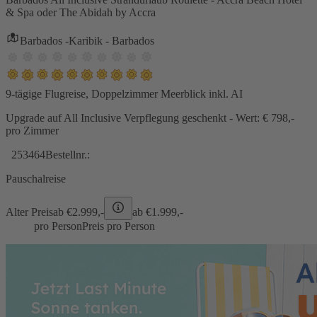
& Spa oder The Abidah by Accra
Barbados -Karibik - Barbados
9-tägige Flugreise, Doppelzimmer Meerblick inkl. AI
Upgrade auf All Inclusive Verpflegung geschenkt - Wert: € 798,-
pro Zimmer
253464
Bestellnr.:
Pauschalreise
Alter Preis
ab €
2.999,-
ab €
1.999,-
pro Person
Preis pro Person