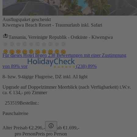
Ausflugspaket geschenkt
Kiwengwa Beach Resort - Traumurlaub inkl. Safari
Tansania, Vereinigte Republik - Ostküste - Kiwengwa
Für dieses Hotel liegen 238 Bewertungen mit einer Zustimmung
von 89% vor
(238)
89%
8- bzw. 9-tägige Flugreise, DZ inkl. AI light
Upgrade auf Doppelzimmer Meerblick (nach Verfügbarkeit) i.W.v.
ca. € 134,- pro Zimmer
253519
Bestellnr.:
Pauschalreise
Alter Preis
ab €
2.296,-
ab €
1.699,-
pro Person
Preis pro Person