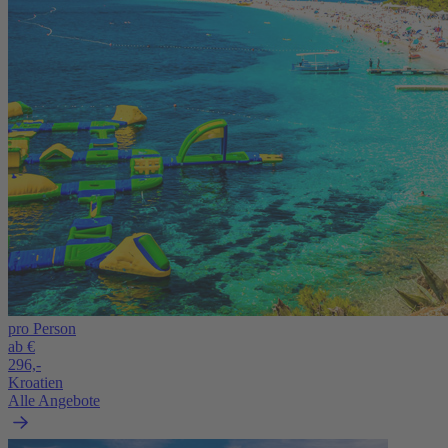
pro Person
ab €
296,-
Kroatien
Alle Angebote