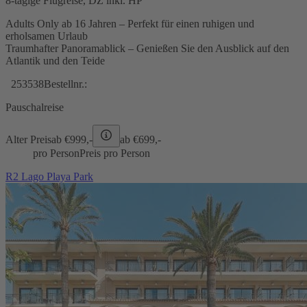
8-tägige Flugreise, DZ inkl. HP
Adults Only ab 16 Jahren – Perfekt für einen ruhigen und
erholsamen Urlaub
Traumhafter Panoramablick – Genießen Sie den Ausblick auf den
Atlantik und den Teide
253538
Bestellnr.:
Pauschalreise
Alter Preis
ab €
999,-
ab €
699,-
pro Person
Preis pro Person
R2 Lago Playa Park