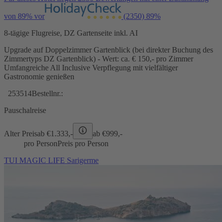
von 89% vor
(2350)
89%
8-tägige Flugreise, DZ Gartenseite inkl. AI
Upgrade auf Doppelzimmer Gartenblick (bei direkter Buchung des
Zimmertyps DZ Gartenblick) - Wert: ca. € 150,- pro Zimmer
Umfangreiche All Inclusive Verpflegung mit vielfältiger
Gastronomie genießen
253514
Bestellnr.:
Pauschalreise
Alter Preis
ab €
1.333,-
ab €
999,-
pro Person
Preis pro Person
TUI MAGIC LIFE Sarigerme