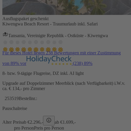
Ausflugspaket geschenkt
Kiwengwa Beach Resort - Traumurlaub inkl. Safari
Tansania, Vereinigte Republik - Ostküste - Kiwengwa
Für dieses Hotel liegen 238 Bewertungen mit einer Zustimmung
von 89% vor
(238)
89%
8- bzw. 9-tägige Flugreise, DZ inkl. AI light
Upgrade auf Doppelzimmer Meerblick (nach Verfügbarkeit) i.W.v.
ca. € 134,- pro Zimmer
253519
Bestellnr.:
Pauschalreise
Alter Preis
ab €
2.296,-
ab €
1.699,-
pro Person
Preis pro Person