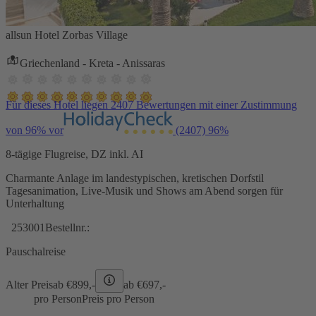
allsun Hotel Zorbas Village
Griechenland - Kreta - Anissaras
Für dieses Hotel liegen 2407 Bewertungen mit einer Zustimmung
von 96% vor
(2407)
96%
8-tägige Flugreise, DZ inkl. AI
Charmante Anlage im landestypischen, kretischen Dorfstil
Tagesanimation, Live-Musik und Shows am Abend sorgen für
Unterhaltung
253001
Bestellnr.:
Pauschalreise
Alter Preis
ab €
899,-
ab €
697,-
pro Person
Preis pro Person