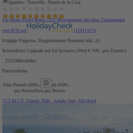
Spanien - Teneriffa - Puerto de la Cruz
Für dieses Hotel liegen 1191 Bewertungen mit einer Zustimmung
von 81% vor
(1191)
81%
8-tägige Flugreise, Doppelzimmer Premium inkl. AI
Kostenfreies Upgrade auf All Inclusive (Wert € 199.- pro Zimmer)
253500
Bestellnr.:
Pauschalreise
Alter Preis
ab €
899,-
ab €
699,-
pro Person
Preis pro Person
TUI BLUE Atlantic Hills - Adults Only Stil-Hotel