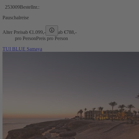
253009
Bestellnr.:
Pauschalreise
Alter Preis
ab €
1.099,-
ab €
788,-
pro Person
Preis pro Person
TUI BLUE Samaya