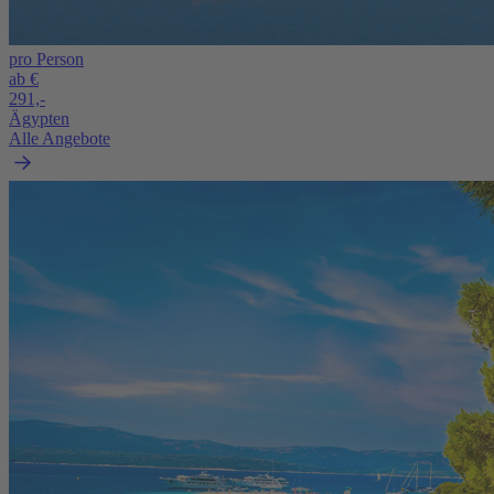
pro Person
ab €
291,-
Ägypten
Alle Angebote