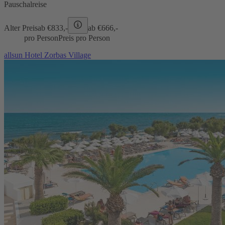
Pauschalreise
Alter Preis
ab €
833,-
ab €
666,-
pro Person
Preis pro Person
allsun Hotel Zorbas Village