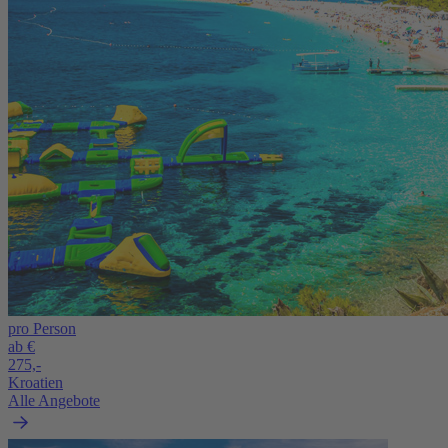
pro Person
ab €
275,-
Kroatien
Alle Angebote