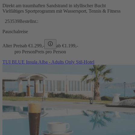
Direkt am traumhaften Sandstrand in idyllischer Bucht
Vielfältiges Sportprogramm mit Wassersport, Tennis & Fitness
253539
Bestellnr.:
Pauschalreise
Alter Preis
ab €
1.299,-
ab €
1.199,-
pro Person
Preis pro Person
TUI BLUE Insula Alba - Adults Only Stil-Hotel