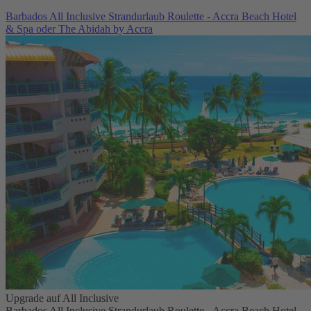
Barbados All Inclusive Strandurlaub Roulette - Accra Beach Hotel
& Spa oder The Abidah by Accra
Upgrade auf All Inclusive
Barbados All Inclusive Strandurlaub Roulette - Accra Beach Hotel