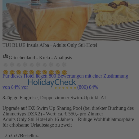
TUI BLUE Insula Alba - Adults Only Stil-Hotel
Griechenland - Kreta - Analipsis
Für dieses Hotel liegen 800 Bewertungen mit einer Zustimmung
von 84% vor
(800)
84%
8-tägige Flugreise, Doppelzimmer Swim-Up inkl. AI
Upgrade auf DZ Swim Up Sharing Pool (bei direkter Buchung des
Zimmertyps DZX2) - Wert: ca. € 550,- pro Zimmer
Adults Only Stil-Hotel ab 16 Jahren – Ruhige Wohlfühlatmosphäre
für erholsame Urlaubstage zu zweit
253537
Bestellnr.: