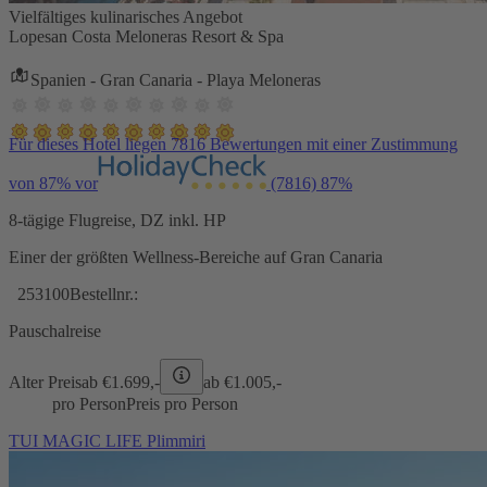
Vielfältiges kulinarisches Angebot
Lopesan Costa Meloneras Resort & Spa
Spanien - Gran Canaria - Playa Meloneras
Für dieses Hotel liegen 7816 Bewertungen mit einer Zustimmung
von 87% vor
(7816)
87%
8-tägige Flugreise, DZ inkl. HP
Einer der größten Wellness-Bereiche auf Gran Canaria
253100
Bestellnr.:
Pauschalreise
Alter Preis
ab €
1.699,-
ab €
1.005,-
pro Person
Preis pro Person
TUI MAGIC LIFE Plimmiri