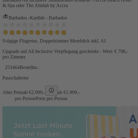
& Spa oder The Abidah by Accra
Barbados -Karibik - Barbados
9-tägige Flugreise, Doppelzimmer Meerblick inkl. AI
Upgrade auf All Inclusive Verpflegung geschenkt - Wert: € 798,-
pro Zimmer
253464
Bestellnr.:
Pauschalreise
Alter Preis
ab €
2.999,-
ab €
1.999,-
pro Person
Preis pro Person