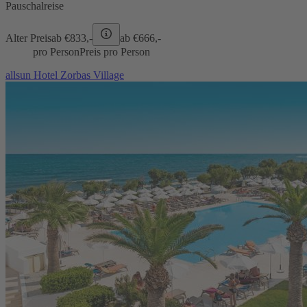
Pauschalreise
Alter Preis
ab €
833,-
ab €
666,-
pro Person
Preis pro Person
allsun Hotel Zorbas Village