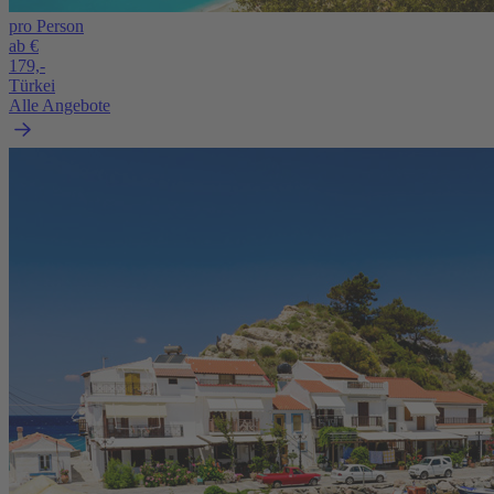
pro Person
ab €
179,-
Türkei
Alle Angebote