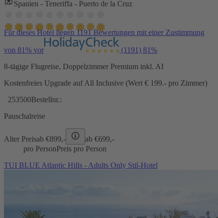
Spanien - Teneriffa - Puerto de la Cruz
Für dieses Hotel liegen 1191 Bewertungen mit einer Zustimmung
von 81% vor
(1191)
81%
8-tägige Flugreise, Doppelzimmer Premium inkl. AI
Kostenfreies Upgrade auf All Inclusive (Wert € 199.- pro Zimmer)
253500
Bestellnr.:
Pauschalreise
Alter Preis
ab €
899,-
ab €
699,-
pro Person
Preis pro Person
TUI BLUE Atlantic Hills - Adults Only Stil-Hotel