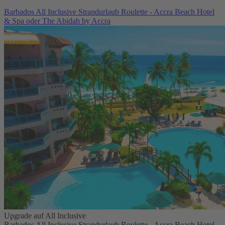
Barbados All Inclusive Strandurlaub Roulette - Accra Beach Hotel
& Spa oder The Abidah by Accra
Upgrade auf All Inclusive
Barbados All Inclusive Strandurlaub Roulette - Accra Beach Hotel