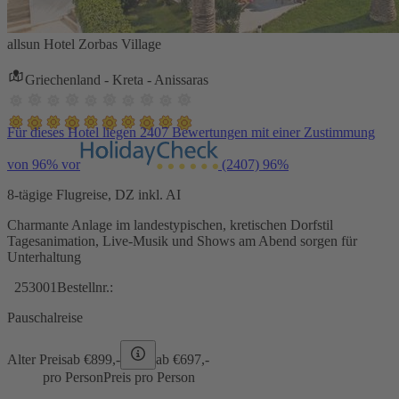
allsun Hotel Zorbas Village
Griechenland - Kreta - Anissaras
Für dieses Hotel liegen 2407 Bewertungen mit einer Zustimmung
von 96% vor
(2407)
96%
8-tägige Flugreise, DZ inkl. AI
Charmante Anlage im landestypischen, kretischen Dorfstil
Tagesanimation, Live-Musik und Shows am Abend sorgen für
Unterhaltung
253001
Bestellnr.:
Pauschalreise
Alter Preis
ab €
899,-
ab €
697,-
pro Person
Preis pro Person