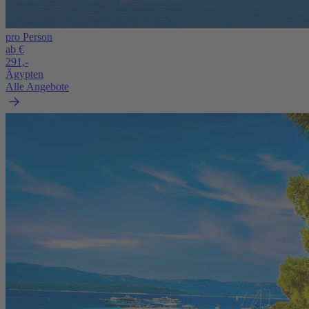
pro Person
ab €
291,-
Ägypten
Alle Angebote