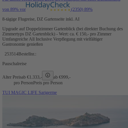
von 89% vor
(2350)
89%
8-tägige Flugreise, DZ Gartenseite inkl. AI
Upgrade auf Doppelzimmer Gartenblick (bei direkter Buchung des
Zimmertyps DZ Gartenblick) - Wert: ca. € 150,- pro Zimmer
Umfangreiche All Inclusive Verpflegung mit vielfältiger
Gastronomie genießen
253514
Bestellnr.:
Pauschalreise
Alter Preis
ab €
1.333,-
ab €
999,-
pro Person
Preis pro Person
TUI MAGIC LIFE Sarigerme