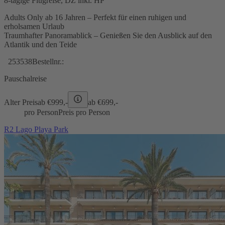
8-tägige Flugreise, DZ inkl. HP
Adults Only ab 16 Jahren – Perfekt für einen ruhigen und
erholsamen Urlaub
Traumhafter Panoramablick – Genießen Sie den Ausblick auf den
Atlantik und den Teide
253538
Bestellnr.:
Pauschalreise
Alter Preis
ab €
999,-
ab €
699,-
pro Person
Preis pro Person
R2 Lago Playa Park