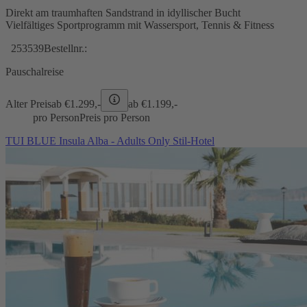
Direkt am traumhaften Sandstrand in idyllischer Bucht
Vielfältiges Sportprogramm mit Wassersport, Tennis & Fitness
253539
Bestellnr.:
Pauschalreise
Alter Preis
ab €
1.299,-
ab €
1.199,-
pro Person
Preis pro Person
TUI BLUE Insula Alba - Adults Only Stil-Hotel