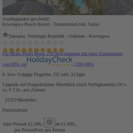
Ausflugspaket geschenkt
Kiwengwa Beach Resort - Traumurlaub inkl. Safari
Tansania, Vereinigte Republik - Ostküste - Kiwengwa
Für dieses Hotel liegen 238 Bewertungen mit einer Zustimmung
von 89% vor
(238)
89%
8- bzw. 9-tägige Flugreise, DZ inkl. AI light
Upgrade auf Doppelzimmer Meerblick (nach Verfügbarkeit) i.W.v.
ca. € 134,- pro Zimmer
253519
Bestellnr.:
Pauschalreise
Alter Preis
ab €
2.296,-
ab €
1.699,-
pro Person
Preis pro Person