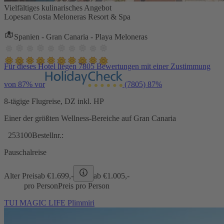
Vielfältiges kulinarisches Angebot
Lopesan Costa Meloneras Resort & Spa
Spanien - Gran Canaria - Playa Meloneras
Für dieses Hotel liegen 7805 Bewertungen mit einer Zustimmung
von 87% vor
(7805)
87%
8-tägige Flugreise, DZ inkl. HP
Einer der größten Wellness-Bereiche auf Gran Canaria
253100
Bestellnr.:
Pauschalreise
Alter Preis
ab €
1.699,-
ab €
1.005,-
pro Person
Preis pro Person
TUI MAGIC LIFE Plimmiri