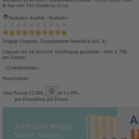
& Spa oder The Abidah by Accra
Barbados -Karibik - Barbados
9-tägige Flugreise, Doppelzimmer Meerblick inkl. AI
Upgrade auf All Inclusive Verpflegung geschenkt - Wert: € 798,-
pro Zimmer
253464
Bestellnr.:
Pauschalreise
Alter Preis
ab €
2.999,-
ab €
1.999,-
pro Person
Preis pro Person