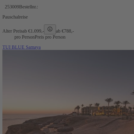
253009
Bestellnr.:
Pauschalreise
Alter Preis
ab €
1.099,-
ab €
788,-
pro Person
Preis pro Person
TUI BLUE Samaya