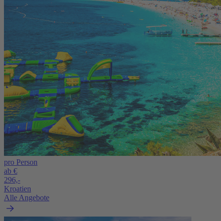
pro Person
ab €
296,-
Kroatien
Alle Angebote