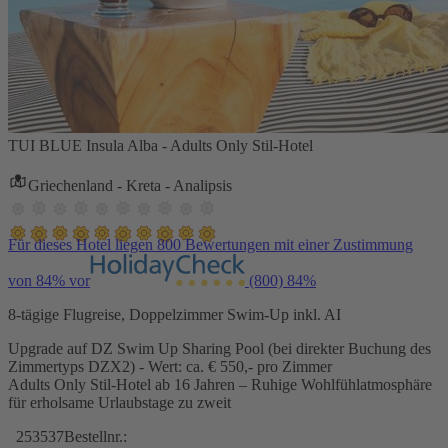
TUI BLUE Insula Alba - Adults Only Stil-Hotel
Griechenland - Kreta - Analipsis
Für dieses Hotel liegen 800 Bewertungen mit einer Zustimmung
von 84% vor
(800)
84%
8-tägige Flugreise, Doppelzimmer Swim-Up inkl. AI
Upgrade auf DZ Swim Up Sharing Pool (bei direkter Buchung des
Zimmertyps DZX2) - Wert: ca. € 550,- pro Zimmer
Adults Only Stil-Hotel ab 16 Jahren – Ruhige Wohlfühlatmosphäre
für erholsame Urlaubstage zu zweit
253537
Bestellnr.: