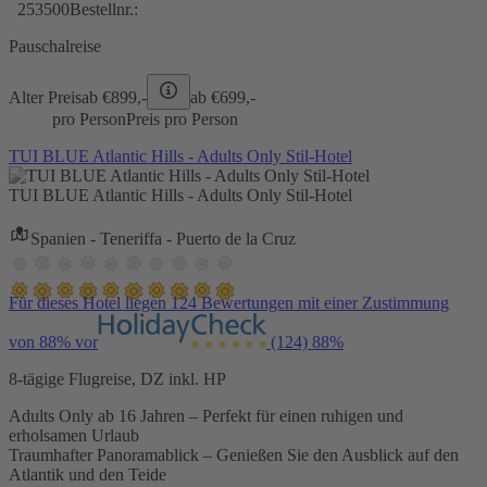
253500
Bestellnr.:
Pauschalreise
Alter Preis
ab €
899,-
ab €
699,-
pro Person
Preis pro Person
TUI BLUE Atlantic Hills - Adults Only Stil-Hotel
TUI BLUE Atlantic Hills - Adults Only Stil-Hotel
Spanien - Teneriffa - Puerto de la Cruz
Für dieses Hotel liegen 124 Bewertungen mit einer Zustimmung
von 88% vor
(124)
88%
8-tägige Flugreise, DZ inkl. HP
Adults Only ab 16 Jahren – Perfekt für einen ruhigen und
erholsamen Urlaub
Traumhafter Panoramablick – Genießen Sie den Ausblick auf den
Atlantik und den Teide