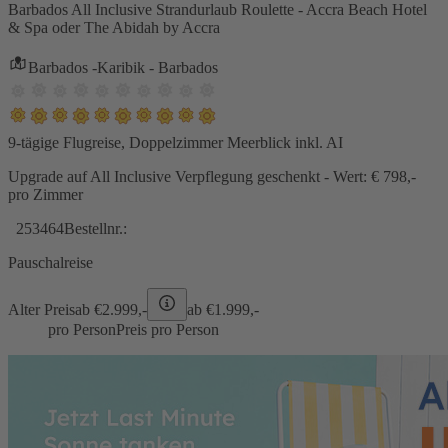
Barbados All Inclusive Strandurlaub Roulette - Accra Beach Hotel
& Spa oder The Abidah by Accra
Barbados -Karibik - Barbados
9-tägige Flugreise, Doppelzimmer Meerblick inkl. AI
Upgrade auf All Inclusive Verpflegung geschenkt - Wert: € 798,-
pro Zimmer
253464
Bestellnr.:
Pauschalreise
Alter Preis
ab €
2.999,-
ab €
1.999,-
pro Person
Preis pro Person