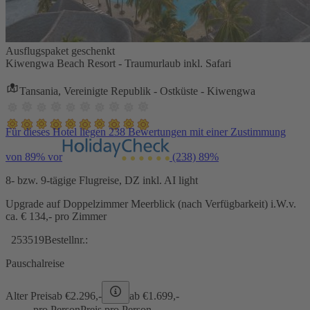
Ausflugspaket geschenkt
Kiwengwa Beach Resort - Traumurlaub inkl. Safari
Tansania, Vereinigte Republik - Ostküste - Kiwengwa
Für dieses Hotel liegen 238 Bewertungen mit einer Zustimmung
von 89% vor
(238)
89%
8- bzw. 9-tägige Flugreise, DZ inkl. AI light
Upgrade auf Doppelzimmer Meerblick (nach Verfügbarkeit) i.W.v.
ca. € 134,- pro Zimmer
253519
Bestellnr.:
Pauschalreise
Alter Preis
ab €
2.296,-
ab €
1.699,-
pro Person
Preis pro Person