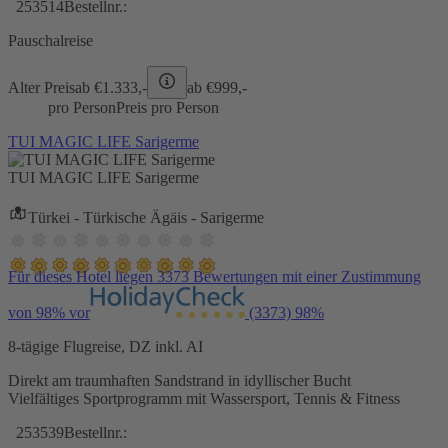
253514
Bestellnr.:
Pauschalreise
Alter Preis
ab €
1.333,-
ab €
999,-
pro Person
Preis pro Person
TUI MAGIC LIFE Sarigerme
TUI MAGIC LIFE Sarigerme
Türkei - Türkische Ägäis - Sarigerme
Für dieses Hotel liegen 3373 Bewertungen mit einer Zustimmung
von 98% vor
(3373)
98%
8-tägige Flugreise, DZ inkl. AI
Direkt am traumhaften Sandstrand in idyllischer Bucht
Vielfältiges Sportprogramm mit Wassersport, Tennis & Fitness
253539
Bestellnr.: