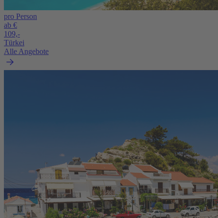
pro Person
ab €
109,-
Türkei
Alle Angebote