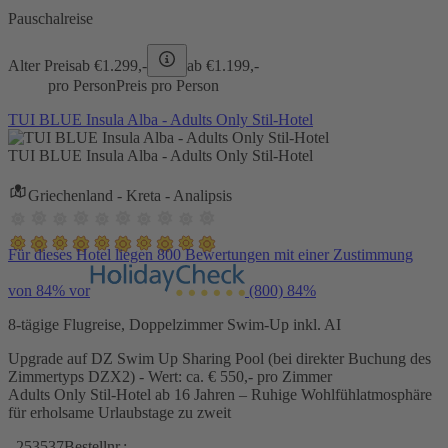
Pauschalreise
Alter Preis
ab €
1.299,-
ab €
1.199,-
pro Person
Preis pro Person
TUI BLUE Insula Alba - Adults Only Stil-Hotel
TUI BLUE Insula Alba - Adults Only Stil-Hotel
Griechenland - Kreta - Analipsis
Für dieses Hotel liegen 800 Bewertungen mit einer Zustimmung
von 84% vor
(800)
84%
8-tägige Flugreise, Doppelzimmer Swim-Up inkl. AI
Upgrade auf DZ Swim Up Sharing Pool (bei direkter Buchung des
Zimmertyps DZX2) - Wert: ca. € 550,- pro Zimmer
Adults Only Stil-Hotel ab 16 Jahren – Ruhige Wohlfühlatmosphäre
für erholsame Urlaubstage zu zweit
253537
Bestellnr.: