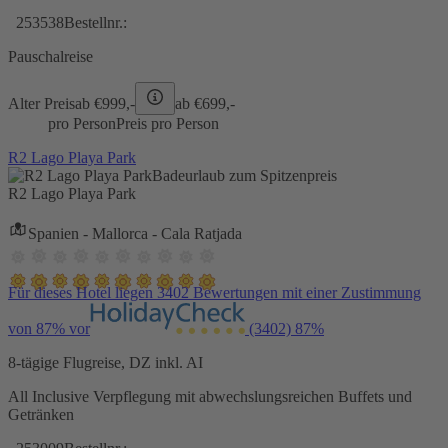
253538
Bestellnr.:
Pauschalreise
Alter Preis
ab €
999,-
ab €
699,-
pro Person
Preis pro Person
R2 Lago Playa Park
Badeurlaub zum Spitzenpreis
R2 Lago Playa Park
Spanien - Mallorca - Cala Ratjada
Für dieses Hotel liegen 3402 Bewertungen mit einer Zustimmung
von 87% vor
(3402)
87%
8-tägige Flugreise, DZ inkl. AI
All Inclusive Verpflegung mit abwechslungsreichen Buffets und
Getränken