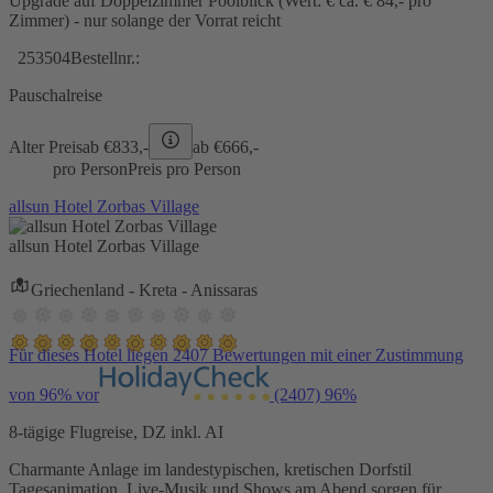
Upgrade auf Doppelzimmer Poolblick (Wert: € ca. € 84,- pro
Zimmer) - nur solange der Vorrat reicht
253504
Bestellnr.:
Pauschalreise
Alter Preis
ab €
833,-
ab €
666,-
pro Person
Preis pro Person
allsun Hotel Zorbas Village
allsun Hotel Zorbas Village
Griechenland - Kreta - Anissaras
Für dieses Hotel liegen 2407 Bewertungen mit einer Zustimmung
von 96% vor
(2407)
96%
8-tägige Flugreise, DZ inkl. AI
Charmante Anlage im landestypischen, kretischen Dorfstil
Tagesanimation, Live-Musik und Shows am Abend sorgen für