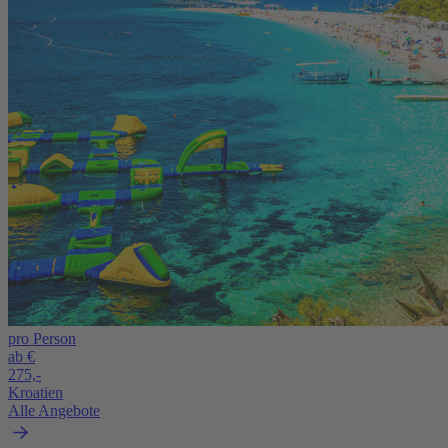
pro Person
ab €
275,-
Kroatien
Alle Angebote