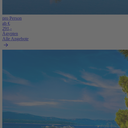
pro Person
ab €
291,-
Ägypten
Alle Angebote