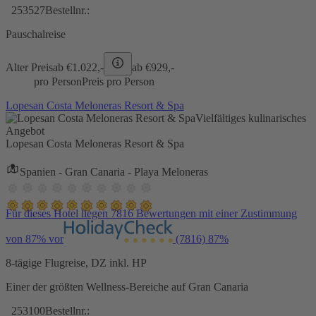
253527
Bestellnr.:
Pauschalreise
Alter Preis
ab €
1.022,-
ab €
929,-
pro Person
Preis pro Person
Lopesan Costa Meloneras Resort & Spa
Vielfältiges kulinarisches
Angebot
Lopesan Costa Meloneras Resort & Spa
Spanien - Gran Canaria - Playa Meloneras
Für dieses Hotel liegen 7816 Bewertungen mit einer Zustimmung
von 87% vor
(7816)
87%
8-tägige Flugreise, DZ inkl. HP
Einer der größten Wellness-Bereiche auf Gran Canaria
253100
Bestellnr.: