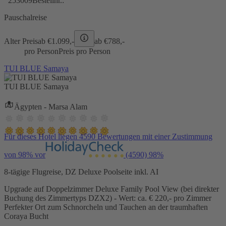
253009
Bestellnr.:
Pauschalreise
Alter Preis
ab €
1.099,-
ab €
788,-
pro Person
Preis pro Person
TUI BLUE Samaya
TUI BLUE Samaya
Ägypten - Marsa Alam
Für dieses Hotel liegen 4590 Bewertungen mit einer Zustimmung
von 98% vor
(4590)
98%
8-tägige Flugreise, DZ Deluxe Poolseite inkl. AI
Upgrade auf Doppelzimmer Deluxe Family Pool View (bei direkter
Buchung des Zimmertyps DZX2) - Wert: ca. € 220,- pro Zimmer
Perfekter Ort zum Schnorcheln und Tauchen an der traumhaften
Coraya Bucht