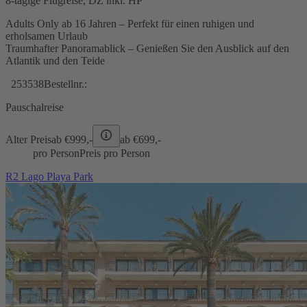
8-tägige Flugreise, DZ inkl. HP
Adults Only ab 16 Jahren – Perfekt für einen ruhigen und
erholsamen Urlaub
Traumhafter Panoramablick – Genießen Sie den Ausblick auf den
Atlantik und den Teide
253538
Bestellnr.:
Pauschalreise
Alter Preis
ab €
999,-
ab €
699,-
pro Person
Preis pro Person
R2 Lago Playa Park