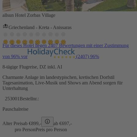
allsun Hotel Zorbas Village
Griechenland - Kreta - Anissaras
Für dieses Hotel liegen 2407 Bewertungen mit einer Zustimmung
von 96% vor
(2407)
96%
8-tägige Flugreise, DZ inkl. AI
Charmante Anlage im landestypischen, kretischen Dorfstil
Tagesanimation, Live-Musik und Shows am Abend sorgen für
Unterhaltung
253001
Bestellnr.:
Pauschalreise
Alter Preis
ab €
899,-
ab €
697,-
pro Person
Preis pro Person