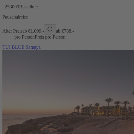
253009
Bestellnr.:
Pauschalreise
Alter Preis
ab €
1.099,-
ab €
788,-
pro Person
Preis pro Person
TUI BLUE Samaya