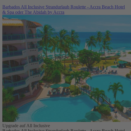
Barbados All Inclusive Strandurlaub Roulette - Accra Beach Hotel
& Spa oder The Abidah by Accra
Upgrade auf All Inclusive
Barbados All Inclusive Strandurlaub Roulette - Accra Beach Hotel