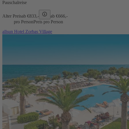
Pauschalreise
Alter Preis
ab €
833,-
ab €
666,-
pro Person
Preis pro Person
allsun Hotel Zorbas Village