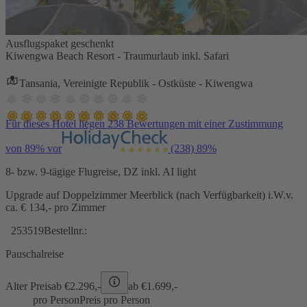
Ausflugspaket geschenkt
Kiwengwa Beach Resort - Traumurlaub inkl. Safari
Tansania, Vereinigte Republik - Ostküste - Kiwengwa
Für dieses Hotel liegen 238 Bewertungen mit einer Zustimmung
von 89% vor
(238)
89%
8- bzw. 9-tägige Flugreise, DZ inkl. AI light
Upgrade auf Doppelzimmer Meerblick (nach Verfügbarkeit) i.W.v.
ca. € 134,- pro Zimmer
253519
Bestellnr.:
Pauschalreise
Alter Preis
ab €
2.296,-
ab €
1.699,-
pro Person
Preis pro Person