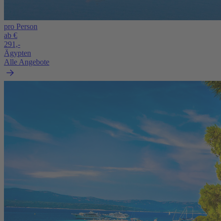
pro Person
ab €
291,-
Ägypten
Alle Angebote