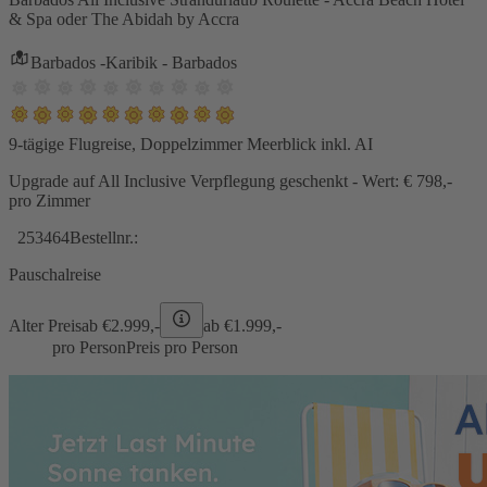
& Spa oder The Abidah by Accra
Barbados -Karibik - Barbados
9-tägige Flugreise, Doppelzimmer Meerblick inkl. AI
Upgrade auf All Inclusive Verpflegung geschenkt - Wert: € 798,-
pro Zimmer
253464
Bestellnr.:
Pauschalreise
Alter Preis
ab €
2.999,-
ab €
1.999,-
pro Person
Preis pro Person