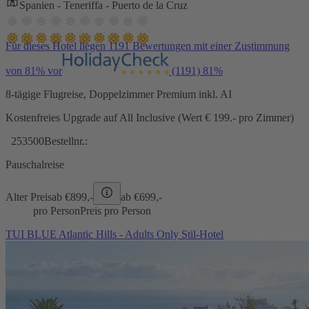
Spanien - Teneriffa - Puerto de la Cruz
Für dieses Hotel liegen 1191 Bewertungen mit einer Zustimmung
von 81% vor
(1191)
81%
8-tägige Flugreise, Doppelzimmer Premium inkl. AI
Kostenfreies Upgrade auf All Inclusive (Wert € 199.- pro Zimmer)
253500
Bestellnr.:
Pauschalreise
Alter Preis
ab €
899,-
ab €
699,-
pro Person
Preis pro Person
TUI BLUE Atlantic Hills - Adults Only Stil-Hotel