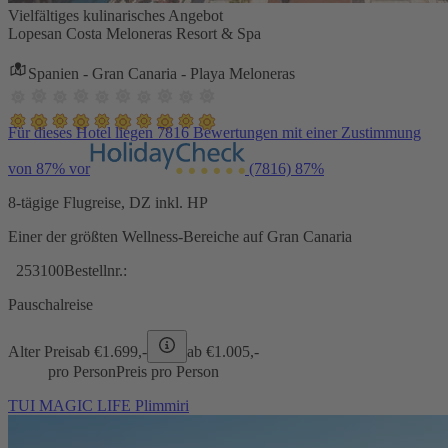
Vielfältiges kulinarisches Angebot
Lopesan Costa Meloneras Resort & Spa
Spanien - Gran Canaria - Playa Meloneras
Für dieses Hotel liegen 7816 Bewertungen mit einer Zustimmung
von 87% vor
(7816)
87%
8-tägige Flugreise, DZ inkl. HP
Einer der größten Wellness-Bereiche auf Gran Canaria
253100
Bestellnr.:
Pauschalreise
Alter Preis
ab €
1.699,-
ab €
1.005,-
pro Person
Preis pro Person
TUI MAGIC LIFE Plimmiri