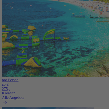
pro Person
ab €
275,-
Kroatien
Alle Angebote