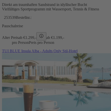
Direkt am traumhaften Sandstrand in idyllischer Bucht
Vielfältiges Sportprogramm mit Wassersport, Tennis & Fitness
253539
Bestellnr.:
Pauschalreise
Alter Preis
ab €
1.299,-
ab €
1.199,-
pro Person
Preis pro Person
TUI BLUE Insula Alba - Adults Only Stil-Hotel