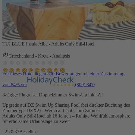
TUI BLUE Insula Alba - Adults Only Stil-Hotel
Griechenland - Kreta - Analipsis
Für dieses Hotel liegen 800 Bewertungen mit einer Zustimmung
von 84% vor
(800)
84%
8-tägige Flugreise, Doppelzimmer Swim-Up inkl. AI
Upgrade auf DZ Swim Up Sharing Pool (bei direkter Buchung des
Zimmertyps DZX2) - Wert: ca. € 550,- pro Zimmer
Adults Only Stil-Hotel ab 16 Jahren – Ruhige Wohlfühlatmosphäre
für erholsame Urlaubstage zu zweit
253537
Bestellnr.: