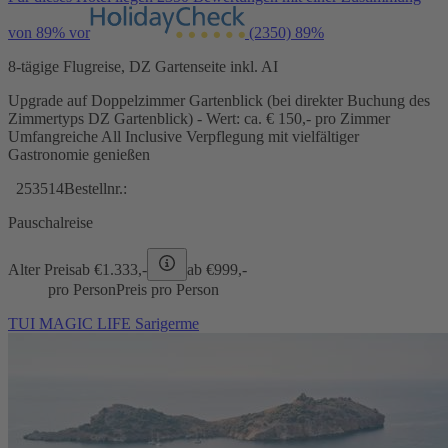
von 89% vor
(2350)
89%
8-tägige Flugreise, DZ Gartenseite inkl. AI
Upgrade auf Doppelzimmer Gartenblick (bei direkter Buchung des
Zimmertyps DZ Gartenblick) - Wert: ca. € 150,- pro Zimmer
Umfangreiche All Inclusive Verpflegung mit vielfältiger
Gastronomie genießen
253514
Bestellnr.:
Pauschalreise
Alter Preis
ab €
1.333,-
ab €
999,-
pro Person
Preis pro Person
TUI MAGIC LIFE Sarigerme