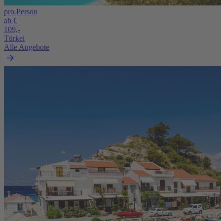
pro Person
ab €
109,-
Türkei
Alle Angebote