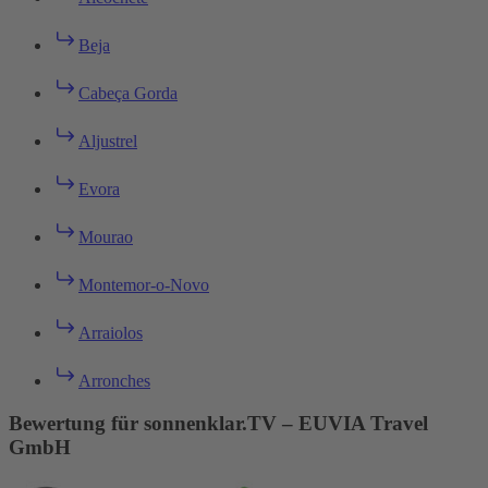
Beja
Cabeça Gorda
Aljustrel
Evora
Mourao
Montemor-o-Novo
Arraiolos
Arronches
Bewertung für sonnenklar.TV – EUVIA Travel
GmbH