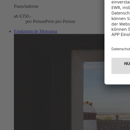
Pauschalreise
ab €
350,-
pro Person
Preis pro Person
Estalagem de Monsaraz