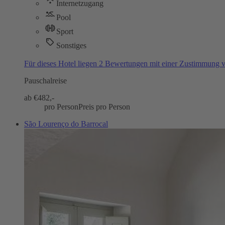
Internetzugang
Pool
Sport
Sonstiges
Für dieses Hotel liegen 2 Bewertungen mit einer Zustimmung
Pauschalreise
ab €
482,-
pro Person
Preis pro Person
São Lourenço do Barrocal