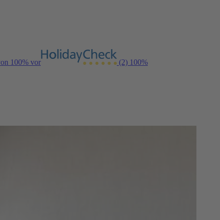
 von 100% vor
(2)
100%