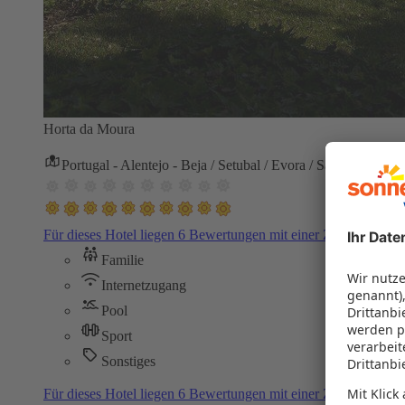
Horta da Moura
Portugal - Alentejo - Beja / Setubal / Evora / Santarem / Por
Für dieses Hotel liegen 6 Bewertungen mit einer Zustimmung
Familie
Internetzugang
Pool
Sport
Sonstiges
Für dieses Hotel liegen 6 Bewertungen mit einer Zustimmung