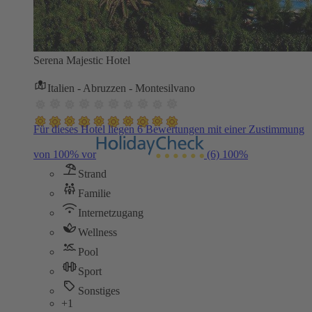
Serena Majestic Hotel
Italien - Abruzzen - Montesilvano
Für dieses Hotel liegen 6 Bewertungen mit einer Zustimmung
von 100% vor
(6)
100%
Strand
Familie
Internetzugang
Wellness
Pool
Sport
Sonstiges
+1