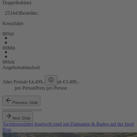
Doppelkabine)
253443
Bestellnr.:
Kreuzfahrt
00
Std
00
Min
00
Sek
Angebotsablaufzeit
Alter Preis
ab €
4.499,-
ab €
3.499,-
pro Person
Preis pro Person
Previous Slide
Next Slide
Yachtkreuzfahrt Inselwelt rund um Dalmatien & Baden auf der Insel
Brac