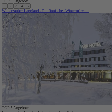
TOP 5 Angebote
1
2
3
4
5
Winterzauber Lappland - Ein finnisches Wintermärchen
TOP 5 Angebote