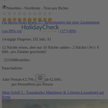
Mauritius - Nordküste - Trou aux Biches
Für dieses Hotel liegen 377 Bewertungen mit einer Zustimmung
von 89% vor
(377)
89%
14-tägige Flugreise, DZ inkl. AI
12 Nächte reisen, aber nur 10 Nächte zahlen - 2 Nächte i.W.v. €
600,- pro Zimmer geschenkt!
253568
Bestellnr.:
Pauschalreise
Alter Preis
ab €
3.799,-
ab €
2.699,-
pro Person
Preis pro Person
Mein Schiff 5 - Traumhaftes Mittelmeer & 5-Sterne-Luxushotel auf
Kreta