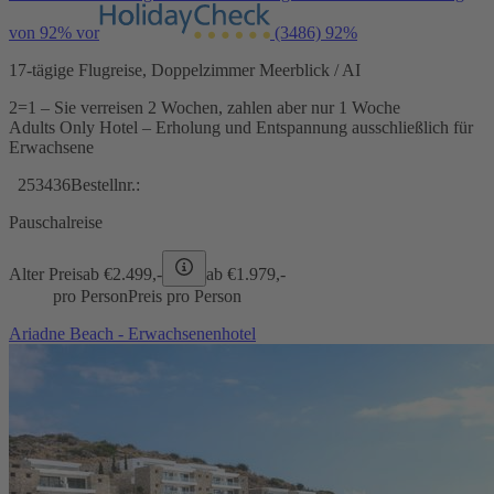
von 92% vor
(3486)
92%
17-tägige Flugreise, Doppelzimmer Meerblick / AI
2=1 – Sie verreisen 2 Wochen, zahlen aber nur 1 Woche
Adults Only Hotel – Erholung und Entspannung ausschließlich für
Erwachsene
253436
Bestellnr.:
Pauschalreise
Alter Preis
ab €
2.499,-
ab €
1.979,-
pro Person
Preis pro Person
Ariadne Beach - Erwachsenenhotel