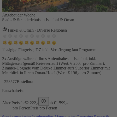
Angebot der Woche
Stadt- & Stranderlebnis in Istanbul & Oman
Türkei & Oman - Diverse Regionen
11-tägige Flugreise, DZ inkl. Verpflegung laut Programm
2x Ausflüge während Ihres Aufenthaltes in Istanbul, inkl.
Mittagessen (gemäß Reiseverlauf) (Wert: € 250,- pro Zimmer):
Zimmer-Upgrade vom Deluxe Zimmer aufs Superior Zimmer mit
Meerblick in Ihrem Oman-Hotel (Wert: € 196,- pro Zimmer)
253577
Bestellnr.:
Pauschalreise
Alter Preis
ab €
2.222,-
ab €
1.599,-
pro Person
Preis pro Person
Standortrundreise Inselparadies Mauritius im Casuarina Resort &