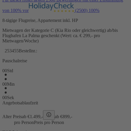
von 100% vor
(2500)
100%
8-tägige Flugreise, Appartement inkl. HP
Mietwagen der Kategorie C (Kia Rio oder gleichwertig) ab/bis
Flughafen La Palma geschenkt (Wert: ca. € 299,- pro
Mietwagen/Woche)
253455
Bestellnr.:
Pauschalreise
00
Std
00
Min
00
Sek
Angebotsablaufzeit
Alter Preis
ab €
1.499,-
ab €
899,-
pro Person
Preis pro Person