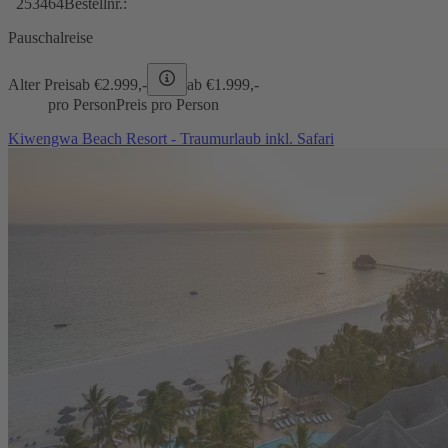
253464
Bestellnr.:
Pauschalreise
Alter Preis
ab €
2.999,-
ab €
1.999,-
pro Person
Preis pro Person
Kiwengwa Beach Resort - Traumurlaub inkl. Safari