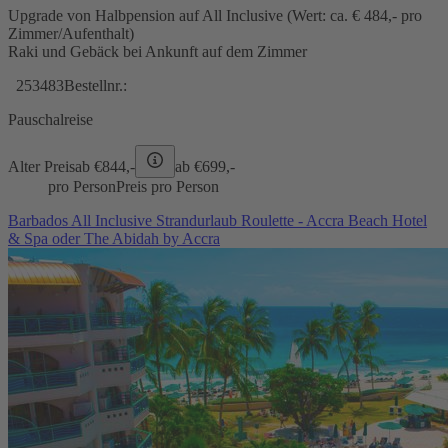
Upgrade von Halbpension auf All Inclusive (Wert: ca. € 484,- pro
Zimmer/Aufenthalt)
Raki und Gebäck bei Ankunft auf dem Zimmer
253483
Bestellnr.:
Pauschalreise
Alter Preis
ab €
844,-
ab €
699,-
pro Person
Preis pro Person
Barbados All Inclusive Strandurlaub Roulette - Accra Beach Hotel
& Spa oder The Abidah by Accra