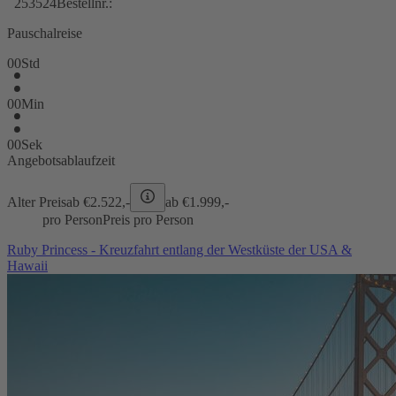
253524
Bestellnr.:
Pauschalreise
00
Std
00
Min
00
Sek
Angebotsablaufzeit
Alter Preis
ab €
2.522,-
ab €
1.999,-
pro Person
Preis pro Person
Ruby Princess - Kreuzfahrt entlang der Westküste der USA &
Hawaii