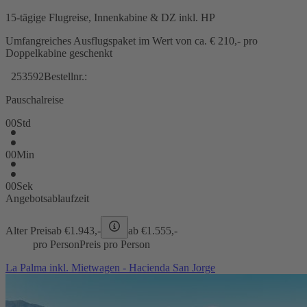
15-tägige Flugreise, Innenkabine & DZ inkl. HP
Umfangreiches Ausflugspaket im Wert von ca. € 210,- pro
Doppelkabine geschenkt
253592
Bestellnr.:
Pauschalreise
00
Std
00
Min
00
Sek
Angebotsablaufzeit
Alter Preis
ab €
1.943,-
ab €
1.555,-
pro Person
Preis pro Person
La Palma inkl. Mietwagen - Hacienda San Jorge