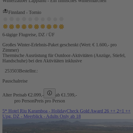
Winterzauber Lappland - Ein finnisches Wintermärchen
Finnland - Tornio
6-tägige Flugreise, DZ / ÜF
Großes Winter-Erlebnis-Paket geschenkt (Wert: € 1.600,- pro
Zimmer)
Thermische Ausrüstung für Outdoor-Aktivitäten (Anzüge, Stiefel,
Handschuhe) bei den Aktivitäten inklusive
253503
Bestellnr.:
Pauschalreise
Alter Preis
ab €
2.099,-
ab €
1.599,-
pro Person
Preis pro Person
5* Hotel Riu Karamboa - HolidayCheck Gold Award 26 ++ 2=1 ++
Upg. DZ - Meerblick - Adults Only ab 18