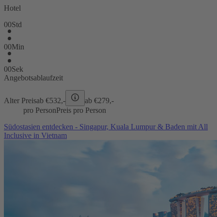
Hotel
00
Std
00
Min
00
Sek
Angebotsablaufzeit
Alter Preis
ab €
532,-
ab €
279,-
pro Person
Preis pro Person
Südostasien entdecken - Singapur, Kuala Lumpur & Baden mit All
Inclusive in Vietnam