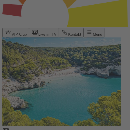
VIP Club
Live im TV
Kontakt
Menü