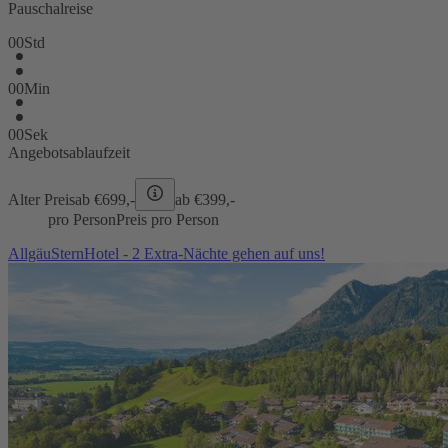
Pauschalreise
00
Std
00
Min
00
Sek
Angebotsablaufzeit
Alter Preis
ab €
699,-
ab €
399,-
pro Person
Preis pro Person
AllgäuSternHotel - 2 Extra-Nächte gehen auf uns!