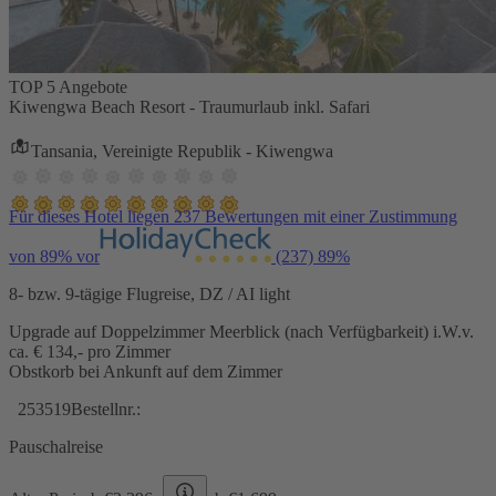
TOP 5 Angebote
Kiwengwa Beach Resort - Traumurlaub inkl. Safari
Tansania, Vereinigte Republik - Kiwengwa
Für dieses Hotel liegen 237 Bewertungen mit einer Zustimmung
von 89% vor
(237)
89%
8- bzw. 9-tägige Flugreise, DZ / AI light
Upgrade auf Doppelzimmer Meerblick (nach Verfügbarkeit) i.W.v.
ca. € 134,- pro Zimmer
Obstkorb bei Ankunft auf dem Zimmer
253519
Bestellnr.:
Pauschalreise