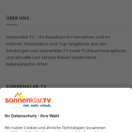
ÜBER UNS
sonnenklar.TV - Ihr Reisebüro im Fernsehen und im
Internet. Reisevideos und Top-Angebote aus den
Sendungen von sonnenklar.TV sowie Frühbucherangebote
und aktuelle Last Minute Reisen lassen keine
Reisewünsche offen.
SONNENKLAR.TV
zur Webseite
Firmenprofil
Reisegutscheine
Beliebte Reiseziele
Reisebüros