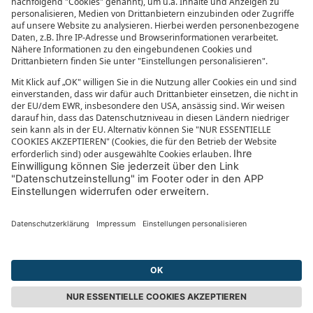
Impressum
Datenschutzübersicht
Informationen zur Barrierefreiheit
MEHR VON SONNENKLAR.TV
Mediathek
sonnenklar.TV Empfangsdaten
sonnenklar.TV Programm
sonnenklar.TV App
sonnenklar.TV Blog
Reiselexikon
© 2026
sonnenklar.TV