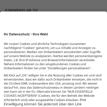
SONNENKLAR.TV
zur Webseite
Firmenprofil
Reisegutscheine
Beliebte Reiseziele
Reisebüros
Impressum
Datenschutzübersicht
Informationen zur Barrierefreiheit
MEHR VON SONNENKLAR.TV
Mediathek
sonnenklar.TV Empfangsdaten
sonnenklar.TV Programm