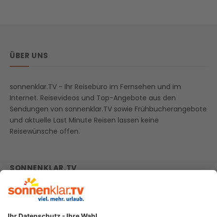
ÜBER UNS
sonnenklar.TV - Ihr Reisebüro im Fernsehen und im
Internet. Reisevideos und Top-Angebote aus den
Sendungen von sonnenklar.TV sowie Frühbucherangebote
und aktuelle Last Minute Reisen lassen keine
Reisewünsche offen.
SONNENKLAR.TV
zur Webseite
Firmenprofil