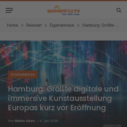
Home
»
Reiseart
»
Eigenanreise
»
Hamburg: Größte digitale und immersive Kunstausstellung Europas kurz vor Eröffnung
EIGENANREISE
Hamburg: Größte digitale und
immersive Kunstausstellung
Europas kurz vor Eröffnung
Von
Martin Adam
6. Juli 2026
@teamLab