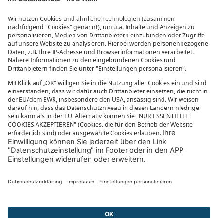
Reisegutscheine
Beliebte Reiseziele
Reisebüros
Impressum
Datenschutzübersicht
Informationen zur Barrierefreiheit
MEHR VON SONNENKLAR.TV
Mediathek
sonnenklar.TV Empfangsdaten
sonnenklar.TV Programm
sonnenklar.TV App
sonnenklar.TV Blog
Reiselexikon