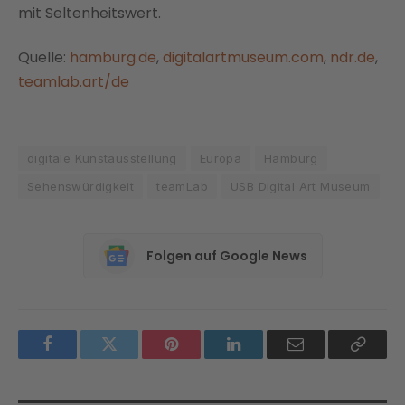
mit Seltenheitswert.
Quelle:
hamburg.de
,
digitalartmuseum.com
,
ndr.de
,
teamlab.art/de
digitale Kunstausstellung
Europa
Hamburg
Sehenswürdigkeit
teamLab
USB Digital Art Museum
Folgen auf Google News
Facebook
Twitter
Pinterest
LinkedIn
Email
Copy
Link