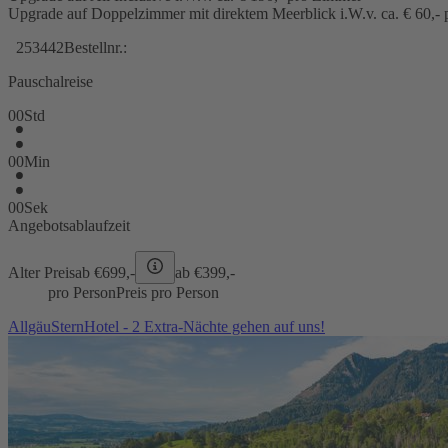
Upgrade auf Doppelzimmer mit direktem Meerblick i.W.v. ca. € 60,-
253442
Bestellnr.:
Pauschalreise
00
Std
00
Min
00
Sek
Angebotsablaufzeit
Alter Preis
ab €
699,-
ab €
399,-
pro Person
Preis pro Person
AllgäuSternHotel - 2 Extra-Nächte gehen auf uns!