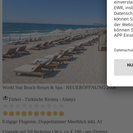
World Star Beach Resort & Spa - NEUERÖFFNUNG 2026
Türkei - Türkische Riviera - Alanya
8-tägige Flugreise, Doppelzimmer Meerblick inkl. AI
Upgrade auf All Inclusive i.W.v. ca. € 190,- pro Zimmer