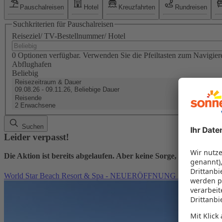
Pauschalreisen
Hotel
Kreuzfahrten
Rundreisen
Suchkriterien für Pauschalreisen
Reiseziel/ TV-Bestellnummer/ Hotel
0 Optionen verfügbar. Verwenden Sie die Pfeiltasten zum Navigier
Abflughafen
Beliebig
Reisezeitraum & Dauer
09.08.26 - 09.11.26, Beliebige Dauer
Reisende
2 Erwachsene
Suchen
Leider verpasst!
Die Aktion ist bereits abgelaufen. Aber keine Sorge, hier finden
World Star Beach Resort & Spa - NEUERÖFFNUNG 2026