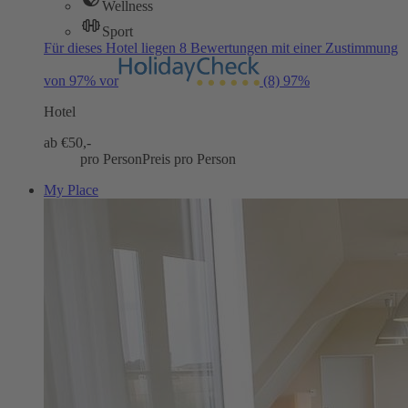
Wellness
Sport
Für dieses Hotel liegen 8 Bewertungen mit einer Zustimmung
von 97% vor
(8)
97%
Hotel
ab €
50,-
pro Person
Preis pro Person
My Place