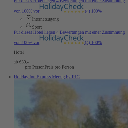
Für dieses Hotel liegen 4 Bewertungen mit einer Zustimmung
von 100% vor
(4)
100%
Internetzugang
Sport
Für dieses Hotel liegen 4 Bewertungen mit einer Zustimmung
von 100% vor
(4)
100%
Hotel
ab €
39,-
pro Person
Preis pro Person
Holiday Inn Express Merzig by IHG