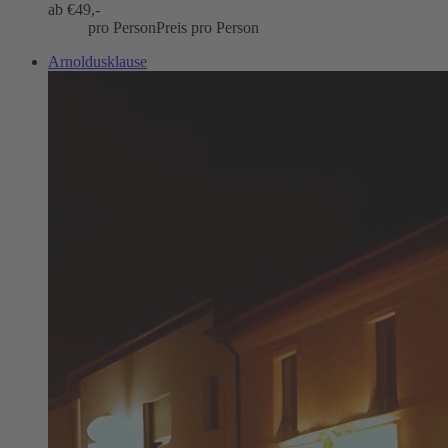
ab €
49,-
pro Person
Preis pro Person
Arnoldusklause