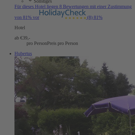
Sonstiges
Für dieses Hotel liegen 8 Bewertungen mit einer Zustimmung
von 81% vor
(8)
81%
Hotel
ab €
39,-
pro Person
Preis pro Person
Hubertus