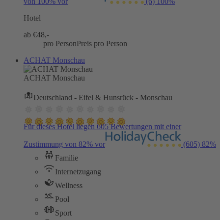
von 100% vor
(6)
100%
Hotel
ab €
48,-
pro Person
Preis pro Person
ACHAT Monschau
ACHAT Monschau
Deutschland - Eifel & Hunsrück - Monschau
Für dieses Hotel liegen 605 Bewertungen mit einer
Zustimmung von 82% vor
(605)
82%
Familie
Internetzugang
Wellness
Pool
Sport