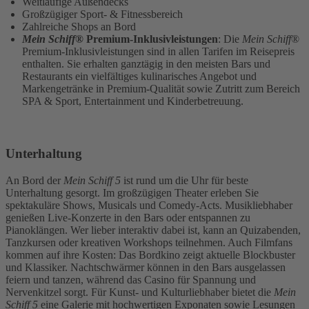
Weitläufige Außendecks
Großzügiger Sport- & Fitnessbereich
Zahlreiche Shops an Bord
Mein Schiff
® Premium-Inklusivleistungen
: Die
Mein Schiff
®
Premium-Inklusivleistungen sind in allen Tarifen im Reisepreis
enthalten. Sie erhalten ganztägig in den meisten Bars und
Restaurants ein vielfältiges kulinarisches Angebot und
Markengetränke in Premium-Qualität sowie Zutritt zum Bereich
SPA & Sport, Entertainment und Kinderbetreuung.
Unterhaltung
An Bord der
Mein Schiff 5
ist rund um die Uhr für beste
Unterhaltung gesorgt. Im großzügigen Theater erleben Sie
spektakuläre Shows, Musicals und Comedy-Acts. Musikliebhaber
genießen Live-Konzerte in den Bars oder entspannen zu
Pianoklängen. Wer lieber interaktiv dabei ist, kann an Quizabenden,
Tanzkursen oder kreativen Workshops teilnehmen. Auch Filmfans
kommen auf ihre Kosten: Das Bordkino zeigt aktuelle Blockbuster
und Klassiker. Nachtschwärmer können in den Bars ausgelassen
feiern und tanzen, während das Casino für Spannung und
Nervenkitzel sorgt. Für Kunst- und Kulturliebhaber bietet die
Mein
Schiff 5
eine Galerie mit hochwertigen Exponaten sowie Lesungen