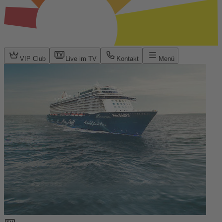
VIP Club
Live im TV
Kontakt
Menü