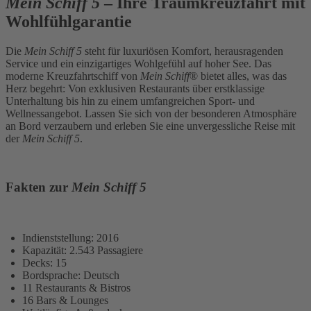
Mein Schiff 5
– Ihre Traumkreuzfahrt mit
Wohlfühlgarantie
Die
Mein Schiff 5
steht für luxuriösen Komfort, herausragenden
Service und ein einzigartiges Wohlgefühl auf hoher See. Das
moderne Kreuzfahrtschiff von
Mein Schiff
® bietet alles, was das
Herz begehrt: Von exklusiven Restaurants über erstklassige
Unterhaltung bis hin zu einem umfangreichen Sport- und
Wellnessangebot. Lassen Sie sich von der besonderen Atmosphäre
an Bord verzaubern und erleben Sie eine unvergessliche Reise mit
der
Mein Schiff 5
.
Fakten zur
Mein Schiff 5
Indienststellung: 2016
Kapazität: 2.543 Passagiere
Decks: 15
Bordsprache: Deutsch
11 Restaurants & Bistros
16 Bars & Lounges