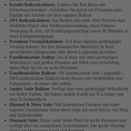
Kombi-Balkonkabinen
: Erleben Sie Ihre Reise mit
Ferienhauscharakter - Genießen Sie privat mit Freunden oder
Familie die Abende auf dem eigenen Balkon
SPA Balkonkabinen
: Auf Reisen mit mind. fünf Nächten inkl.
Wohlfühl-Paket: eine Wellnessanwendung, einen Fitness-
Workshop & -test, ein Ernährungscoaching sowie 60 Minuten in
einer Entspannungsloge.
Premium-Verandakabinen
: Auf Ihrer eigenen großzügigen
Veranda können Sie den fantastischen Meerblick in Ihrer
persönlichen Hängematte oder Ihrem Liegestuhl genießen.
Familienkabine Außen
: Die Kabine mit einer geräumigen
Wohnfläche und großen Fenstern mit Blick zum Schiffsbug
bietet Platz für bis zu sechs Personen.
Familienkabine Balkon
: Ob Spielekonsole oder Liegestuhl –
DieFamilienkabine Balkon bietet Raum zum Wohlfühlen und
Entspannen, ob innen oder außen.
Junior Suite Balkon
: Verfügt über eine großzügige Wohnfläche
mit hellen Farben. Sie haben zudem Zutritt zur X-Lounge und
dem X-Sonnendeck.
Himmel & Meer Suite
: Mit bodentiefen Fenstern und einer
eigenen Dachterrasse bietet diese Suite auf zwei Decks viel Platz
und Individualität.
Diamant Suite
: Diese Suite bietet Platz für sechs Personen und
verfügt über ein zusätzliches Schlafzimmer. Die große Veranda
direkt am Diamanten bietet viel Komfort.