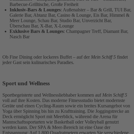
Barbecue-Grilltische, Große Freiheit
Inklusiv-Bars & Lounges
: Außenalster – Bar & Grill, TUI Bar,
Galerie Bar, Abtanz Bar, Casino & Lounge, Eis Bar, Himmel &
Meer Lounge, Schau Bar, Studio Bar, Unverzicht Bar,
Überschau Bar, X-Bar, X-Lounge
Exklusive Bars & Lounges
: Champagner Treff, Diamant Bar,
Nasch Bar
Ob Fine Dining oder lockeres Buffet – auf der
Mein Schiff 5
findet
jeder Gast sein kulinarisches Paradies.
Sport und Wellness
Sportbegeisterte und Wellnessliebhaber kommen auf
Mein Schiff 5
voll auf ihre Kosten. Das moderne Fitnessstudio bietet modernste
Geräte und einen Cycling-Raum sowie ein breites Kursangebot von
Yoga über Spinning bis hin zu Krafttraining. Die Joggingstrecke an
Deck ermöglicht Sport mit Meerblick, während die Arena für
Mannschaftssportarten wie Basketball oder Volleyball genutzt
werden kann. Der SPA & Meer-Bereich ist eine Oase der
Entspannung: Auf 1.800 Quadratmetern erwarten Sie verschiedene