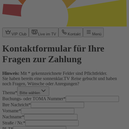
VIP Club
Live im TV
Kontakt
Menü
Kontaktformular für Ihre
Fragen zur Zahlung
Hinweis:
Mit
*
gekennzeichnete Felder sind Pflichtfelder.
Sie haben bereits eine sonnenklar.TV Reise gebucht und haben
noch Fragen, Wünsche oder Anregungen?
Thema
*
Bitte wählen
Buchungs- oder TOMA Nummer
*
Ihre Nachricht
*
Vorname
*
Nachname
*
Straße / Nr.
*
PLZ
*