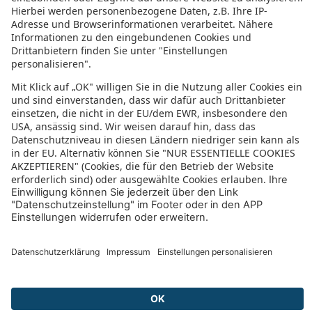
Telefon
*
Sie erhalten an Ihre oben genannte Emailadresse eine
unverschlüsselte Bestätigungs-Email, bei der sämtliche Ihrer
Angaben wiedergegeben werden.
JETZT ABSENDEN
Bevor Sie Ihre Anfrage versenden,
können diese Fragen & Antworten
hilfreich sein:
Wann ist die Restzahlung fällig?
Bekomme ich eine Zahlungseingangsbestätigung?
Wie kann ich meine Urlaubsreise bezahlen?