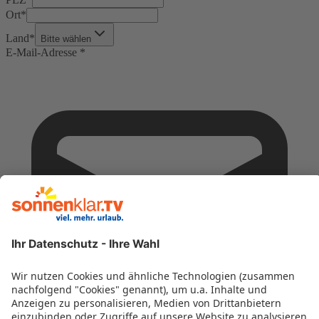
Ort
*
Land
*
Bitte wählen
E-Mail-Adresse
*