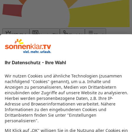
VIP Club
Live im TV
Kontakt
Menü
Kontaktformular für Ihr
Feedback nach der Reise
Hinweis:
Mit
*
gekennzeichnete Felder sind Pflichtfelder.
Ihre Reise ist bereits abgeschlossen und Sie hatten
Unannehmlichkeiten während Ihrer bei sonnenklar.TV gebuchten
Reise? Das tut uns leid. Nutzen Sie bitte unser Feedbackformular.
Wir kümmern uns um Ihr Anliegen.
Buchungs- oder TOMA Nummer:
*
Reiseleitung vor Ort kontaktiert?
*
Bitte wählen
Ihr Feedback
*
Dokumente/Bilder vorhanden?
*
Bitte wählen