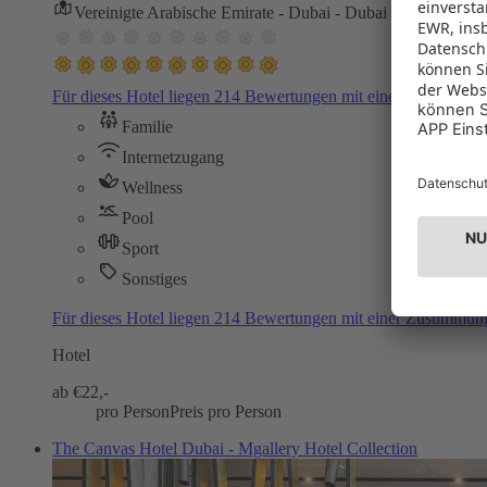
Vereinigte Arabische Emirate - Dubai - Dubai
Für dieses Hotel liegen 214 Bewertungen mit einer Zustimmu
Familie
Internetzugang
Wellness
Pool
Sport
Sonstiges
Für dieses Hotel liegen 214 Bewertungen mit einer Zustimmu
Hotel
ab €
22,-
pro Person
Preis pro Person
The Canvas Hotel Dubai - Mgallery Hotel Collection