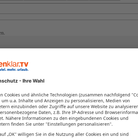
en.
nnen Sie sich einen Aufenthalt voller Exklusivität, erstklassigem Servi
mberaubenden Lagen, ob am Strand der Malediven, in der Skyline Duba
höchstem Komfort. Buchen Sie jetzt und erleben Sie Urlaub auf dem hö