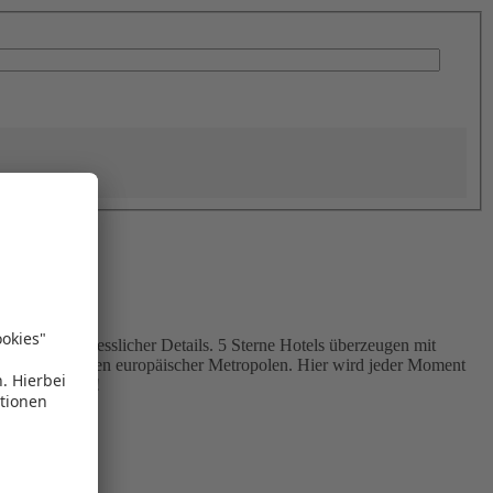
ce und unvergesslicher Details. 5 Sterne Hotels überzeugen mit
is oder inmitten europäischer Metropolen. Hier wird jeder Moment
chsten Niveau!