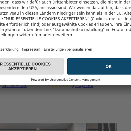
ng von 99% vor
(214)
99%
ng von 99% vor
(214)
99%