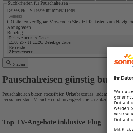
Suchkriterien für Pauschalreisen
Reiseziel/ TV-Bestellnummer/ Hotel
0 Optionen verfügbar. Verwenden Sie die Pfeiltasten zum Navigier
Abflughafen
Beliebig
Reisezeitraum & Dauer
11.08.26 - 11.11.26, Beliebige Dauer
Reisende
2 Erwachsene
Suchen
Pauschalreisen günstig buchen
Pauschalreisen bieten stressfreien Urlaubsgenuss, indem Flug und Hot
bei sonnenklar.TV buchen und unvergessliche Urlaubsmomente erleb
Top TV-Angebote inklusive Flug