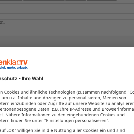
en.
el in einem Paket kombiniert werden – das spart Zeit und Geld. Nutzen 
en!