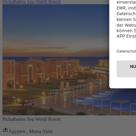
Pickalbatros Sea World Resort
Pickalbatros Sea World Resort
Ägypten - Marsa Alam