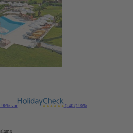
n 96% vor
(2407)
96%
altung