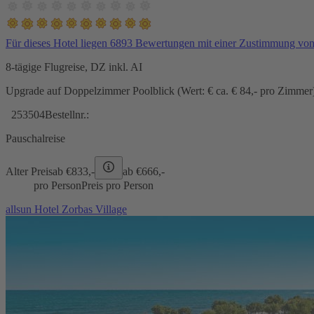
Für dieses Hotel liegen 6893 Bewertungen mit einer Zustimmung vo
8-tägige Flugreise, DZ inkl. AI
Upgrade auf Doppelzimmer Poolblick (Wert: € ca. € 84,- pro Zimmer) 
253504
Bestellnr.:
Pauschalreise
Alter Preis
ab €
833,-
ab €
666,-
pro Person
Preis pro Person
allsun Hotel Zorbas Village