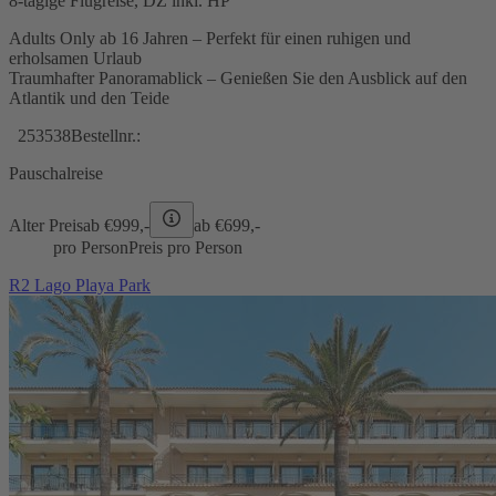
8-tägige Flugreise, DZ inkl. HP
Adults Only ab 16 Jahren – Perfekt für einen ruhigen und
erholsamen Urlaub
Traumhafter Panoramablick – Genießen Sie den Ausblick auf den
Atlantik und den Teide
253538
Bestellnr.:
Pauschalreise
Alter Preis
ab €
999,-
ab €
699,-
pro Person
Preis pro Person
R2 Lago Playa Park