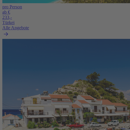
pro Person
ab €
233,-
Türkei
Alle Angebote