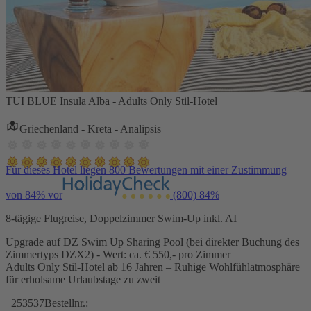
TUI BLUE Insula Alba - Adults Only Stil-Hotel
Griechenland - Kreta - Analipsis
Für dieses Hotel liegen 800 Bewertungen mit einer Zustimmung
von 84% vor
(800)
84%
8-tägige Flugreise, Doppelzimmer Swim-Up inkl. AI
Upgrade auf DZ Swim Up Sharing Pool (bei direkter Buchung des
Zimmertyps DZX2) - Wert: ca. € 550,- pro Zimmer
Adults Only Stil-Hotel ab 16 Jahren – Ruhige Wohlfühlatmosphäre
für erholsame Urlaubstage zu zweit
253537
Bestellnr.: