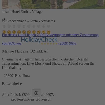
allsun Hotel Zorbas Village
Griechenland - Kreta - Anissaras
Für dieses Hotel liegen 2389 Bewertungen mit einer Zustimmung
von 96% vor
(2389)
96%
8-tägige Flugreise, DZ inkl. AI
Charmante Anlage im landestypischen, kretischen Dorfstil
Tagesanimation, Live-Musik und Shows am Abend sorgen für
Unterhaltung
253001
Bestellnr.:
Pauschalreise
Alter Preis
ab €
899,-
ab €
697,-
pro Person
Preis pro Person