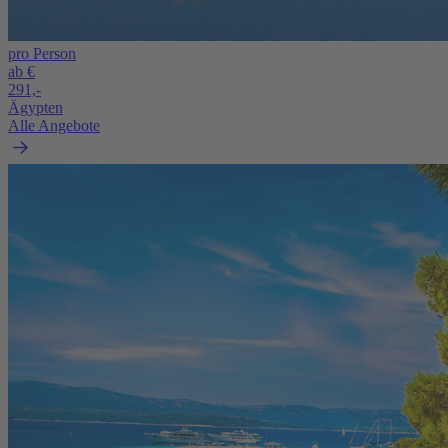
pro Person
ab €
291,-
Ägypten
Alle Angebote