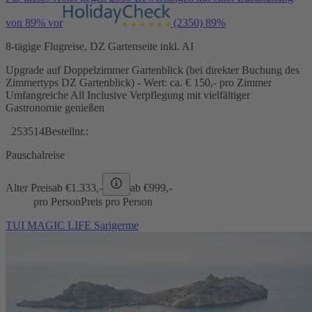
von 89% vor
(2350)
89%
8-tägige Flugreise, DZ Gartenseite inkl. AI
Upgrade auf Doppelzimmer Gartenblick (bei direkter Buchung des
Zimmertyps DZ Gartenblick) - Wert: ca. € 150,- pro Zimmer
Umfangreiche All Inclusive Verpflegung mit vielfältiger
Gastronomie genießen
253514
Bestellnr.:
Pauschalreise
Alter Preis
ab €
1.333,-
ab €
999,-
pro Person
Preis pro Person
TUI MAGIC LIFE Sarigerme