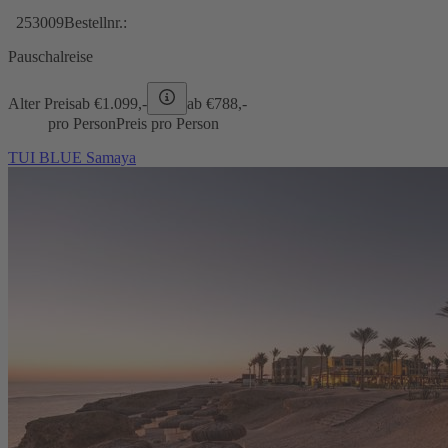
253009
Bestellnr.:
Pauschalreise
Alter Preis
ab €
1.099,-
ab €
788,-
pro Person
Preis pro Person
TUI BLUE Samaya