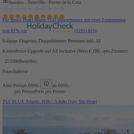
Spanien - Teneriffa - Puerto de la Cruz
Für dieses Hotel liegen 1191 Bewertungen mit einer Zustimmung
von 81% vor
(1191)
81%
8-tägige Flugreise, Doppelzimmer Premium inkl. AI
Kostenfreies Upgrade auf All Inclusive (Wert € 199.- pro Zimmer)
253500
Bestellnr.:
Pauschalreise
Alter Preis
ab €
899,-
ab €
699,-
pro Person
Preis pro Person
TUI BLUE Atlantic Hills - Adults Only Stil-Hotel