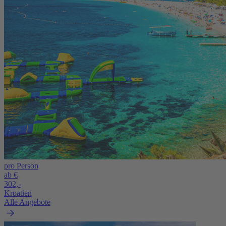
pro Person
ab €
302,-
Kroatien
Alle Angebote