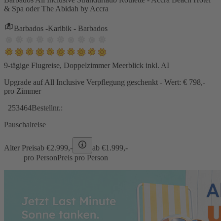
& Spa oder The Abidah by Accra
Barbados -Karibik - Barbados
9-tägige Flugreise, Doppelzimmer Meerblick inkl. AI
Upgrade auf All Inclusive Verpflegung geschenkt - Wert: € 798,-
pro Zimmer
253464
Bestellnr.:
Pauschalreise
Alter Preis
ab €
2.999,-
ab €
1.999,-
pro Person
Preis pro Person