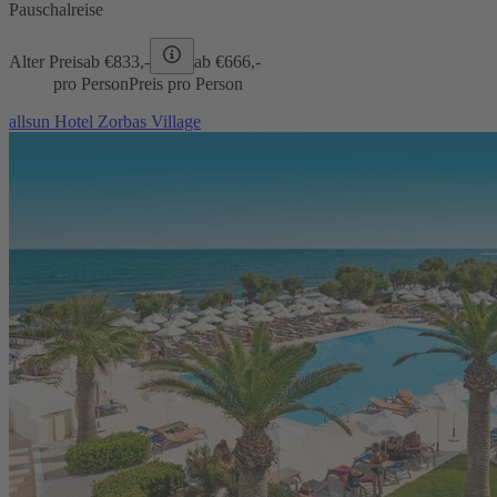
Pauschalreise
Alter Preis
ab €
833,-
ab €
666,-
pro Person
Preis pro Person
allsun Hotel Zorbas Village