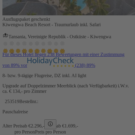
Ausflugspaket geschenkt
Kiwengwa Beach Resort - Traumurlaub inkl. Safari
Tansania, Vereinigte Republik - Ostküste - Kiwengwa
Für dieses Hotel liegen 238 Bewertungen mit einer Zustimmung
von 89% vor
(238)
89%
8- bzw. 9-tägige Flugreise, DZ inkl. AI light
Upgrade auf Doppelzimmer Meerblick (nach Verfügbarkeit) i.W.v.
ca. € 134,- pro Zimmer
253519
Bestellnr.:
Pauschalreise
Alter Preis
ab €
2.296,-
ab €
1.699,-
pro Person
Preis pro Person