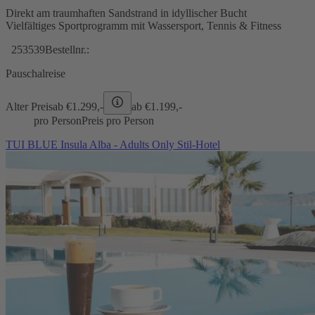
Direkt am traumhaften Sandstrand in idyllischer Bucht
Vielfältiges Sportprogramm mit Wassersport, Tennis & Fitness
253539
Bestellnr.:
Pauschalreise
Alter Preis
ab €
1.299,-
ab €
1.199,-
pro Person
Preis pro Person
TUI BLUE Insula Alba - Adults Only Stil-Hotel