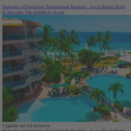
Barbados All Inclusive Strandurlaub Roulette - Accra Beach Hotel
& Spa oder The Abidah by Accra
Upgrade auf All Inclusive
Barbados All Inclusive Strandurlaub Roulette - Accra Beach Hotel