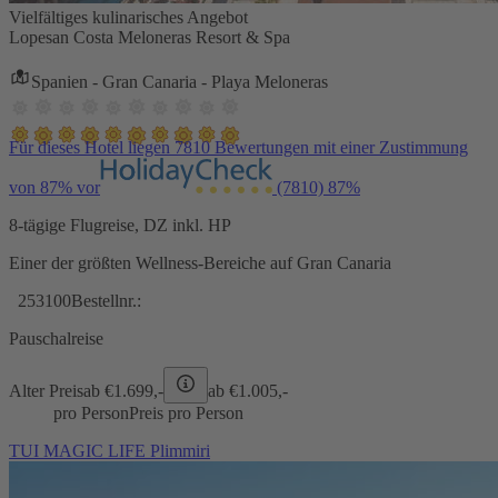
Vielfältiges kulinarisches Angebot
Lopesan Costa Meloneras Resort & Spa
Spanien - Gran Canaria - Playa Meloneras
Für dieses Hotel liegen 7810 Bewertungen mit einer Zustimmung
von 87% vor
(7810)
87%
8-tägige Flugreise, DZ inkl. HP
Einer der größten Wellness-Bereiche auf Gran Canaria
253100
Bestellnr.:
Pauschalreise
Alter Preis
ab €
1.699,-
ab €
1.005,-
pro Person
Preis pro Person
TUI MAGIC LIFE Plimmiri