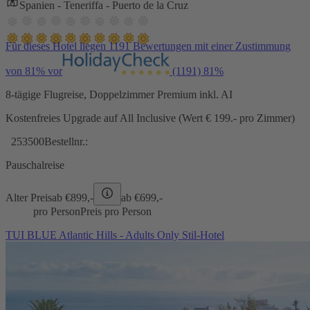
Spanien - Teneriffa - Puerto de la Cruz
Für dieses Hotel liegen 1191 Bewertungen mit einer Zustimmung
von 81% vor
(1191)
81%
8-tägige Flugreise, Doppelzimmer Premium inkl. AI
Kostenfreies Upgrade auf All Inclusive (Wert € 199.- pro Zimmer)
253500
Bestellnr.:
Pauschalreise
Alter Preis
ab €
899,-
ab €
699,-
pro Person
Preis pro Person
TUI BLUE Atlantic Hills - Adults Only Stil-Hotel