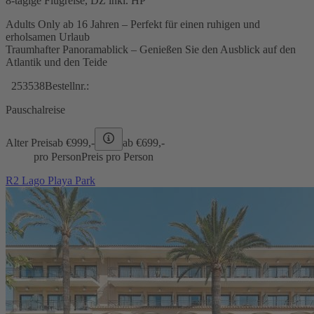
8-tägige Flugreise, DZ inkl. HP
Adults Only ab 16 Jahren – Perfekt für einen ruhigen und
erholsamen Urlaub
Traumhafter Panoramablick – Genießen Sie den Ausblick auf den
Atlantik und den Teide
253538
Bestellnr.:
Pauschalreise
Alter Preis
ab €
999,-
ab €
699,-
pro Person
Preis pro Person
R2 Lago Playa Park