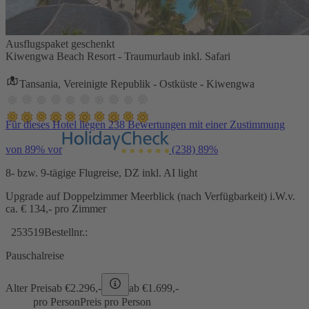
Ausflugspaket geschenkt
Kiwengwa Beach Resort - Traumurlaub inkl. Safari
Tansania, Vereinigte Republik - Ostküste - Kiwengwa
Für dieses Hotel liegen 238 Bewertungen mit einer Zustimmung
von 89% vor
(238)
89%
8- bzw. 9-tägige Flugreise, DZ inkl. AI light
Upgrade auf Doppelzimmer Meerblick (nach Verfügbarkeit) i.W.v.
ca. € 134,- pro Zimmer
253519
Bestellnr.:
Pauschalreise
Alter Preis
ab €
2.296,-
ab €
1.699,-
pro Person
Preis pro Person