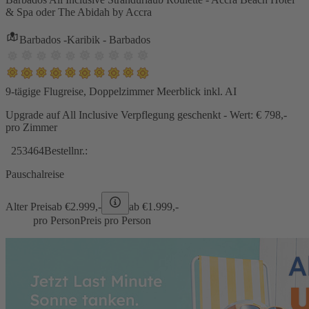
& Spa oder The Abidah by Accra
Barbados -Karibik - Barbados
9-tägige Flugreise, Doppelzimmer Meerblick inkl. AI
Upgrade auf All Inclusive Verpflegung geschenkt - Wert: € 798,-
pro Zimmer
253464
Bestellnr.:
Pauschalreise
Alter Preis
ab €
2.999,-
ab €
1.999,-
pro Person
Preis pro Person