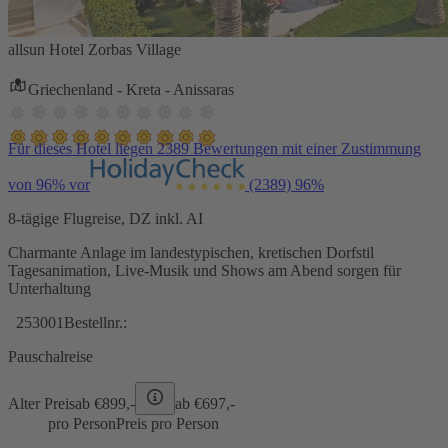
allsun Hotel Zorbas Village
Griechenland - Kreta - Anissaras
Für dieses Hotel liegen 2389 Bewertungen mit einer Zustimmung
von 96% vor
(2389)
96%
8-tägige Flugreise, DZ inkl. AI
Charmante Anlage im landestypischen, kretischen Dorfstil
Tagesanimation, Live-Musik und Shows am Abend sorgen für
Unterhaltung
253001
Bestellnr.:
Pauschalreise
Alter Preis
ab €
899,-
ab €
697,-
pro Person
Preis pro Person