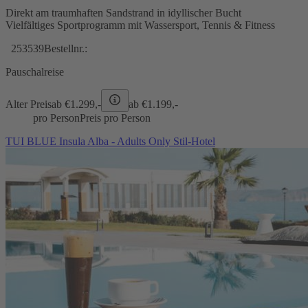
Direkt am traumhaften Sandstrand in idyllischer Bucht
Vielfältiges Sportprogramm mit Wassersport, Tennis & Fitness
253539
Bestellnr.:
Pauschalreise
Alter Preis
ab €
1.299,-
ab €
1.199,-
pro Person
Preis pro Person
TUI BLUE Insula Alba - Adults Only Stil-Hotel