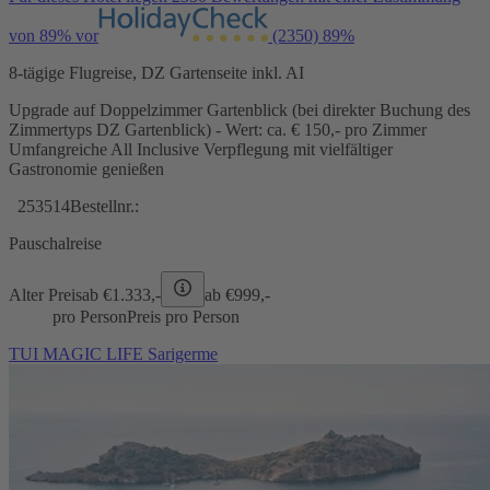
von 89% vor
(2350)
89%
8-tägige Flugreise, DZ Gartenseite inkl. AI
Upgrade auf Doppelzimmer Gartenblick (bei direkter Buchung des
Zimmertyps DZ Gartenblick) - Wert: ca. € 150,- pro Zimmer
Umfangreiche All Inclusive Verpflegung mit vielfältiger
Gastronomie genießen
253514
Bestellnr.:
Pauschalreise
Alter Preis
ab €
1.333,-
ab €
999,-
pro Person
Preis pro Person
TUI MAGIC LIFE Sarigerme