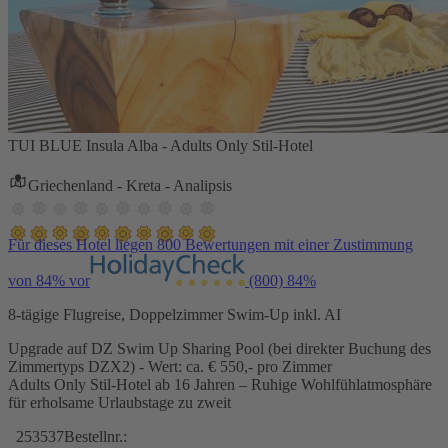
TUI BLUE Insula Alba - Adults Only Stil-Hotel
Griechenland - Kreta - Analipsis
Für dieses Hotel liegen 800 Bewertungen mit einer Zustimmung
von 84% vor
(800)
84%
8-tägige Flugreise, Doppelzimmer Swim-Up inkl. AI
Upgrade auf DZ Swim Up Sharing Pool (bei direkter Buchung des
Zimmertyps DZX2) - Wert: ca. € 550,- pro Zimmer
Adults Only Stil-Hotel ab 16 Jahren – Ruhige Wohlfühlatmosphäre
für erholsame Urlaubstage zu zweit
253537
Bestellnr.: