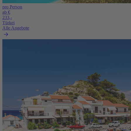
pro Person
ab €
233,-
Türkei
Alle Angebote