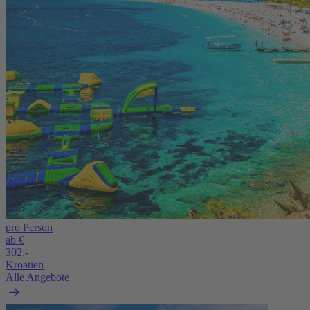
pro Person
ab €
302,-
Kroatien
Alle Angebote