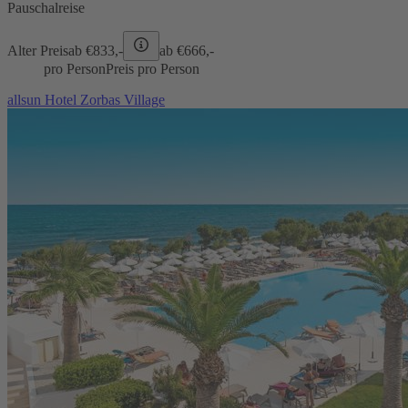
Pauschalreise
Alter Preis
ab €
833,-
ab €
666,-
pro Person
Preis pro Person
allsun Hotel Zorbas Village