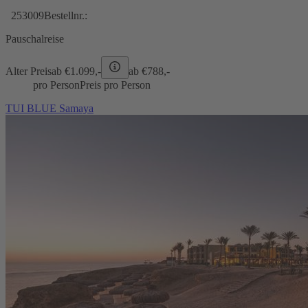
253009
Bestellnr.:
Pauschalreise
Alter Preis
ab €
1.099,-
ab €
788,-
pro Person
Preis pro Person
TUI BLUE Samaya