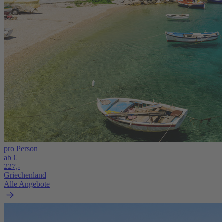
pro Person
ab €
227,-
Griechenland
Alle Angebote