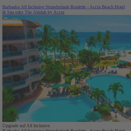
Barbados All Inclusive Strandurlaub Roulette - Accra Beach Hotel
& Spa oder The Abidah by Accra
Upgrade auf All Inclusive
Barbados All Inclusive Strandurlaub Roulette - Accra Beach Hotel