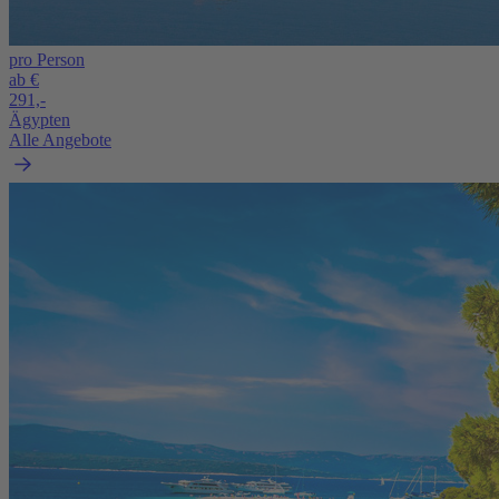
pro Person
ab €
291,-
Ägypten
Alle Angebote