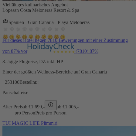
Vielfältiges kulinarisches Angebot
Lopesan Costa Meloneras Resort & Spa
Spanien - Gran Canaria - Playa Meloneras
Für dieses Hotel liegen 7810 Bewertungen mit einer Zustimmung
von 87% vor
(7810)
87%
8-tägige Flugreise, DZ inkl. HP
Einer der größten Wellness-Bereiche auf Gran Canaria
253100
Bestellnr.:
Pauschalreise
Alter Preis
ab €
1.699,-
ab €
1.005,-
pro Person
Preis pro Person
TUI MAGIC LIFE Plimmiri