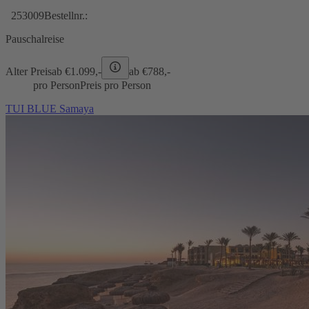
253009
Bestellnr.:
Pauschalreise
Alter Preis
ab €
1.099,-
ab €
788,-
pro Person
Preis pro Person
TUI BLUE Samaya