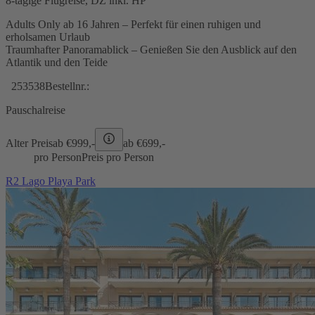
8-tägige Flugreise, DZ inkl. HP
Adults Only ab 16 Jahren – Perfekt für einen ruhigen und
erholsamen Urlaub
Traumhafter Panoramablick – Genießen Sie den Ausblick auf den
Atlantik und den Teide
253538
Bestellnr.:
Pauschalreise
Alter Preis
ab €
999,-
ab €
699,-
pro Person
Preis pro Person
R2 Lago Playa Park