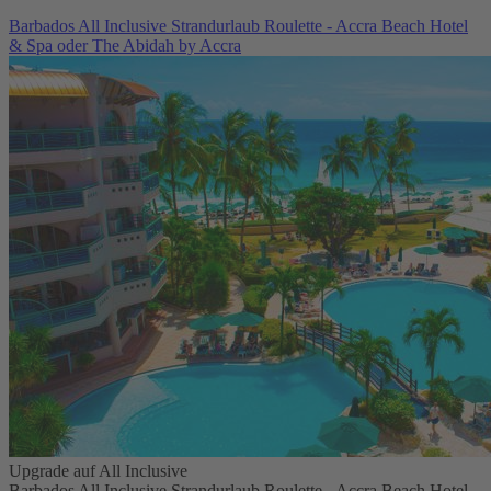
Barbados All Inclusive Strandurlaub Roulette - Accra Beach Hotel
& Spa oder The Abidah by Accra
Upgrade auf All Inclusive
Barbados All Inclusive Strandurlaub Roulette - Accra Beach Hotel