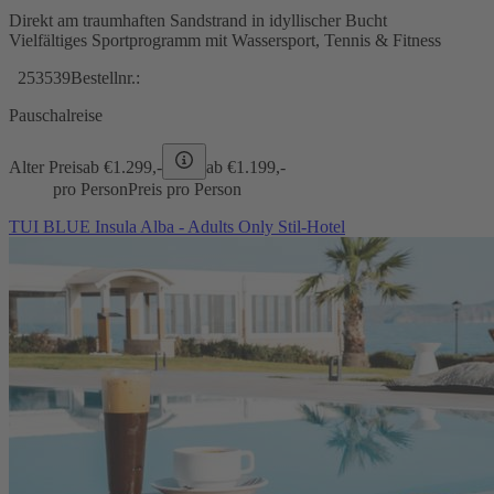
Direkt am traumhaften Sandstrand in idyllischer Bucht
Vielfältiges Sportprogramm mit Wassersport, Tennis & Fitness
253539
Bestellnr.:
Pauschalreise
Alter Preis
ab €
1.299,-
ab €
1.199,-
pro Person
Preis pro Person
TUI BLUE Insula Alba - Adults Only Stil-Hotel