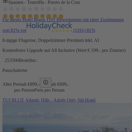
Spanien - Teneriffa - Puerto de la Cruz
Für dieses Hotel liegen 1191 Bewertungen mit einer Zustimmung
von 81% vor
(1191)
81%
8-tägige Flugreise, Doppelzimmer Premium inkl. AI
Kostenfreies Upgrade auf All Inclusive (Wert € 199.- pro Zimmer)
253500
Bestellnr.:
Pauschalreise
Alter Preis
ab €
899,-
ab €
699,-
pro Person
Preis pro Person
TUI BLUE Atlantic Hills - Adults Only Stil-Hotel