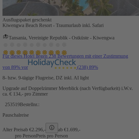
Ausflugspaket geschenkt
Kiwengwa Beach Resort - Traumurlaub inkl. Safari
Tansania, Vereinigte Republik - Ostküste - Kiwengwa
Für dieses Hotel liegen 238 Bewertungen mit einer Zustimmung
von 89% vor
(238)
89%
8- bzw. 9-tägige Flugreise, DZ inkl. AI light
Upgrade auf Doppelzimmer Meerblick (nach Verfügbarkeit) i.W.v.
ca. € 134,- pro Zimmer
253519
Bestellnr.:
Pauschalreise
Alter Preis
ab €
2.296,-
ab €
1.699,-
pro Person
Preis pro Person