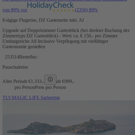
von 89% vor
(2350)
89%
8-tägige Flugreise, DZ Gartenseite inkl. AI
Upgrade auf Doppelzimmer Gartenblick (bei direkter Buchung des
Zimmertyps DZ Gartenblick) - Wert: ca. € 150,- pro Zimmer
Umfangreiche All Inclusive Verpflegung mit vielfältiger
Gastronomie genießen
253514
Bestellnr.:
Pauschalreise
Alter Preis
ab €
1.333,-
ab €
999,-
pro Person
Preis pro Person
TUI MAGIC LIFE Sarigerme