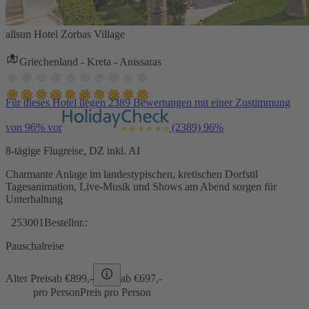
allsun Hotel Zorbas Village
Griechenland - Kreta - Anissaras
Für dieses Hotel liegen 2389 Bewertungen mit einer Zustimmung
von 96% vor
(2389)
96%
8-tägige Flugreise, DZ inkl. AI
Charmante Anlage im landestypischen, kretischen Dorfstil
Tagesanimation, Live-Musik und Shows am Abend sorgen für
Unterhaltung
253001
Bestellnr.:
Pauschalreise
Alter Preis
ab €
899,-
ab €
697,-
pro Person
Preis pro Person