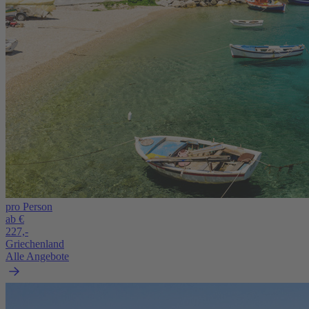
pro Person
ab €
227,-
Griechenland
Alle Angebote