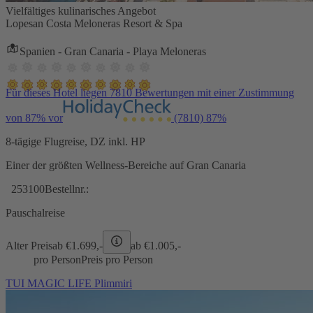
Vielfältiges kulinarisches Angebot
Lopesan Costa Meloneras Resort & Spa
Spanien - Gran Canaria - Playa Meloneras
Für dieses Hotel liegen 7810 Bewertungen mit einer Zustimmung
von 87% vor
(7810)
87%
8-tägige Flugreise, DZ inkl. HP
Einer der größten Wellness-Bereiche auf Gran Canaria
253100
Bestellnr.:
Pauschalreise
Alter Preis
ab €
1.699,-
ab €
1.005,-
pro Person
Preis pro Person
TUI MAGIC LIFE Plimmiri