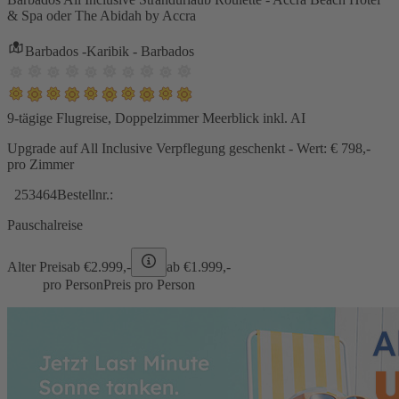
& Spa oder The Abidah by Accra
Barbados -Karibik - Barbados
9-tägige Flugreise, Doppelzimmer Meerblick inkl. AI
Upgrade auf All Inclusive Verpflegung geschenkt - Wert: € 798,-
pro Zimmer
253464
Bestellnr.:
Pauschalreise
Alter Preis
ab €
2.999,-
ab €
1.999,-
pro Person
Preis pro Person