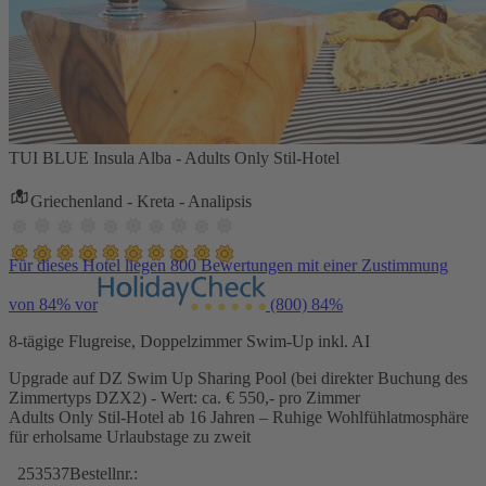
TUI BLUE Insula Alba - Adults Only Stil-Hotel
Griechenland - Kreta - Analipsis
Für dieses Hotel liegen 800 Bewertungen mit einer Zustimmung
von 84% vor
(800)
84%
8-tägige Flugreise, Doppelzimmer Swim-Up inkl. AI
Upgrade auf DZ Swim Up Sharing Pool (bei direkter Buchung des
Zimmertyps DZX2) - Wert: ca. € 550,- pro Zimmer
Adults Only Stil-Hotel ab 16 Jahren – Ruhige Wohlfühlatmosphäre
für erholsame Urlaubstage zu zweit
253537
Bestellnr.: