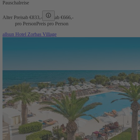
Pauschalreise
Alter Preis
ab €
833,-
ab €
666,-
pro Person
Preis pro Person
allsun Hotel Zorbas Village