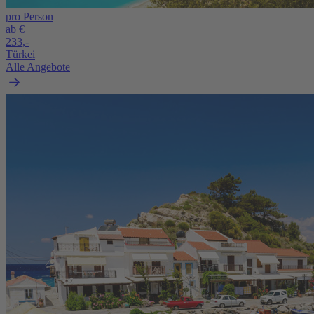
pro Person
ab €
233,-
Türkei
Alle Angebote