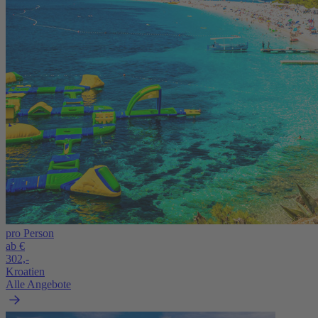
pro Person
ab €
302,-
Kroatien
Alle Angebote