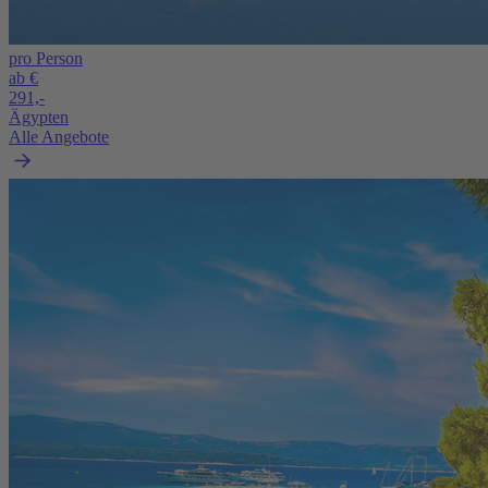
pro Person
ab €
291,-
Ägypten
Alle Angebote