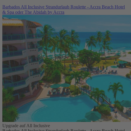
Barbados All Inclusive Strandurlaub Roulette - Accra Beach Hotel
& Spa oder The Abidah by Accra
Upgrade auf All Inclusive
Barbados All Inclusive Strandurlaub Roulette - Accra Beach Hotel