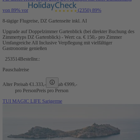
von 89% vor
(2350)
89%
8-tägige Flugreise, DZ Gartenseite inkl. AI
Upgrade auf Doppelzimmer Gartenblick (bei direkter Buchung des
Zimmertyps DZ Gartenblick) - Wert: ca. € 150,- pro Zimmer
Umfangreiche All Inclusive Verpflegung mit vielfältiger
Gastronomie genießen
253514
Bestellnr.:
Pauschalreise
Alter Preis
ab €
1.333,-
ab €
999,-
pro Person
Preis pro Person
TUI MAGIC LIFE Sarigerme