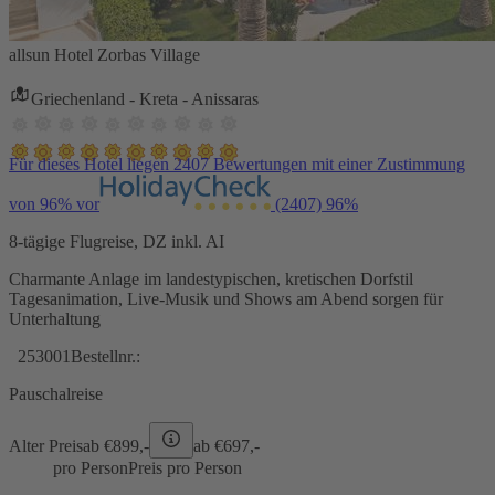
allsun Hotel Zorbas Village
Griechenland - Kreta - Anissaras
Für dieses Hotel liegen 2407 Bewertungen mit einer Zustimmung
von 96% vor
(2407)
96%
8-tägige Flugreise, DZ inkl. AI
Charmante Anlage im landestypischen, kretischen Dorfstil
Tagesanimation, Live-Musik und Shows am Abend sorgen für
Unterhaltung
253001
Bestellnr.:
Pauschalreise
Alter Preis
ab €
899,-
ab €
697,-
pro Person
Preis pro Person