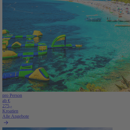
pro Person
ab €
275,-
Kroatien
Alle Angebote