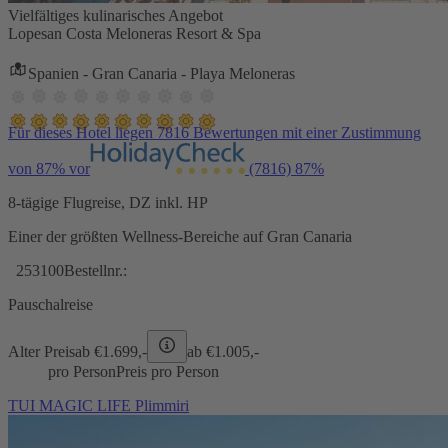
Vielfältiges kulinarisches Angebot
Lopesan Costa Meloneras Resort & Spa
Spanien - Gran Canaria - Playa Meloneras
Für dieses Hotel liegen 7816 Bewertungen mit einer Zustimmung
von 87% vor
(7816)
87%
8-tägige Flugreise, DZ inkl. HP
Einer der größten Wellness-Bereiche auf Gran Canaria
253100
Bestellnr.:
Pauschalreise
Alter Preis
ab €
1.699,-
ab €
1.005,-
pro Person
Preis pro Person
TUI MAGIC LIFE Plimmiri