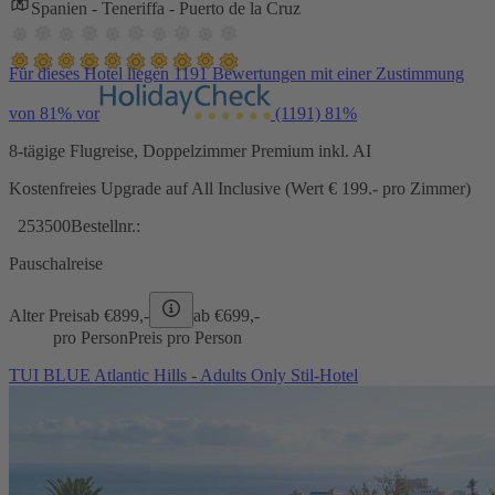
Spanien - Teneriffa - Puerto de la Cruz
Für dieses Hotel liegen 1191 Bewertungen mit einer Zustimmung
von 81% vor
(1191)
81%
8-tägige Flugreise, Doppelzimmer Premium inkl. AI
Kostenfreies Upgrade auf All Inclusive (Wert € 199.- pro Zimmer)
253500
Bestellnr.:
Pauschalreise
Alter Preis
ab €
899,-
ab €
699,-
pro Person
Preis pro Person
TUI BLUE Atlantic Hills - Adults Only Stil-Hotel