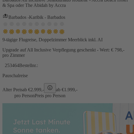
& Spa oder The Abidah by Accra
Barbados -Karibik - Barbados
9-tägige Flugreise, Doppelzimmer Meerblick inkl. AI
Upgrade auf All Inclusive Verpflegung geschenkt - Wert: € 798,-
pro Zimmer
253464
Bestellnr.:
Pauschalreise
Alter Preis
ab €
2.999,-
ab €
1.999,-
pro Person
Preis pro Person