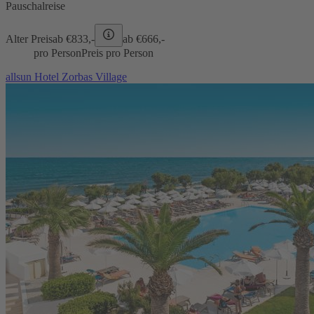
Pauschalreise
Alter Preis
ab €
833,-
ab €
666,-
pro Person
Preis pro Person
allsun Hotel Zorbas Village