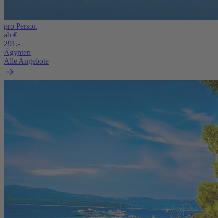
pro Person
ab €
291,-
Ägypten
Alle Angebote