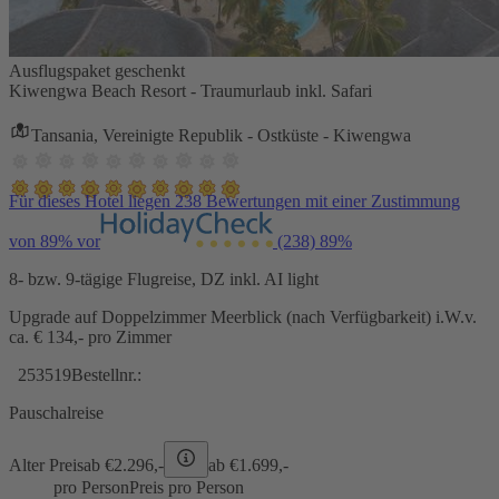
Ausflugspaket geschenkt
Kiwengwa Beach Resort - Traumurlaub inkl. Safari
Tansania, Vereinigte Republik - Ostküste - Kiwengwa
Für dieses Hotel liegen 238 Bewertungen mit einer Zustimmung
von 89% vor
(238)
89%
8- bzw. 9-tägige Flugreise, DZ inkl. AI light
Upgrade auf Doppelzimmer Meerblick (nach Verfügbarkeit) i.W.v.
ca. € 134,- pro Zimmer
253519
Bestellnr.:
Pauschalreise
Alter Preis
ab €
2.296,-
ab €
1.699,-
pro Person
Preis pro Person