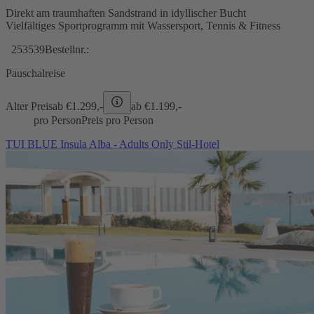
Direkt am traumhaften Sandstrand in idyllischer Bucht
Vielfältiges Sportprogramm mit Wassersport, Tennis & Fitness
253539
Bestellnr.:
Pauschalreise
Alter Preis
ab €
1.299,-
ab €
1.199,-
pro Person
Preis pro Person
TUI BLUE Insula Alba - Adults Only Stil-Hotel