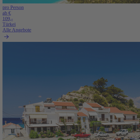
pro Person
ab €
109,-
Türkei
Alle Angebote