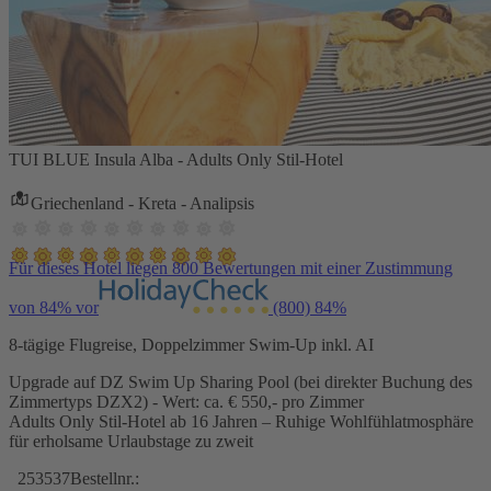
TUI BLUE Insula Alba - Adults Only Stil-Hotel
Griechenland - Kreta - Analipsis
Für dieses Hotel liegen 800 Bewertungen mit einer Zustimmung
von 84% vor
(800)
84%
8-tägige Flugreise, Doppelzimmer Swim-Up inkl. AI
Upgrade auf DZ Swim Up Sharing Pool (bei direkter Buchung des
Zimmertyps DZX2) - Wert: ca. € 550,- pro Zimmer
Adults Only Stil-Hotel ab 16 Jahren – Ruhige Wohlfühlatmosphäre
für erholsame Urlaubstage zu zweit
253537
Bestellnr.: