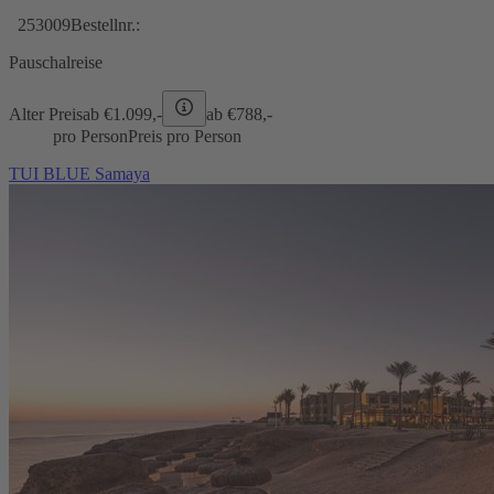
253009
Bestellnr.:
Pauschalreise
Alter Preis
ab €
1.099,-
ab €
788,-
pro Person
Preis pro Person
TUI BLUE Samaya