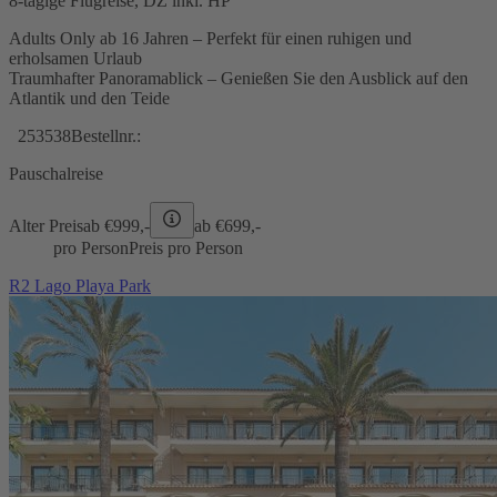
8-tägige Flugreise, DZ inkl. HP
Adults Only ab 16 Jahren – Perfekt für einen ruhigen und
erholsamen Urlaub
Traumhafter Panoramablick – Genießen Sie den Ausblick auf den
Atlantik und den Teide
253538
Bestellnr.:
Pauschalreise
Alter Preis
ab €
999,-
ab €
699,-
pro Person
Preis pro Person
R2 Lago Playa Park