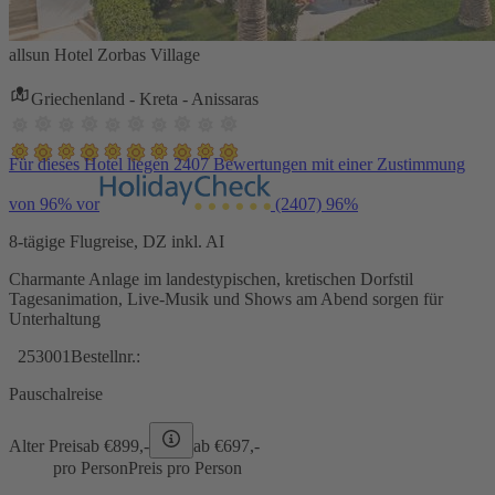
allsun Hotel Zorbas Village
Griechenland - Kreta - Anissaras
Für dieses Hotel liegen 2407 Bewertungen mit einer Zustimmung
von 96% vor
(2407)
96%
8-tägige Flugreise, DZ inkl. AI
Charmante Anlage im landestypischen, kretischen Dorfstil
Tagesanimation, Live-Musik und Shows am Abend sorgen für
Unterhaltung
253001
Bestellnr.:
Pauschalreise
Alter Preis
ab €
899,-
ab €
697,-
pro Person
Preis pro Person