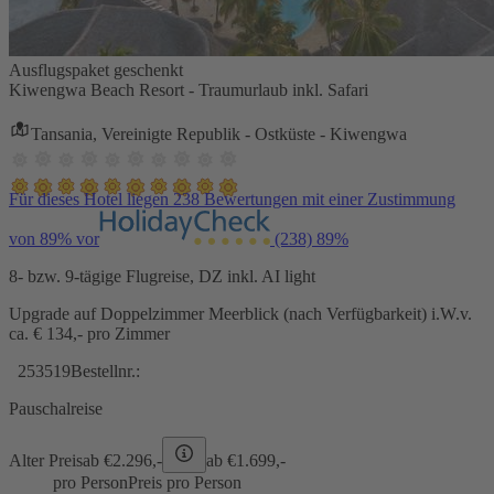
Ausflugspaket geschenkt
Kiwengwa Beach Resort - Traumurlaub inkl. Safari
Tansania, Vereinigte Republik - Ostküste - Kiwengwa
Für dieses Hotel liegen 238 Bewertungen mit einer Zustimmung
von 89% vor
(238)
89%
8- bzw. 9-tägige Flugreise, DZ inkl. AI light
Upgrade auf Doppelzimmer Meerblick (nach Verfügbarkeit) i.W.v.
ca. € 134,- pro Zimmer
253519
Bestellnr.:
Pauschalreise
Alter Preis
ab €
2.296,-
ab €
1.699,-
pro Person
Preis pro Person