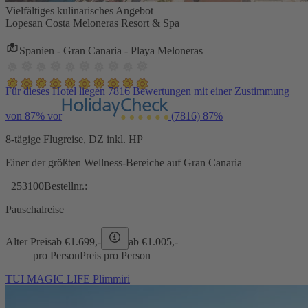
Vielfältiges kulinarisches Angebot
Lopesan Costa Meloneras Resort & Spa
Spanien - Gran Canaria - Playa Meloneras
Für dieses Hotel liegen 7816 Bewertungen mit einer Zustimmung
von 87% vor
(7816)
87%
8-tägige Flugreise, DZ inkl. HP
Einer der größten Wellness-Bereiche auf Gran Canaria
253100
Bestellnr.:
Pauschalreise
Alter Preis
ab €
1.699,-
ab €
1.005,-
pro Person
Preis pro Person
TUI MAGIC LIFE Plimmiri