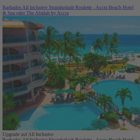
Barbados All Inclusive Strandurlaub Roulette - Accra Beach Hotel
& Spa oder The Abidah by Accra
Upgrade auf All Inclusive
Barbados All Inclusive Strandurlaub Roulette - Accra Beach Hotel