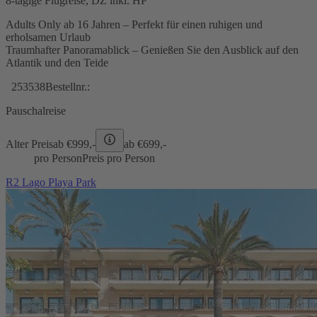
8-tägige Flugreise, DZ inkl. HP
Adults Only ab 16 Jahren – Perfekt für einen ruhigen und
erholsamen Urlaub
Traumhafter Panoramablick – Genießen Sie den Ausblick auf den
Atlantik und den Teide
253538
Bestellnr.:
Pauschalreise
Alter Preis
ab €
999,-
ab €
699,-
pro Person
Preis pro Person
R2 Lago Playa Park