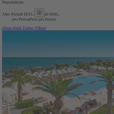
Pauschalreise
Alter Preis
ab €
833,-
ab €
666,-
pro Person
Preis pro Person
allsun Hotel Zorbas Village