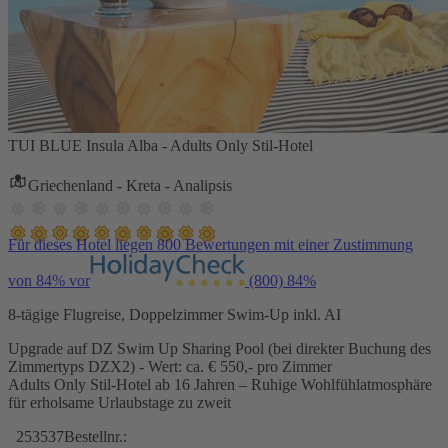
TUI BLUE Insula Alba - Adults Only Stil-Hotel
Griechenland - Kreta - Analipsis
Für dieses Hotel liegen 800 Bewertungen mit einer Zustimmung
von 84% vor
(800)
84%
8-tägige Flugreise, Doppelzimmer Swim-Up inkl. AI
Upgrade auf DZ Swim Up Sharing Pool (bei direkter Buchung des
Zimmertyps DZX2) - Wert: ca. € 550,- pro Zimmer
Adults Only Stil-Hotel ab 16 Jahren – Ruhige Wohlfühlatmosphäre
für erholsame Urlaubstage zu zweit
253537
Bestellnr.: