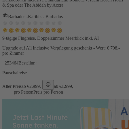
& Spa oder The Abidah by Accra
Barbados -Karibik - Barbados
9-tägige Flugreise, Doppelzimmer Meerblick inkl. AI
Upgrade auf All Inclusive Verpflegung geschenkt - Wert: € 798,-
pro Zimmer
253464
Bestellnr.:
Pauschalreise
Alter Preis
ab €
2.999,-
ab €
1.999,-
pro Person
Preis pro Person