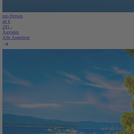
pro Person
ab €
291,-
Ägypten
Alle Angebote