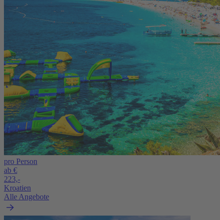
pro Person
ab €
223,-
Kroatien
Alle Angebote