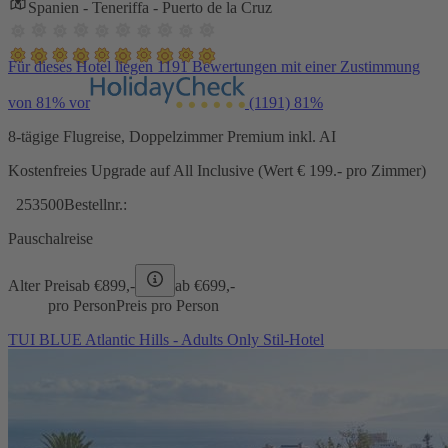
Spanien - Teneriffa - Puerto de la Cruz
Für dieses Hotel liegen 1191 Bewertungen mit einer Zustimmung
von 81% vor
(1191)
81%
8-tägige Flugreise, Doppelzimmer Premium inkl. AI
Kostenfreies Upgrade auf All Inclusive (Wert € 199.- pro Zimmer)
253500
Bestellnr.:
Pauschalreise
Alter Preis
ab €
899,-
ab €
699,-
pro Person
Preis pro Person
TUI BLUE Atlantic Hills - Adults Only Stil-Hotel