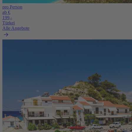
pro Person
ab €
199,-
Türkei
Alle Angebote