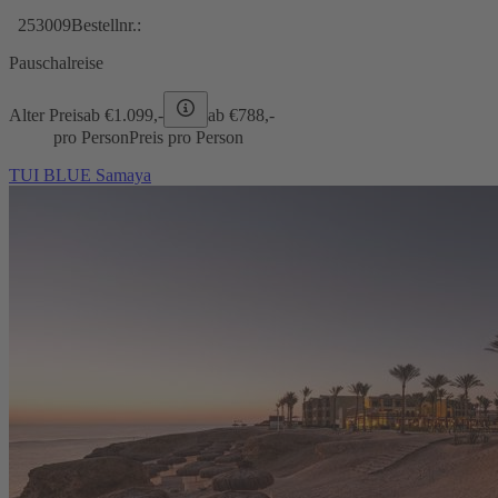
253009
Bestellnr.:
Pauschalreise
Alter Preis
ab €
1.099,-
ab €
788,-
pro Person
Preis pro Person
TUI BLUE Samaya