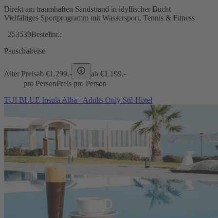
Direkt am traumhaften Sandstrand in idyllischer Bucht
Vielfältiges Sportprogramm mit Wassersport, Tennis & Fitness
253539
Bestellnr.:
Pauschalreise
Alter Preis
ab €
1.299,-
ab €
1.199,-
pro Person
Preis pro Person
TUI BLUE Insula Alba - Adults Only Stil-Hotel