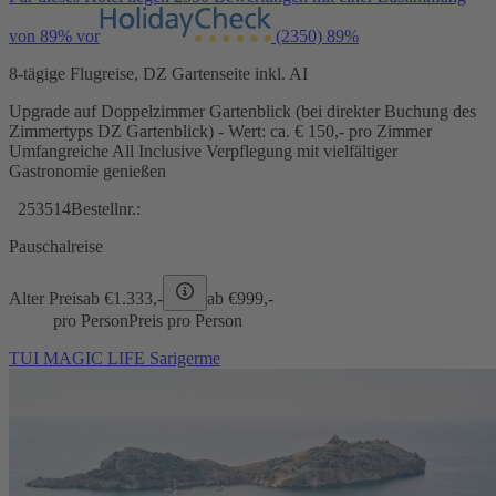
von 89% vor
(2350)
89%
8-tägige Flugreise, DZ Gartenseite inkl. AI
Upgrade auf Doppelzimmer Gartenblick (bei direkter Buchung des
Zimmertyps DZ Gartenblick) - Wert: ca. € 150,- pro Zimmer
Umfangreiche All Inclusive Verpflegung mit vielfältiger
Gastronomie genießen
253514
Bestellnr.:
Pauschalreise
Alter Preis
ab €
1.333,-
ab €
999,-
pro Person
Preis pro Person
TUI MAGIC LIFE Sarigerme