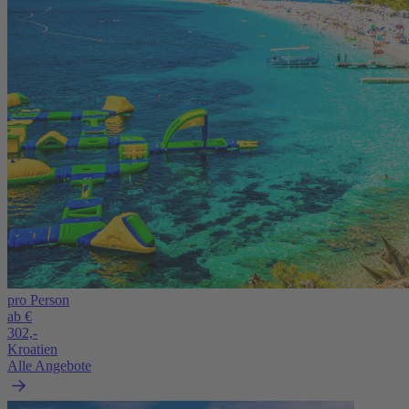
pro Person
ab €
302,-
Kroatien
Alle Angebote