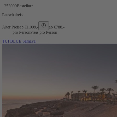
253009
Bestellnr.:
Pauschalreise
Alter Preis
ab €
1.099,-
ab €
788,-
pro Person
Preis pro Person
TUI BLUE Samaya