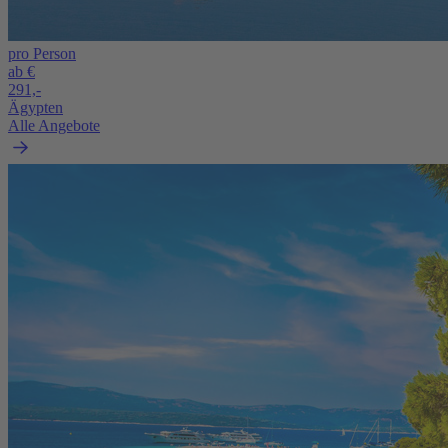
pro Person
ab €
291,-
Ägypten
Alle Angebote