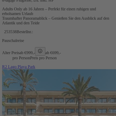
8-tägige Flugreise, DZ inkl. HP
Adults Only ab 16 Jahren – Perfekt für einen ruhigen und
erholsamen Urlaub
Traumhafter Panoramablick – Genießen Sie den Ausblick auf den
Atlantik und den Teide
253538
Bestellnr.:
Pauschalreise
Alter Preis
ab €
999,-
ab €
699,-
pro Person
Preis pro Person
R2 Lago Playa Park