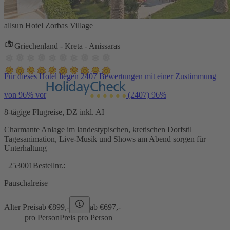
allsun Hotel Zorbas Village
Griechenland - Kreta - Anissaras
Für dieses Hotel liegen 2407 Bewertungen mit einer Zustimmung
von 96% vor
(2407)
96%
8-tägige Flugreise, DZ inkl. AI
Charmante Anlage im landestypischen, kretischen Dorfstil
Tagesanimation, Live-Musik und Shows am Abend sorgen für
Unterhaltung
253001
Bestellnr.:
Pauschalreise
Alter Preis
ab €
899,-
ab €
697,-
pro Person
Preis pro Person