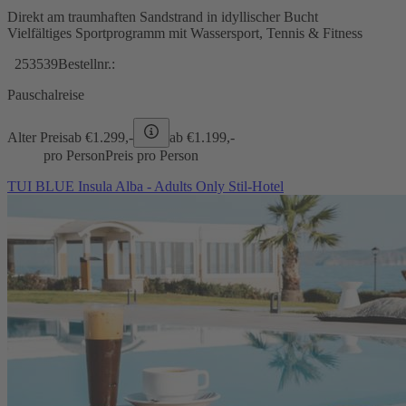
Direkt am traumhaften Sandstrand in idyllischer Bucht
Vielfältiges Sportprogramm mit Wassersport, Tennis & Fitness
253539
Bestellnr.:
Pauschalreise
Alter Preis
ab €
1.299,-
ab €
1.199,-
pro Person
Preis pro Person
TUI BLUE Insula Alba - Adults Only Stil-Hotel