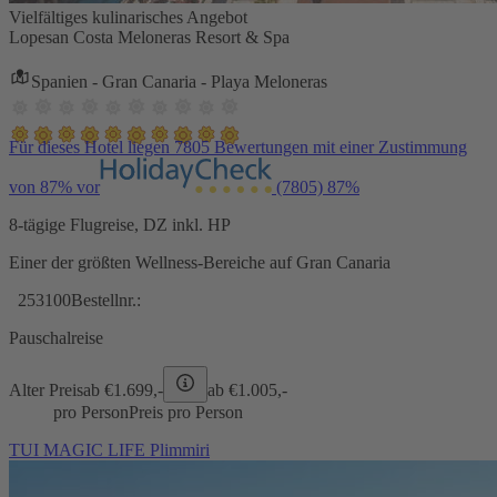
Vielfältiges kulinarisches Angebot
Lopesan Costa Meloneras Resort & Spa
Spanien - Gran Canaria - Playa Meloneras
Für dieses Hotel liegen 7805 Bewertungen mit einer Zustimmung
von 87% vor
(7805)
87%
8-tägige Flugreise, DZ inkl. HP
Einer der größten Wellness-Bereiche auf Gran Canaria
253100
Bestellnr.:
Pauschalreise
Alter Preis
ab €
1.699,-
ab €
1.005,-
pro Person
Preis pro Person
TUI MAGIC LIFE Plimmiri