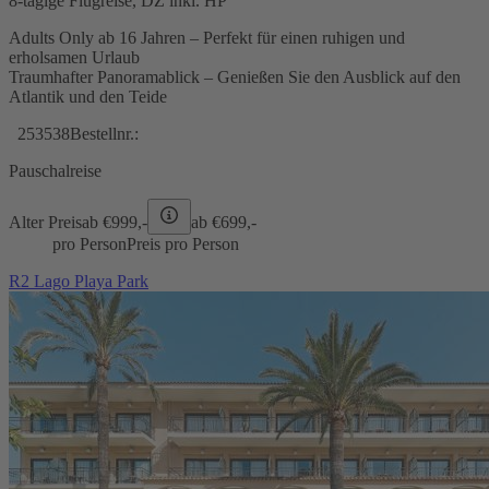
8-tägige Flugreise, DZ inkl. HP
Adults Only ab 16 Jahren – Perfekt für einen ruhigen und
erholsamen Urlaub
Traumhafter Panoramablick – Genießen Sie den Ausblick auf den
Atlantik und den Teide
253538
Bestellnr.:
Pauschalreise
Alter Preis
ab €
999,-
ab €
699,-
pro Person
Preis pro Person
R2 Lago Playa Park