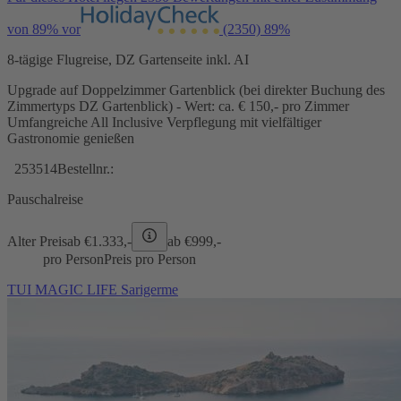
von 89% vor
(2350)
89%
8-tägige Flugreise, DZ Gartenseite inkl. AI
Upgrade auf Doppelzimmer Gartenblick (bei direkter Buchung des
Zimmertyps DZ Gartenblick) - Wert: ca. € 150,- pro Zimmer
Umfangreiche All Inclusive Verpflegung mit vielfältiger
Gastronomie genießen
253514
Bestellnr.:
Pauschalreise
Alter Preis
ab €
1.333,-
ab €
999,-
pro Person
Preis pro Person
TUI MAGIC LIFE Sarigerme