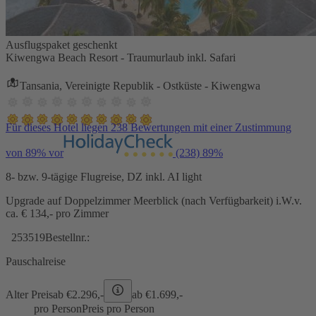
Ausflugspaket geschenkt
Kiwengwa Beach Resort - Traumurlaub inkl. Safari
Tansania, Vereinigte Republik - Ostküste - Kiwengwa
Für dieses Hotel liegen 238 Bewertungen mit einer Zustimmung
von 89% vor
(238)
89%
8- bzw. 9-tägige Flugreise, DZ inkl. AI light
Upgrade auf Doppelzimmer Meerblick (nach Verfügbarkeit) i.W.v.
ca. € 134,- pro Zimmer
253519
Bestellnr.:
Pauschalreise
Alter Preis
ab €
2.296,-
ab €
1.699,-
pro Person
Preis pro Person