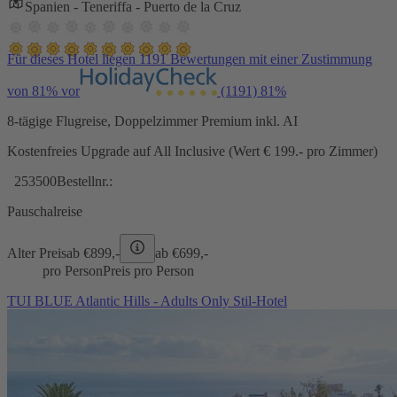
Spanien - Teneriffa - Puerto de la Cruz
Für dieses Hotel liegen 1191 Bewertungen mit einer Zustimmung
von 81% vor
(1191)
81%
8-tägige Flugreise, Doppelzimmer Premium inkl. AI
Kostenfreies Upgrade auf All Inclusive (Wert € 199.- pro Zimmer)
253500
Bestellnr.:
Pauschalreise
Alter Preis
ab €
899,-
ab €
699,-
pro Person
Preis pro Person
TUI BLUE Atlantic Hills - Adults Only Stil-Hotel