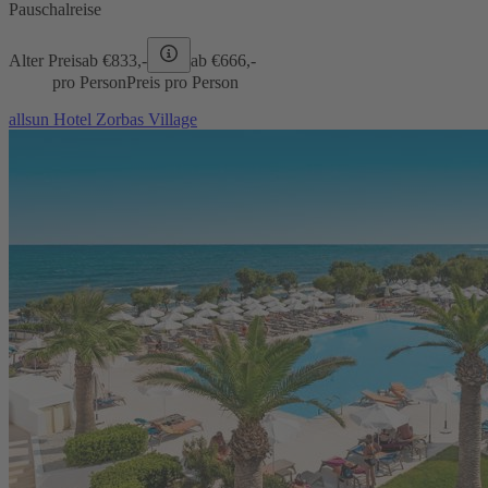
Pauschalreise
Alter Preis
ab €
833,-
ab €
666,-
pro Person
Preis pro Person
allsun Hotel Zorbas Village