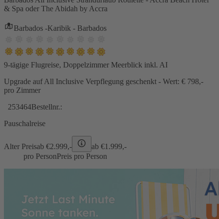
& Spa oder The Abidah by Accra
Barbados -Karibik - Barbados
9-tägige Flugreise, Doppelzimmer Meerblick inkl. AI
Upgrade auf All Inclusive Verpflegung geschenkt - Wert: € 798,-
pro Zimmer
253464
Bestellnr.:
Pauschalreise
Alter Preis
ab €
2.999,-
ab €
1.999,-
pro Person
Preis pro Person