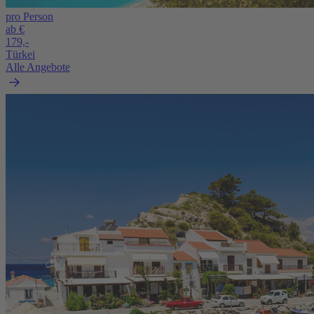
pro Person
ab €
179,-
Türkei
Alle Angebote