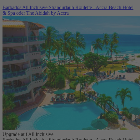
Barbados All Inclusive Strandurlaub Roulette - Accra Beach Hotel
& Spa oder The Abidah by Accra
Upgrade auf All Inclusive
Barbados All Inclusive Strandurlaub Roulette - Accra Beach Hotel