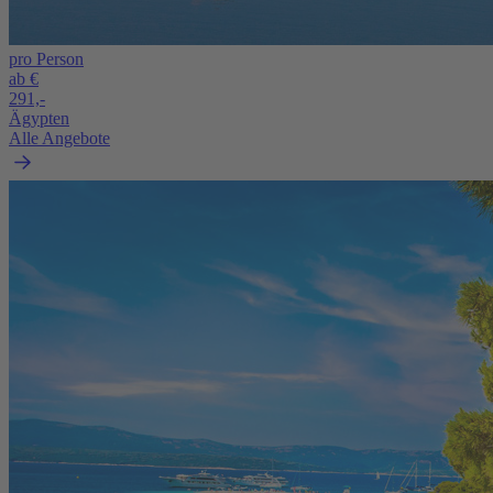
pro Person
ab €
291,-
Ägypten
Alle Angebote