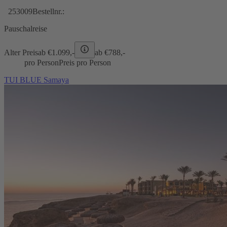
253009
Bestellnr.:
Pauschalreise
Alter Preis
ab €
1.099,-
ab €
788,-
pro Person
Preis pro Person
TUI BLUE Samaya