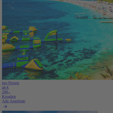
pro Person
ab €
296,-
Kroatien
Alle Angebote