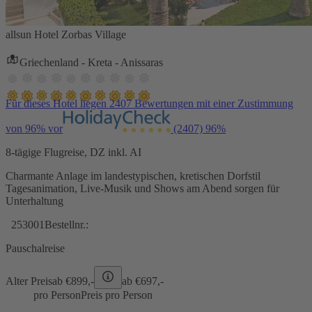
allsun Hotel Zorbas Village
Griechenland - Kreta - Anissaras
Für dieses Hotel liegen 2407 Bewertungen mit einer Zustimmung
von 96% vor
(2407)
96%
8-tägige Flugreise, DZ inkl. AI
Charmante Anlage im landestypischen, kretischen Dorfstil
Tagesanimation, Live-Musik und Shows am Abend sorgen für
Unterhaltung
253001
Bestellnr.:
Pauschalreise
Alter Preis
ab €
899,-
ab €
697,-
pro Person
Preis pro Person