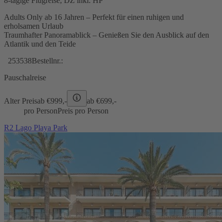
8-tägige Flugreise, DZ inkl. HP
Adults Only ab 16 Jahren – Perfekt für einen ruhigen und
erholsamen Urlaub
Traumhafter Panoramablick – Genießen Sie den Ausblick auf den
Atlantik und den Teide
253538
Bestellnr.:
Pauschalreise
Alter Preis
ab €
999,-
ab €
699,-
pro Person
Preis pro Person
R2 Lago Playa Park