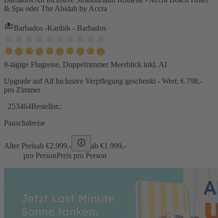
& Spa oder The Abidah by Accra
Barbados -Karibik - Barbados
9-tägige Flugreise, Doppelzimmer Meerblick inkl. AI
Upgrade auf All Inclusive Verpflegung geschenkt - Wert: € 798,-
pro Zimmer
253464
Bestellnr.:
Pauschalreise
Alter Preis
ab €
2.999,-
ab €
1.999,-
pro Person
Preis pro Person