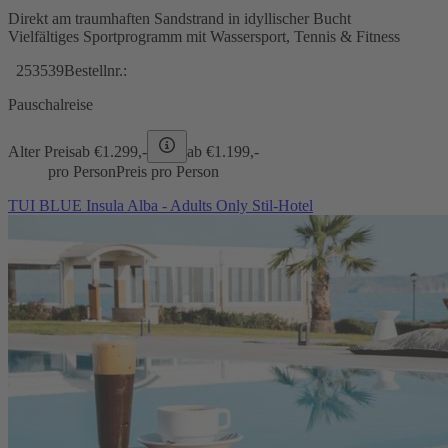
Direkt am traumhaften Sandstrand in idyllischer Bucht
Vielfältiges Sportprogramm mit Wassersport, Tennis & Fitness
253539
Bestellnr.:
Pauschalreise
Alter Preis
ab €
1.299,-
ab €
1.199,-
pro Person
Preis pro Person
TUI BLUE Insula Alba - Adults Only Stil-Hotel