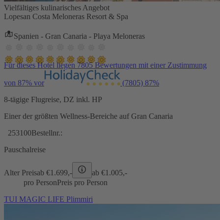
Vielfältiges kulinarisches Angebot
Lopesan Costa Meloneras Resort & Spa
Spanien - Gran Canaria - Playa Meloneras
Für dieses Hotel liegen 7805 Bewertungen mit einer Zustimmung
von 87% vor
(7805)
87%
8-tägige Flugreise, DZ inkl. HP
Einer der größten Wellness-Bereiche auf Gran Canaria
253100
Bestellnr.:
Pauschalreise
Alter Preis
ab €
1.699,-
ab €
1.005,-
pro Person
Preis pro Person
TUI MAGIC LIFE Plimmiri