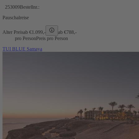
253009
Bestellnr.:
Pauschalreise
Alter Preis
ab €
1.099,-
ab €
788,-
pro Person
Preis pro Person
TUI BLUE Samaya