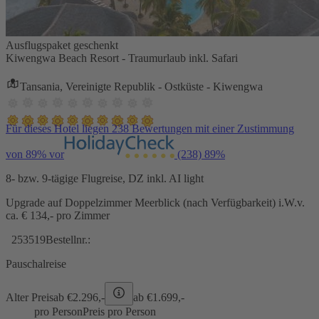
Ausflugspaket geschenkt
Kiwengwa Beach Resort - Traumurlaub inkl. Safari
Tansania, Vereinigte Republik - Ostküste - Kiwengwa
Für dieses Hotel liegen 238 Bewertungen mit einer Zustimmung
von 89% vor
(238)
89%
8- bzw. 9-tägige Flugreise, DZ inkl. AI light
Upgrade auf Doppelzimmer Meerblick (nach Verfügbarkeit) i.W.v.
ca. € 134,- pro Zimmer
253519
Bestellnr.:
Pauschalreise
Alter Preis
ab €
2.296,-
ab €
1.699,-
pro Person
Preis pro Person