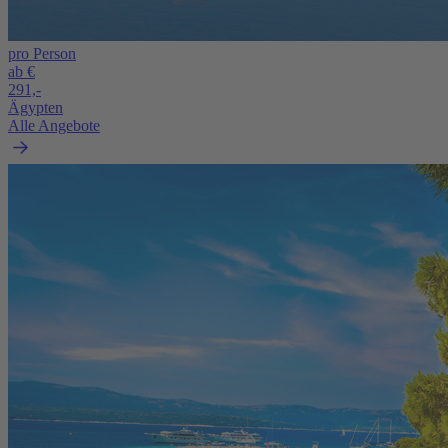
pro Person
ab €
291,-
Ägypten
Alle Angebote