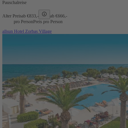
Pauschalreise
Alter Preis
ab €
833,-
ab €
666,-
pro Person
Preis pro Person
allsun Hotel Zorbas Village