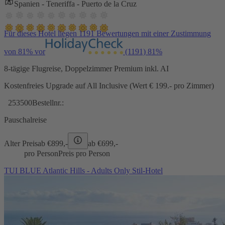
Spanien - Teneriffa - Puerto de la Cruz
Für dieses Hotel liegen 1191 Bewertungen mit einer Zustimmung
von 81% vor
(1191)
81%
8-tägige Flugreise, Doppelzimmer Premium inkl. AI
Kostenfreies Upgrade auf All Inclusive (Wert € 199.- pro Zimmer)
253500
Bestellnr.:
Pauschalreise
Alter Preis
ab €
899,-
ab €
699,-
pro Person
Preis pro Person
TUI BLUE Atlantic Hills - Adults Only Stil-Hotel