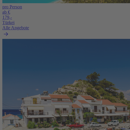
pro Person
ab €
179,-
Türkei
Alle Angebote