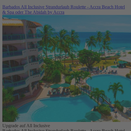
Barbados All Inclusive Strandurlaub Roulette - Accra Beach Hotel
& Spa oder The Abidah by Accra
Upgrade auf All Inclusive
Barbados All Inclusive Strandurlaub Roulette - Accra Beach Hotel