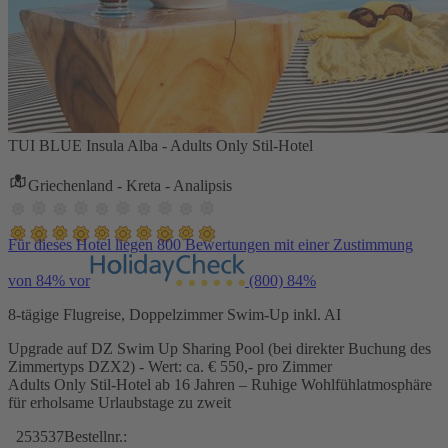
TUI BLUE Insula Alba - Adults Only Stil-Hotel
Griechenland - Kreta - Analipsis
Für dieses Hotel liegen 800 Bewertungen mit einer Zustimmung
von 84% vor
(800)
84%
8-tägige Flugreise, Doppelzimmer Swim-Up inkl. AI
Upgrade auf DZ Swim Up Sharing Pool (bei direkter Buchung des
Zimmertyps DZX2) - Wert: ca. € 550,- pro Zimmer
Adults Only Stil-Hotel ab 16 Jahren – Ruhige Wohlfühlatmosphäre
für erholsame Urlaubstage zu zweit
253537
Bestellnr.: