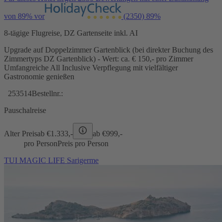
von 89% vor
(2350)
89%
8-tägige Flugreise, DZ Gartenseite inkl. AI
Upgrade auf Doppelzimmer Gartenblick (bei direkter Buchung des
Zimmertyps DZ Gartenblick) - Wert: ca. € 150,- pro Zimmer
Umfangreiche All Inclusive Verpflegung mit vielfältiger
Gastronomie genießen
253514
Bestellnr.:
Pauschalreise
Alter Preis
ab €
1.333,-
ab €
999,-
pro Person
Preis pro Person
TUI MAGIC LIFE Sarigerme