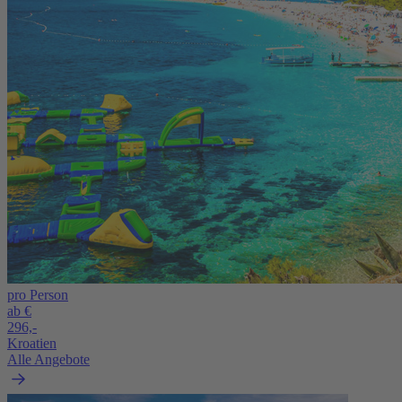
pro Person
ab €
296,-
Kroatien
Alle Angebote