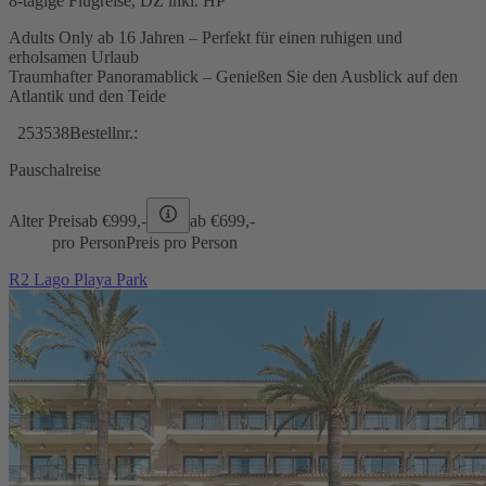
8-tägige Flugreise, DZ inkl. HP
Adults Only ab 16 Jahren – Perfekt für einen ruhigen und
erholsamen Urlaub
Traumhafter Panoramablick – Genießen Sie den Ausblick auf den
Atlantik und den Teide
253538
Bestellnr.:
Pauschalreise
Alter Preis
ab €
999,-
ab €
699,-
pro Person
Preis pro Person
R2 Lago Playa Park