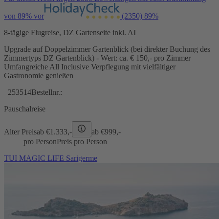
von 89% vor
(2350)
89%
8-tägige Flugreise, DZ Gartenseite inkl. AI
Upgrade auf Doppelzimmer Gartenblick (bei direkter Buchung des
Zimmertyps DZ Gartenblick) - Wert: ca. € 150,- pro Zimmer
Umfangreiche All Inclusive Verpflegung mit vielfältiger
Gastronomie genießen
253514
Bestellnr.:
Pauschalreise
Alter Preis
ab €
1.333,-
ab €
999,-
pro Person
Preis pro Person
TUI MAGIC LIFE Sarigerme