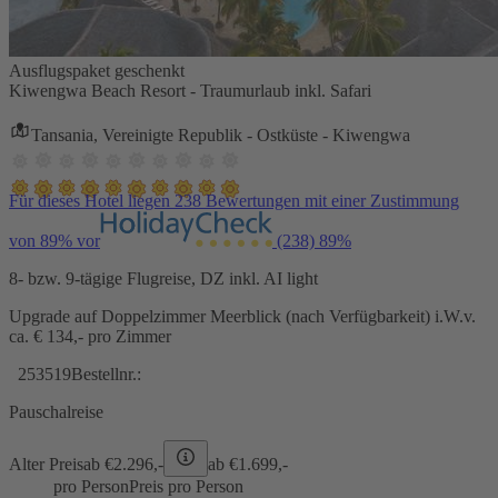
Ausflugspaket geschenkt
Kiwengwa Beach Resort - Traumurlaub inkl. Safari
Tansania, Vereinigte Republik - Ostküste - Kiwengwa
Für dieses Hotel liegen 238 Bewertungen mit einer Zustimmung
von 89% vor
(238)
89%
8- bzw. 9-tägige Flugreise, DZ inkl. AI light
Upgrade auf Doppelzimmer Meerblick (nach Verfügbarkeit) i.W.v.
ca. € 134,- pro Zimmer
253519
Bestellnr.:
Pauschalreise
Alter Preis
ab €
2.296,-
ab €
1.699,-
pro Person
Preis pro Person