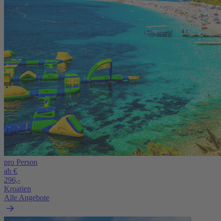
pro Person
ab €
296,-
Kroatien
Alle Angebote