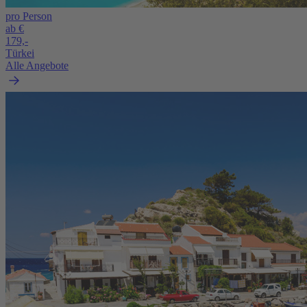
pro Person
ab €
179,-
Türkei
Alle Angebote