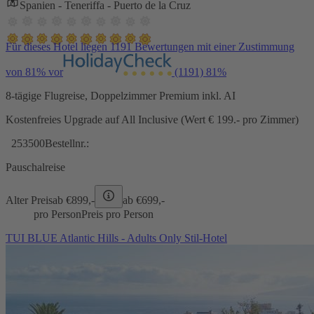
Spanien - Teneriffa - Puerto de la Cruz
Für dieses Hotel liegen 1191 Bewertungen mit einer Zustimmung
von 81% vor
(1191)
81%
8-tägige Flugreise, Doppelzimmer Premium inkl. AI
Kostenfreies Upgrade auf All Inclusive (Wert € 199.- pro Zimmer)
253500
Bestellnr.:
Pauschalreise
Alter Preis
ab €
899,-
ab €
699,-
pro Person
Preis pro Person
TUI BLUE Atlantic Hills - Adults Only Stil-Hotel