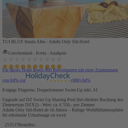
TUI BLUE Insula Alba - Adults Only Stil-Hotel
Griechenland - Kreta - Analipsis
Für dieses Hotel liegen 800 Bewertungen mit einer Zustimmung
von 84% vor
(800)
84%
8-tägige Flugreise, Doppelzimmer Swim-Up inkl. AI
Upgrade auf DZ Swim Up Sharing Pool (bei direkter Buchung des
Zimmertyps DZX2) - Wert: ca. € 550,- pro Zimmer
Adults Only Stil-Hotel ab 16 Jahren – Ruhige Wohlfühlatmosphäre
für erholsame Urlaubstage zu zweit
253537
Bestellnr.: