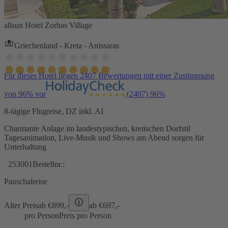
allsun Hotel Zorbas Village
Griechenland - Kreta - Anissaras
Für dieses Hotel liegen 2407 Bewertungen mit einer Zustimmung
von 96% vor
(2407)
96%
8-tägige Flugreise, DZ inkl. AI
Charmante Anlage im landestypischen, kretischen Dorfstil
Tagesanimation, Live-Musik und Shows am Abend sorgen für
Unterhaltung
253001
Bestellnr.:
Pauschalreise
Alter Preis
ab €
899,-
ab €
697,-
pro Person
Preis pro Person