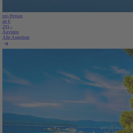
pro Person
ab €
291,-
Ägypten
Alle Angebote