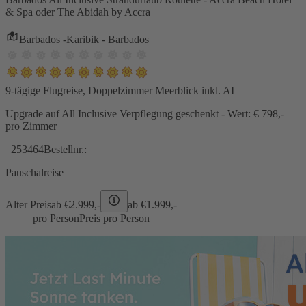
& Spa oder The Abidah by Accra
Barbados -Karibik - Barbados
9-tägige Flugreise, Doppelzimmer Meerblick inkl. AI
Upgrade auf All Inclusive Verpflegung geschenkt - Wert: € 798,-
pro Zimmer
253464
Bestellnr.:
Pauschalreise
Alter Preis
ab €
2.999,-
ab €
1.999,-
pro Person
Preis pro Person