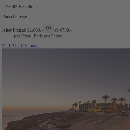
253009
Bestellnr.:
Pauschalreise
Alter Preis
ab €
1.099,-
ab €
788,-
pro Person
Preis pro Person
TUI BLUE Samaya