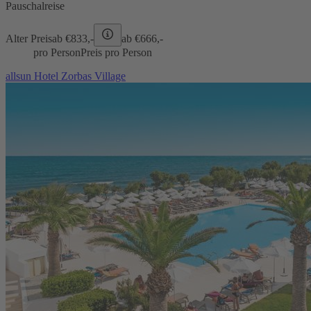
Pauschalreise
Alter Preis
ab €
833,-
ab €
666,-
pro Person
Preis pro Person
allsun Hotel Zorbas Village