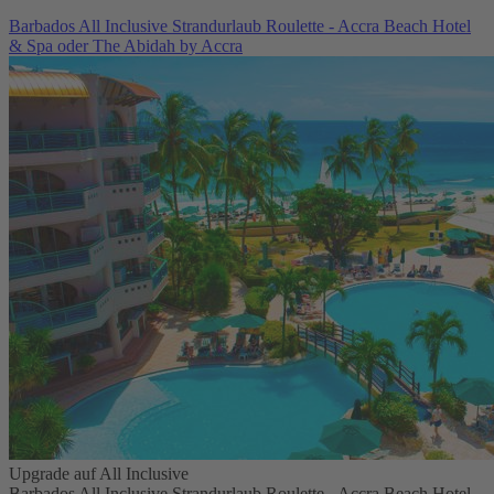
Barbados All Inclusive Strandurlaub Roulette - Accra Beach Hotel
& Spa oder The Abidah by Accra
Upgrade auf All Inclusive
Barbados All Inclusive Strandurlaub Roulette - Accra Beach Hotel