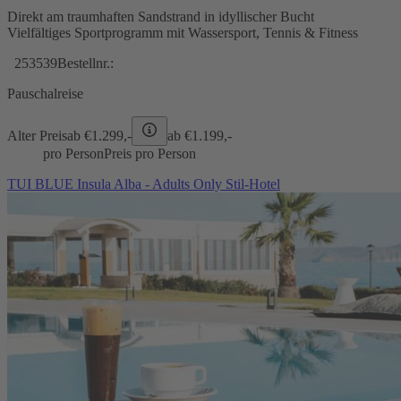
Direkt am traumhaften Sandstrand in idyllischer Bucht
Vielfältiges Sportprogramm mit Wassersport, Tennis & Fitness
253539
Bestellnr.:
Pauschalreise
Alter Preis
ab €
1.299,-
ab €
1.199,-
pro Person
Preis pro Person
TUI BLUE Insula Alba - Adults Only Stil-Hotel