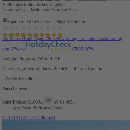
Vielfältiges kulinarisches Angebot
Lopesan Costa Meloneras Resort & Spa
Spanien - Gran Canaria - Playa Meloneras
Für dieses Hotel liegen 7805 Bewertungen mit einer Zustimmung
von 87% vor
(7805)
87%
8-tägige Flugreise, DZ inkl. HP
Einer der größten Wellness-Bereiche auf Gran Canaria
253100
Bestellnr.:
Pauschalreise
Alter Preis
ab €
1.699,-
ab €
1.005,-
pro Person
Preis pro Person
TUI MAGIC LIFE Plimmiri