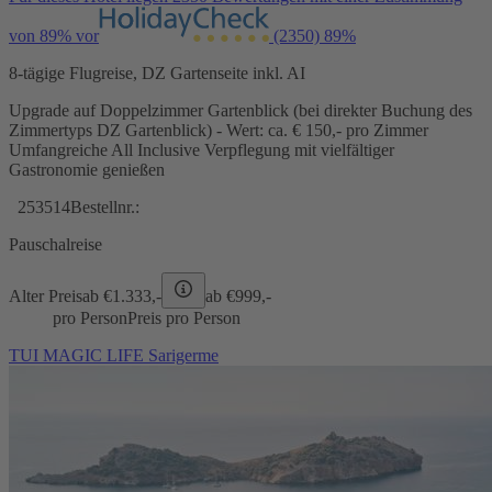
von 89% vor
(2350)
89%
8-tägige Flugreise, DZ Gartenseite inkl. AI
Upgrade auf Doppelzimmer Gartenblick (bei direkter Buchung des
Zimmertyps DZ Gartenblick) - Wert: ca. € 150,- pro Zimmer
Umfangreiche All Inclusive Verpflegung mit vielfältiger
Gastronomie genießen
253514
Bestellnr.:
Pauschalreise
Alter Preis
ab €
1.333,-
ab €
999,-
pro Person
Preis pro Person
TUI MAGIC LIFE Sarigerme