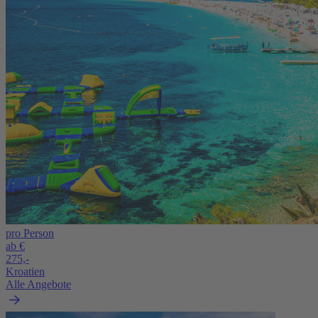
pro Person
ab €
275,-
Kroatien
Alle Angebote