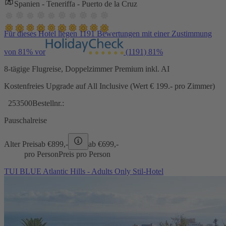
Spanien - Teneriffa - Puerto de la Cruz
Für dieses Hotel liegen 1191 Bewertungen mit einer Zustimmung
von 81% vor
(1191)
81%
8-tägige Flugreise, Doppelzimmer Premium inkl. AI
Kostenfreies Upgrade auf All Inclusive (Wert € 199.- pro Zimmer)
253500
Bestellnr.:
Pauschalreise
Alter Preis
ab €
899,-
ab €
699,-
pro Person
Preis pro Person
TUI BLUE Atlantic Hills - Adults Only Stil-Hotel