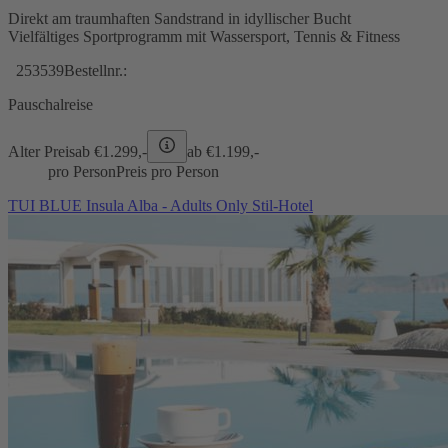
Direkt am traumhaften Sandstrand in idyllischer Bucht
Vielfältiges Sportprogramm mit Wassersport, Tennis & Fitness
253539
Bestellnr.:
Pauschalreise
Alter Preis
ab €
1.299,-
ab €
1.199,-
pro Person
Preis pro Person
TUI BLUE Insula Alba - Adults Only Stil-Hotel