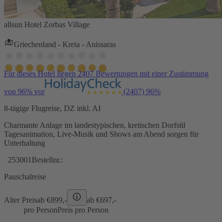
allsun Hotel Zorbas Village
Griechenland - Kreta - Anissaras
Für dieses Hotel liegen 2407 Bewertungen mit einer Zustimmung
von 96% vor
(2407)
96%
8-tägige Flugreise, DZ inkl. AI
Charmante Anlage im landestypischen, kretischen Dorfstil
Tagesanimation, Live-Musik und Shows am Abend sorgen für
Unterhaltung
253001
Bestellnr.:
Pauschalreise
Alter Preis
ab €
899,-
ab €
697,-
pro Person
Preis pro Person