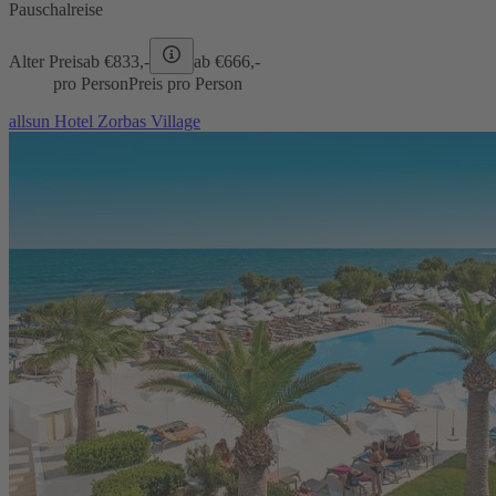
Pauschalreise
Alter Preis
ab €
833,-
ab €
666,-
pro Person
Preis pro Person
allsun Hotel Zorbas Village