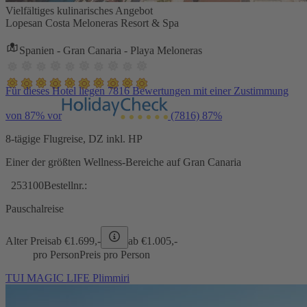
Vielfältiges kulinarisches Angebot
Lopesan Costa Meloneras Resort & Spa
Spanien - Gran Canaria - Playa Meloneras
Für dieses Hotel liegen 7816 Bewertungen mit einer Zustimmung
von 87% vor
(7816)
87%
8-tägige Flugreise, DZ inkl. HP
Einer der größten Wellness-Bereiche auf Gran Canaria
253100
Bestellnr.:
Pauschalreise
Alter Preis
ab €
1.699,-
ab €
1.005,-
pro Person
Preis pro Person
TUI MAGIC LIFE Plimmiri