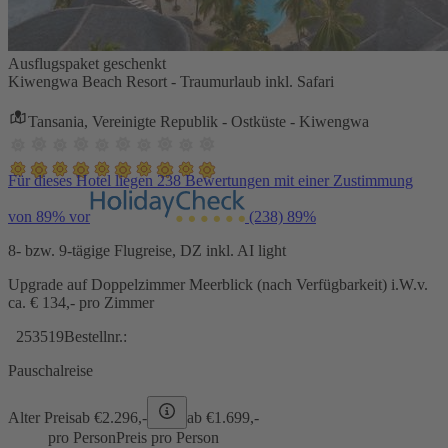
Ausflugspaket geschenkt
Kiwengwa Beach Resort - Traumurlaub inkl. Safari
Tansania, Vereinigte Republik - Ostküste - Kiwengwa
Für dieses Hotel liegen 238 Bewertungen mit einer Zustimmung
von 89% vor
(238)
89%
8- bzw. 9-tägige Flugreise, DZ inkl. AI light
Upgrade auf Doppelzimmer Meerblick (nach Verfügbarkeit) i.W.v.
ca. € 134,- pro Zimmer
253519
Bestellnr.:
Pauschalreise
Alter Preis
ab €
2.296,-
ab €
1.699,-
pro Person
Preis pro Person