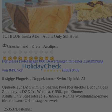
TUI BLUE Insula Alba - Adults Only Stil-Hotel
Griechenland - Kreta - Analipsis
Für dieses Hotel liegen 800 Bewertungen mit einer Zustimmung
von 84% vor
(800)
84%
8-tägige Flugreise, Doppelzimmer Swim-Up inkl. AI
Upgrade auf DZ Swim Up Sharing Pool (bei direkter Buchung des
Zimmertyps DZX2) - Wert: ca. € 550,- pro Zimmer
Adults Only Stil-Hotel ab 16 Jahren – Ruhige Wohlfühlatmosphäre
für erholsame Urlaubstage zu zweit
253537
Bestellnr.: