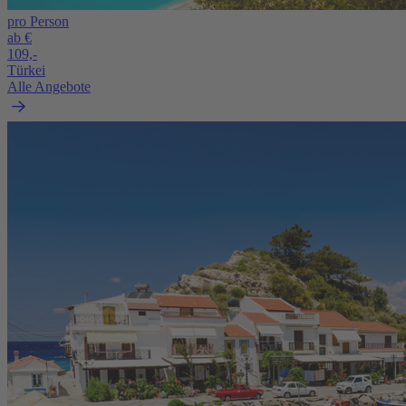
pro Person
ab €
109,-
Türkei
Alle Angebote