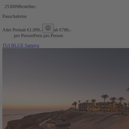
253009
Bestellnr.:
Pauschalreise
Alter Preis
ab €
1.099,-
ab €
788,-
pro Person
Preis pro Person
TUI BLUE Samaya