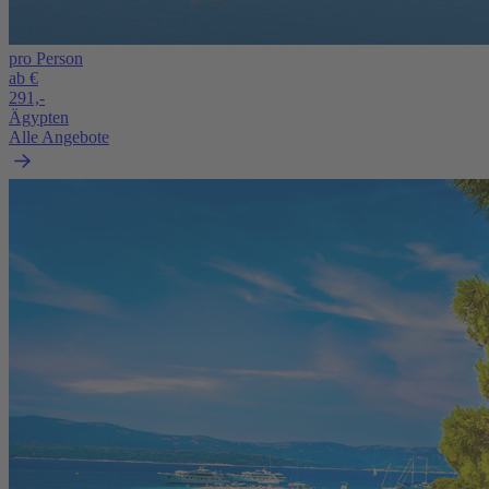
pro Person
ab €
291,-
Ägypten
Alle Angebote