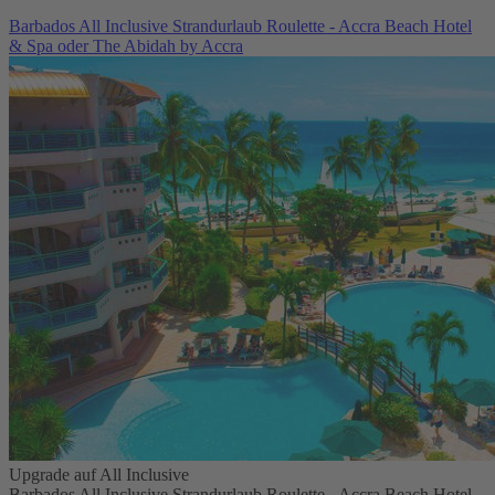
Barbados All Inclusive Strandurlaub Roulette - Accra Beach Hotel
& Spa oder The Abidah by Accra
Upgrade auf All Inclusive
Barbados All Inclusive Strandurlaub Roulette - Accra Beach Hotel