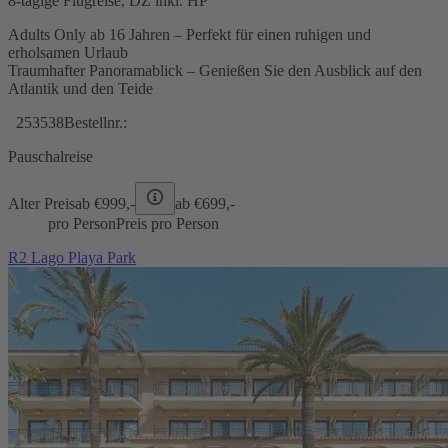
8-tägige Flugreise, DZ inkl. HP
Adults Only ab 16 Jahren – Perfekt für einen ruhigen und
erholsamen Urlaub
Traumhafter Panoramablick – Genießen Sie den Ausblick auf den
Atlantik und den Teide
253538
Bestellnr.:
Pauschalreise
Alter Preis
ab €
999,-
ab €
699,-
pro Person
Preis pro Person
R2 Lago Playa Park