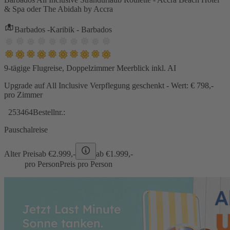
& Spa oder The Abidah by Accra
Barbados -Karibik - Barbados
9-tägige Flugreise, Doppelzimmer Meerblick inkl. AI
Upgrade auf All Inclusive Verpflegung geschenkt - Wert: € 798,-
pro Zimmer
253464
Bestellnr.:
Pauschalreise
Alter Preis
ab €
2.999,-
ab €
1.999,-
pro Person
Preis pro Person