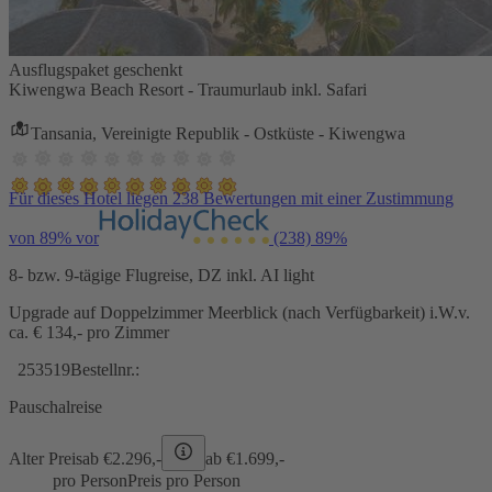
Ausflugspaket geschenkt
Kiwengwa Beach Resort - Traumurlaub inkl. Safari
Tansania, Vereinigte Republik - Ostküste - Kiwengwa
Für dieses Hotel liegen 238 Bewertungen mit einer Zustimmung
von 89% vor
(238)
89%
8- bzw. 9-tägige Flugreise, DZ inkl. AI light
Upgrade auf Doppelzimmer Meerblick (nach Verfügbarkeit) i.W.v.
ca. € 134,- pro Zimmer
253519
Bestellnr.:
Pauschalreise
Alter Preis
ab €
2.296,-
ab €
1.699,-
pro Person
Preis pro Person