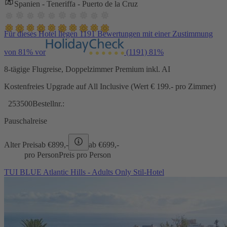
Spanien - Teneriffa - Puerto de la Cruz
Für dieses Hotel liegen 1191 Bewertungen mit einer Zustimmung
von 81% vor
(1191)
81%
8-tägige Flugreise, Doppelzimmer Premium inkl. AI
Kostenfreies Upgrade auf All Inclusive (Wert € 199.- pro Zimmer)
253500
Bestellnr.:
Pauschalreise
Alter Preis
ab €
899,-
ab €
699,-
pro Person
Preis pro Person
TUI BLUE Atlantic Hills - Adults Only Stil-Hotel