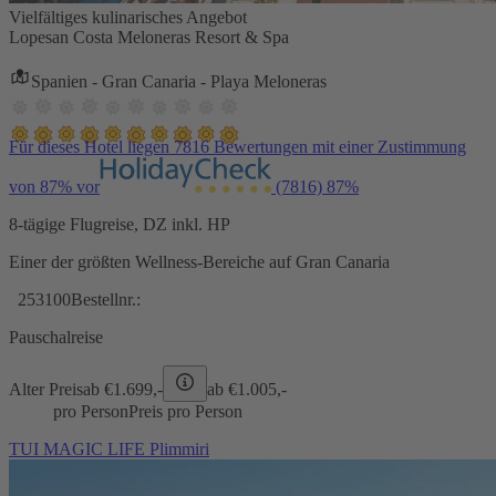
Vielfältiges kulinarisches Angebot
Lopesan Costa Meloneras Resort & Spa
Spanien - Gran Canaria - Playa Meloneras
Für dieses Hotel liegen 7816 Bewertungen mit einer Zustimmung
von 87% vor
(7816)
87%
8-tägige Flugreise, DZ inkl. HP
Einer der größten Wellness-Bereiche auf Gran Canaria
253100
Bestellnr.:
Pauschalreise
Alter Preis
ab €
1.699,-
ab €
1.005,-
pro Person
Preis pro Person
TUI MAGIC LIFE Plimmiri