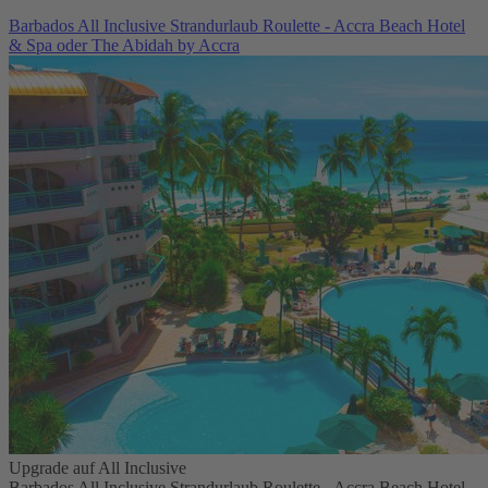
Barbados All Inclusive Strandurlaub Roulette - Accra Beach Hotel
& Spa oder The Abidah by Accra
Upgrade auf All Inclusive
Barbados All Inclusive Strandurlaub Roulette - Accra Beach Hotel