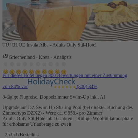
TUI BLUE Insula Alba - Adults Only Stil-Hotel
Griechenland - Kreta - Analipsis
Für dieses Hotel liegen 800 Bewertungen mit einer Zustimmung
von 84% vor
(800)
84%
8-tägige Flugreise, Doppelzimmer Swim-Up inkl. AI
Upgrade auf DZ Swim Up Sharing Pool (bei direkter Buchung des
Zimmertyps DZX2) - Wert: ca. € 550,- pro Zimmer
Adults Only Stil-Hotel ab 16 Jahren – Ruhige Wohlfühlatmosphäre
für erholsame Urlaubstage zu zweit
253537
Bestellnr.: