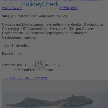
von 89% vor
(2350)
89%
8-tägige Flugreise, DZ Gartenseite inkl. AI
Upgrade auf Doppelzimmer Gartenblick (bei direkter Buchung des
Zimmertyps DZ Gartenblick) - Wert: ca. € 150,- pro Zimmer
Umfangreiche All Inclusive Verpflegung mit vielfältiger
Gastronomie genießen
253514
Bestellnr.:
Pauschalreise
Alter Preis
ab €
1.333,-
ab €
999,-
pro Person
Preis pro Person
TUI MAGIC LIFE Sarigerme