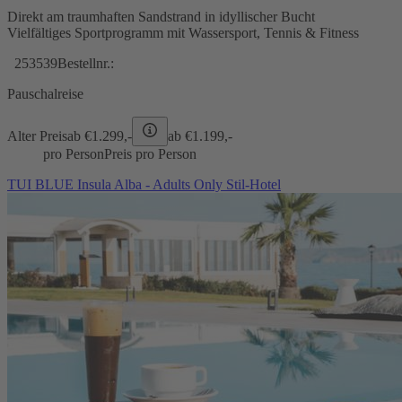
Direkt am traumhaften Sandstrand in idyllischer Bucht
Vielfältiges Sportprogramm mit Wassersport, Tennis & Fitness
253539
Bestellnr.:
Pauschalreise
Alter Preis
ab €
1.299,-
ab €
1.199,-
pro Person
Preis pro Person
TUI BLUE Insula Alba - Adults Only Stil-Hotel