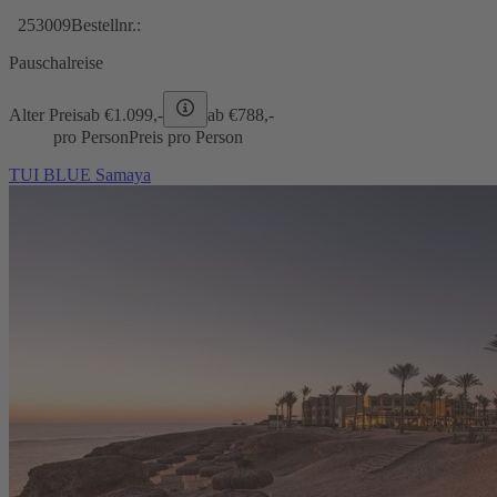
253009
Bestellnr.:
Pauschalreise
Alter Preis
ab €
1.099,-
ab €
788,-
pro Person
Preis pro Person
TUI BLUE Samaya