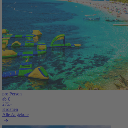
pro Person
ab €
275,-
Kroatien
Alle Angebote