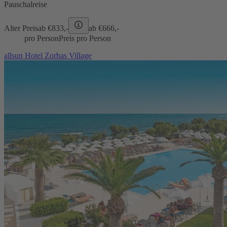
Pauschalreise
Alter Preis
ab €
833,-
ab €
666,-
pro Person
Preis pro Person
allsun Hotel Zorbas Village