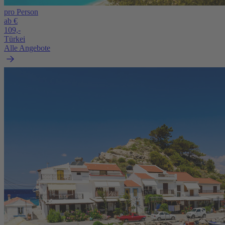
pro Person
ab €
109,-
Türkei
Alle Angebote