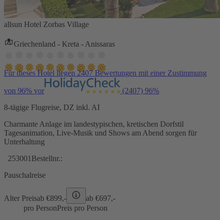
allsun Hotel Zorbas Village
Griechenland - Kreta - Anissaras
Für dieses Hotel liegen 2407 Bewertungen mit einer Zustimmung
von 96% vor
(2407)
96%
8-tägige Flugreise, DZ inkl. AI
Charmante Anlage im landestypischen, kretischen Dorfstil
Tagesanimation, Live-Musik und Shows am Abend sorgen für
Unterhaltung
253001
Bestellnr.:
Pauschalreise
Alter Preis
ab €
899,-
ab €
697,-
pro Person
Preis pro Person