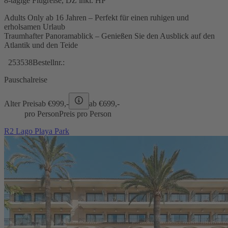
8-tägige Flugreise, DZ inkl. HP
Adults Only ab 16 Jahren – Perfekt für einen ruhigen und
erholsamen Urlaub
Traumhafter Panoramablick – Genießen Sie den Ausblick auf den
Atlantik und den Teide
253538
Bestellnr.:
Pauschalreise
Alter Preis
ab €
999,-
ab €
699,-
pro Person
Preis pro Person
R2 Lago Playa Park