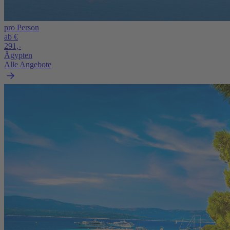
pro Person
ab €
291,-
Ägypten
Alle Angebote