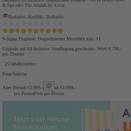
& Spa oder The Abidah by Accra
Barbados -Karibik - Barbados
9-tägige Flugreise, Doppelzimmer Meerblick inkl. AI
Upgrade auf All Inclusive Verpflegung geschenkt - Wert: € 798,-
pro Zimmer
253464
Bestellnr.:
Pauschalreise
Alter Preis
ab €
2.999,-
ab €
1.999,-
pro Person
Preis pro Person