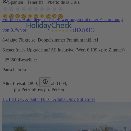
Spanien - Teneriffa - Puerto de la Cruz
Für dieses Hotel liegen 1191 Bewertungen mit einer Zustimmung
von 81% vor
(1191)
81%
8-tägige Flugreise, Doppelzimmer Premium inkl. AI
Kostenfreies Upgrade auf All Inclusive (Wert € 199.- pro Zimmer)
253500
Bestellnr.:
Pauschalreise
Alter Preis
ab €
899,-
ab €
699,-
pro Person
Preis pro Person
TUI BLUE Atlantic Hills - Adults Only Stil-Hotel