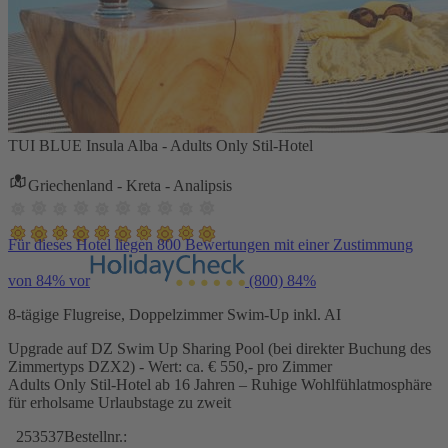
TUI BLUE Insula Alba - Adults Only Stil-Hotel
Griechenland - Kreta - Analipsis
Für dieses Hotel liegen 800 Bewertungen mit einer Zustimmung
von 84% vor
(800)
84%
8-tägige Flugreise, Doppelzimmer Swim-Up inkl. AI
Upgrade auf DZ Swim Up Sharing Pool (bei direkter Buchung des
Zimmertyps DZX2) - Wert: ca. € 550,- pro Zimmer
Adults Only Stil-Hotel ab 16 Jahren – Ruhige Wohlfühlatmosphäre
für erholsame Urlaubstage zu zweit
253537
Bestellnr.: