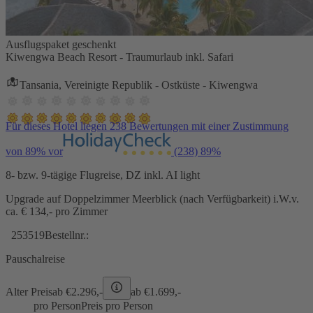
Ausflugspaket geschenkt
Kiwengwa Beach Resort - Traumurlaub inkl. Safari
Tansania, Vereinigte Republik - Ostküste - Kiwengwa
Für dieses Hotel liegen 238 Bewertungen mit einer Zustimmung
von 89% vor
(238)
89%
8- bzw. 9-tägige Flugreise, DZ inkl. AI light
Upgrade auf Doppelzimmer Meerblick (nach Verfügbarkeit) i.W.v.
ca. € 134,- pro Zimmer
253519
Bestellnr.:
Pauschalreise
Alter Preis
ab €
2.296,-
ab €
1.699,-
pro Person
Preis pro Person