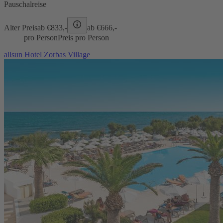
Pauschalreise
Alter Preis
ab €
833,-
ab €
666,-
pro Person
Preis pro Person
allsun Hotel Zorbas Village