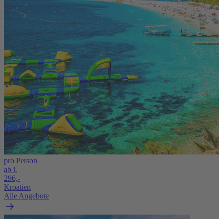
pro Person
ab €
296,-
Kroatien
Alle Angebote