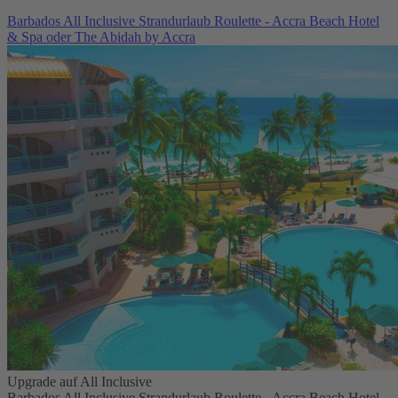
Barbados All Inclusive Strandurlaub Roulette - Accra Beach Hotel
& Spa oder The Abidah by Accra
Upgrade auf All Inclusive
Barbados All Inclusive Strandurlaub Roulette - Accra Beach Hotel