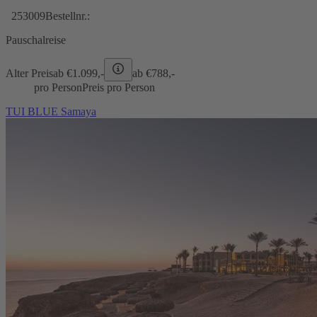
253009
Bestellnr.:
Pauschalreise
Alter Preis
ab €
1.099,-
ab €
788,-
pro Person
Preis pro Person
TUI BLUE Samaya