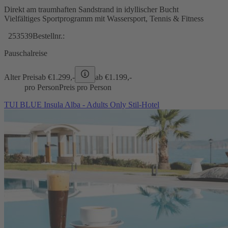
Direkt am traumhaften Sandstrand in idyllischer Bucht
Vielfältiges Sportprogramm mit Wassersport, Tennis & Fitness
253539
Bestellnr.:
Pauschalreise
Alter Preis
ab €
1.299,-
ab €
1.199,-
pro Person
Preis pro Person
TUI BLUE Insula Alba - Adults Only Stil-Hotel