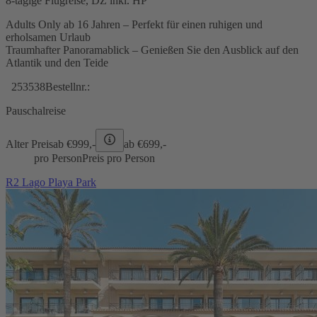
8-tägige Flugreise, DZ inkl. HP
Adults Only ab 16 Jahren – Perfekt für einen ruhigen und
erholsamen Urlaub
Traumhafter Panoramablick – Genießen Sie den Ausblick auf den
Atlantik und den Teide
253538
Bestellnr.:
Pauschalreise
Alter Preis
ab €
999,-
ab €
699,-
pro Person
Preis pro Person
R2 Lago Playa Park