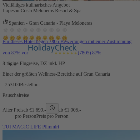
Vielfältiges kulinarisches Angebot
Lopesan Costa Meloneras Resort & Spa
Spanien - Gran Canaria - Playa Meloneras
Für dieses Hotel liegen 7805 Bewertungen mit einer Zustimmung
von 87% vor
(7805)
87%
8-tägige Flugreise, DZ inkl. HP
Einer der größten Wellness-Bereiche auf Gran Canaria
253100
Bestellnr.:
Pauschalreise
Alter Preis
ab €
1.699,-
ab €
1.005,-
pro Person
Preis pro Person
TUI MAGIC LIFE Plimmiri