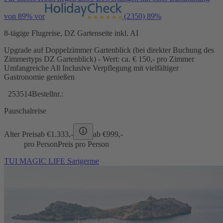
von 89% vor
(2350)
89%
8-tägige Flugreise, DZ Gartenseite inkl. AI
Upgrade auf Doppelzimmer Gartenblick (bei direkter Buchung des
Zimmertyps DZ Gartenblick) - Wert: ca. € 150,- pro Zimmer
Umfangreiche All Inclusive Verpflegung mit vielfältiger
Gastronomie genießen
253514
Bestellnr.:
Pauschalreise
Alter Preis
ab €
1.333,-
ab €
999,-
pro Person
Preis pro Person
TUI MAGIC LIFE Sarigerme