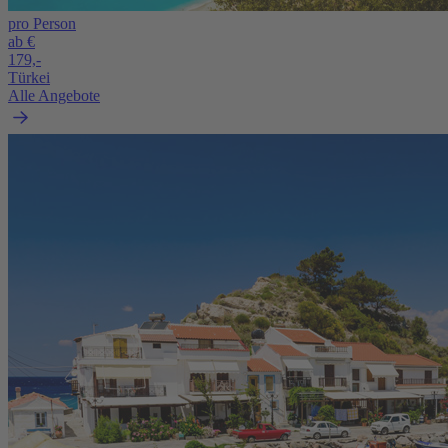
pro Person
ab €
179,-
Türkei
Alle Angebote