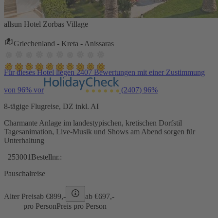
allsun Hotel Zorbas Village
Griechenland - Kreta - Anissaras
Für dieses Hotel liegen 2407 Bewertungen mit einer Zustimmung
von 96% vor
(2407)
96%
8-tägige Flugreise, DZ inkl. AI
Charmante Anlage im landestypischen, kretischen Dorfstil
Tagesanimation, Live-Musik und Shows am Abend sorgen für
Unterhaltung
253001
Bestellnr.:
Pauschalreise
Alter Preis
ab €
899,-
ab €
697,-
pro Person
Preis pro Person