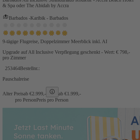
& Spa oder The Abidah by Accra
Barbados -Karibik - Barbados
9-tägige Flugreise, Doppelzimmer Meerblick inkl. AI
Upgrade auf All Inclusive Verpflegung geschenkt - Wert: € 798,-
pro Zimmer
253464
Bestellnr.:
Pauschalreise
Alter Preis
ab €
2.999,-
ab €
1.999,-
pro Person
Preis pro Person