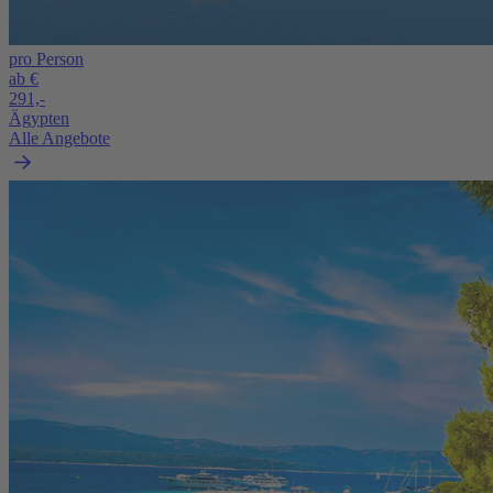
pro Person
ab €
291,-
Ägypten
Alle Angebote