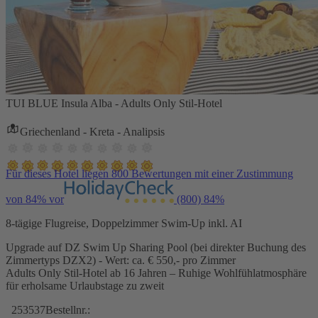
TUI BLUE Insula Alba - Adults Only Stil-Hotel
Griechenland - Kreta - Analipsis
Für dieses Hotel liegen 800 Bewertungen mit einer Zustimmung
von 84% vor
(800)
84%
8-tägige Flugreise, Doppelzimmer Swim-Up inkl. AI
Upgrade auf DZ Swim Up Sharing Pool (bei direkter Buchung des
Zimmertyps DZX2) - Wert: ca. € 550,- pro Zimmer
Adults Only Stil-Hotel ab 16 Jahren – Ruhige Wohlfühlatmosphäre
für erholsame Urlaubstage zu zweit
253537
Bestellnr.: