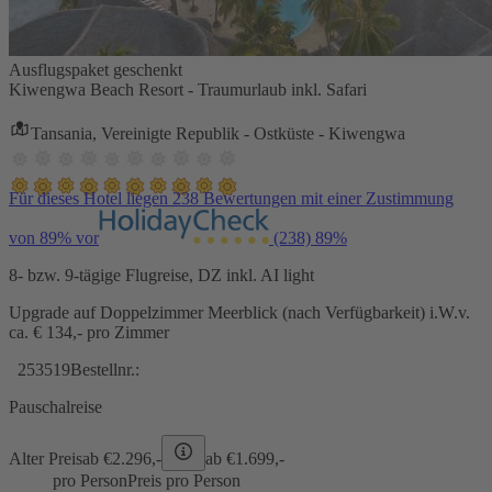
Ausflugspaket geschenkt
Kiwengwa Beach Resort - Traumurlaub inkl. Safari
Tansania, Vereinigte Republik - Ostküste - Kiwengwa
Für dieses Hotel liegen 238 Bewertungen mit einer Zustimmung
von 89% vor
(238)
89%
8- bzw. 9-tägige Flugreise, DZ inkl. AI light
Upgrade auf Doppelzimmer Meerblick (nach Verfügbarkeit) i.W.v.
ca. € 134,- pro Zimmer
253519
Bestellnr.:
Pauschalreise
Alter Preis
ab €
2.296,-
ab €
1.699,-
pro Person
Preis pro Person