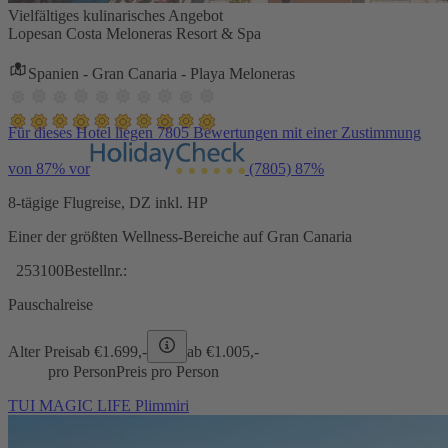
Vielfältiges kulinarisches Angebot
Lopesan Costa Meloneras Resort & Spa
Spanien - Gran Canaria - Playa Meloneras
Für dieses Hotel liegen 7805 Bewertungen mit einer Zustimmung
von 87% vor
(7805)
87%
8-tägige Flugreise, DZ inkl. HP
Einer der größten Wellness-Bereiche auf Gran Canaria
253100
Bestellnr.:
Pauschalreise
Alter Preis
ab €
1.699,-
ab €
1.005,-
pro Person
Preis pro Person
TUI MAGIC LIFE Plimmiri