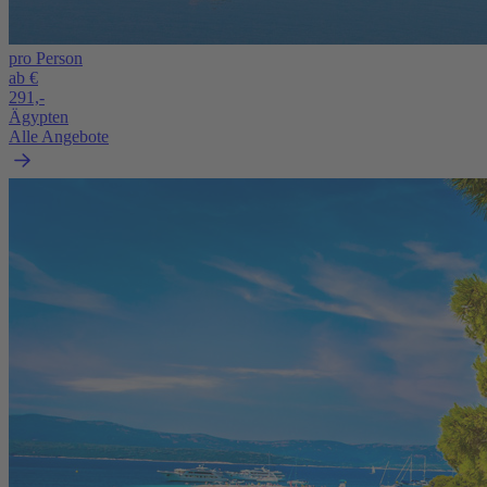
pro Person
ab €
291,-
Ägypten
Alle Angebote