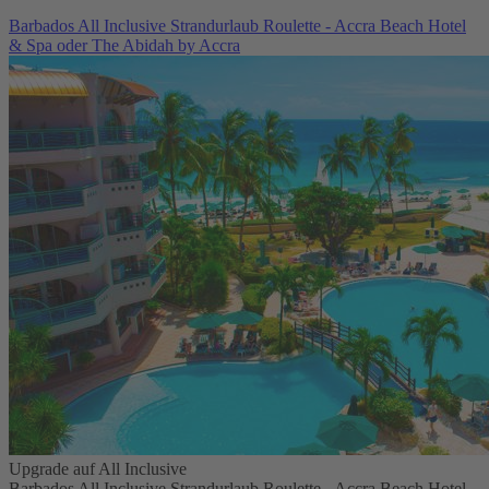
Barbados All Inclusive Strandurlaub Roulette - Accra Beach Hotel
& Spa oder The Abidah by Accra
Upgrade auf All Inclusive
Barbados All Inclusive Strandurlaub Roulette - Accra Beach Hotel