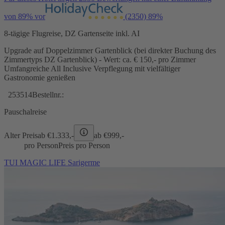
von 89% vor
(2350)
89%
8-tägige Flugreise, DZ Gartenseite inkl. AI
Upgrade auf Doppelzimmer Gartenblick (bei direkter Buchung des
Zimmertyps DZ Gartenblick) - Wert: ca. € 150,- pro Zimmer
Umfangreiche All Inclusive Verpflegung mit vielfältiger
Gastronomie genießen
253514
Bestellnr.:
Pauschalreise
Alter Preis
ab €
1.333,-
ab €
999,-
pro Person
Preis pro Person
TUI MAGIC LIFE Sarigerme