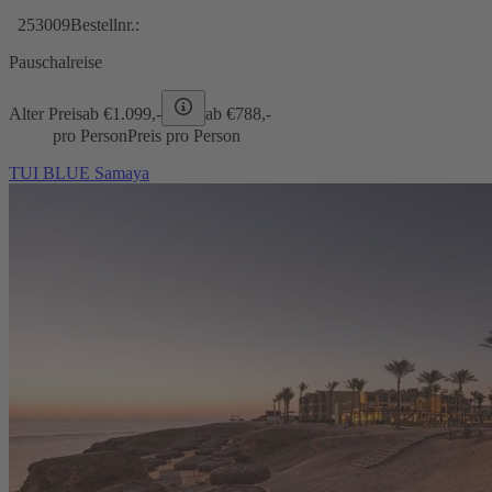
253009
Bestellnr.:
Pauschalreise
Alter Preis
ab €
1.099,-
ab €
788,-
pro Person
Preis pro Person
TUI BLUE Samaya