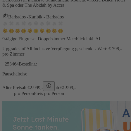
& Spa oder The Abidah by Accra
Barbados -Karibik - Barbados
9-tägige Flugreise, Doppelzimmer Meerblick inkl. AI
Upgrade auf All Inclusive Verpflegung geschenkt - Wert: € 798,-
pro Zimmer
253464
Bestellnr.:
Pauschalreise
Alter Preis
ab €
2.999,-
ab €
1.999,-
pro Person
Preis pro Person