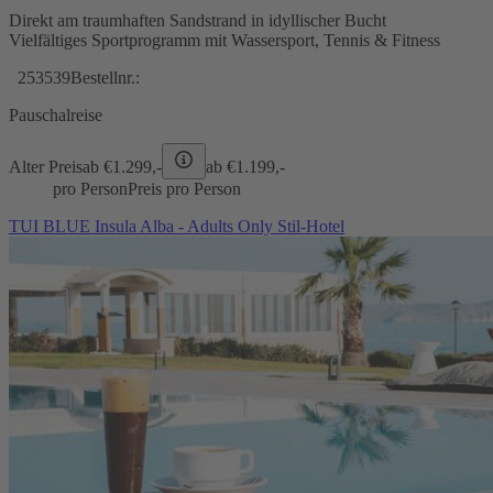
Direkt am traumhaften Sandstrand in idyllischer Bucht
Vielfältiges Sportprogramm mit Wassersport, Tennis & Fitness
253539
Bestellnr.:
Pauschalreise
Alter Preis
ab €
1.299,-
ab €
1.199,-
pro Person
Preis pro Person
TUI BLUE Insula Alba - Adults Only Stil-Hotel