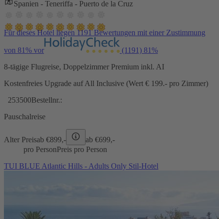
Spanien - Teneriffa - Puerto de la Cruz
Für dieses Hotel liegen 1191 Bewertungen mit einer Zustimmung
von 81% vor
(1191)
81%
8-tägige Flugreise, Doppelzimmer Premium inkl. AI
Kostenfreies Upgrade auf All Inclusive (Wert € 199.- pro Zimmer)
253500
Bestellnr.:
Pauschalreise
Alter Preis
ab €
899,-
ab €
699,-
pro Person
Preis pro Person
TUI BLUE Atlantic Hills - Adults Only Stil-Hotel