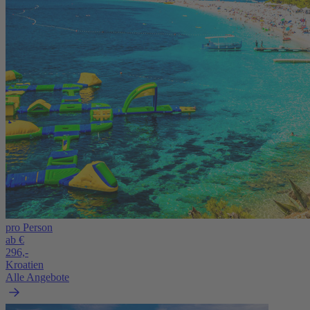
pro Person
ab €
296,-
Kroatien
Alle Angebote