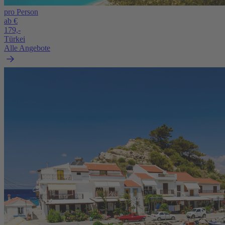
pro Person
ab €
179,-
Türkei
Alle Angebote