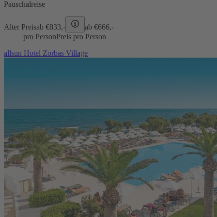
Pauschalreise
Alter Preis
ab €
833,-
ab €
666,-
pro Person
Preis pro Person
allsun Hotel Zorbas Village