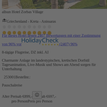
allsun Hotel Zorbas Village
Griechenland - Kreta - Anissaras
Für dieses Hotel liegen 2407 Bewertungen mit einer Zustimmung
von 96% vor
(2407)
96%
8-tägige Flugreise, DZ inkl. AI
Charmante Anlage im landestypischen, kretischen Dorfstil
Tagesanimation, Live-Musik und Shows am Abend sorgen für
Unterhaltung
253001
Bestellnr.:
Pauschalreise
Alter Preis
ab €
899,-
ab €
697,-
pro Person
Preis pro Person