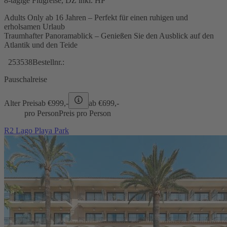
8-tägige Flugreise, DZ inkl. HP
Adults Only ab 16 Jahren – Perfekt für einen ruhigen und
erholsamen Urlaub
Traumhafter Panoramablick – Genießen Sie den Ausblick auf den
Atlantik und den Teide
253538
Bestellnr.:
Pauschalreise
Alter Preis
ab €
999,-
ab €
699,-
pro Person
Preis pro Person
R2 Lago Playa Park